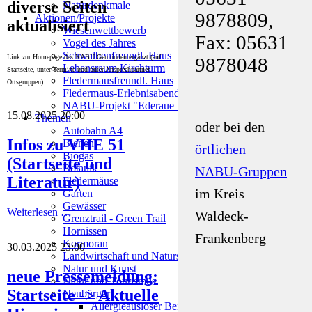
diverse Seiten
Naturdenkmale
9878809,
Aktionen/Projekte
aktualisiert
Wiesenwettbewerb
Fax: 05631
Vogel des Jahres
Schwalbenfreundl. Haus
Link zur Homepage des NABU Gemünden ergänzt (auf
9878048
Lebensraum Kirchturm
Startseite, unter Termine und unter Ansprechpartner
Fledermausfreundl. Haus
Ortsgruppen)
Fledermaus-Erlebnisabende
NABU-Projekt "Ederaue bei Rennertehausen"
15.08.2025 20:00
Themen
oder bei den
Autobahn A4
Infos zu VHE 51
Bienen
örtlichen
Biogas
(Startseite und
Botanik
NABU-Gruppen
Literatur)
Fledermäuse
im Kreis
Garten
Gewässer
Weiterlesen …
Waldeck-
Grenztrail - Green Trail
Hornissen
Frankenberg
Kormoran
30.03.2025 23:00
Landwirtschaft und Naturschutz
Natur und Kunst
neue Pressemeldung:
Natur und Tourismus
Startseite -> Aktuelle
Neubürger
Allergieauslöser Beifuß-Ambrosie