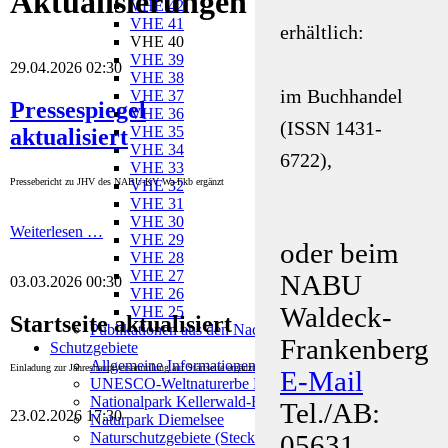
Aktualisierungen
VHE 42
VHE 41
erhältlich:
VHE 40
VHE 39
29.04.2026 02:30
VHE 38
im Buchhandel
VHE 37
Pressespiegel
VHE 36
(ISSN 1431-
VHE 35
aktualisiert
VHE 34
6722),
VHE 33
Pressebericht zu JHV des NABU-KV Wa-Fkb ergänzt
VHE 32
VHE 31
VHE 30
Weiterlesen …
VHE 29
oder beim
VHE 28
VHE 27
NABU
03.03.2026 00:30
VHE 26
Waldeck-
VHE 25
Startseite aktualisiert
Publikationen aus den Nachbarkreisen
Frankenberg
Schutzgebiete
Allgemeine Informationen
Einladung zur Jahreshauptversammlung auf Startseite ergänzt
E-Mail
UNESCO-Weltnaturerbe Kellerwald
Nationalpark Kellerwald-Edersee
Tel./AB:
23.02.2026 17:30
Naturpark Diemelsee
Naturschutzgebiete (Steckbriefe)
05631