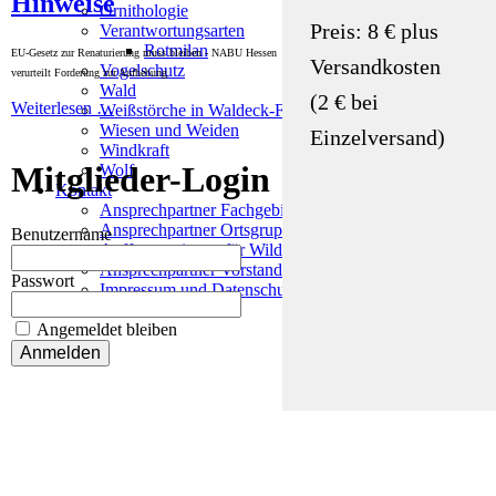
Hinweise
Ornithologie
Preis: 8 € plus
Verantwortungsarten
Rotmilan
EU-Gesetz zur Renaturierung muss bleiben - NABU Hessen
Versandkosten
Vogelschutz
verurteilt Forderung zur Aufhebung
Wald
(2 € bei
Weiterlesen …
Weißstörche in Waldeck-Frankenberg
Wiesen und Weiden
Einzelversand)
Windkraft
Mitglieder-Login
Wolf
Kontakt
Ansprechpartner Fachgebiete
Ansprechpartner Ortsgruppen
Benutzername
Auffangstationen für Wildtiere & Wildvögel
Ansprechpartner Vorstand
Passwort
Impressum und Datenschutz
Angemeldet bleiben