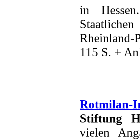
in Hessen
Staatliche
Rheinland-P
115 S. + An
Rotmilan-In
Stiftung H
vielen An