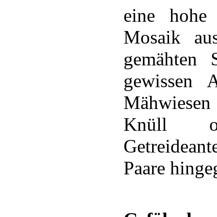
eine hohe
Mosaik au
gemähten S
gewissen An
Mähwiesen 
Knüll o
Getreideant
Paare hinge