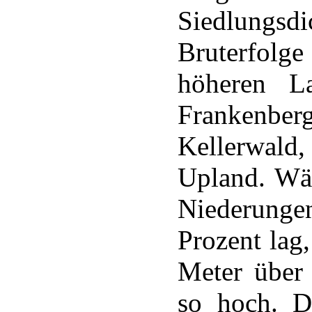
Siedlung
Bruterfolge
höheren La
Frankenbe
Kellerwald
Upland. Wäh
Niederunge
Prozent lag
Meter über
so hoch. D