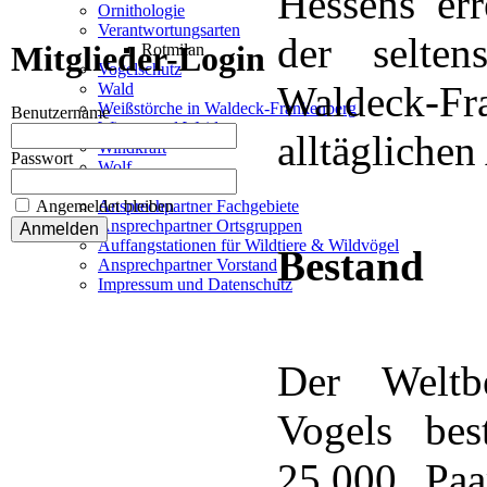
Hessens err
Ornithologie
Verantwortungsarten
der selte
Mitglieder-Login
Rotmilan
Vogelschutz
Waldeck-
Wald
Weißstörche in Waldeck-Frankenberg
Benutzername
Wiesen und Weiden
alltäglichen
Windkraft
Passwort
Wolf
Kontakt
Angemeldet bleiben
Ansprechpartner Fachgebiete
Ansprechpartner Ortsgruppen
Auffangstationen für Wildtiere & Wildvögel
Bestand
Ansprechpartner Vorstand
Impressum und Datenschutz
Der Weltbe
Vogels bes
25.000 Paar