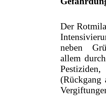
Gefährdun
Der Rotmila
Intensivier
neben Grü
allem durc
Pestizide
(Rückgang a
Vergiftunge