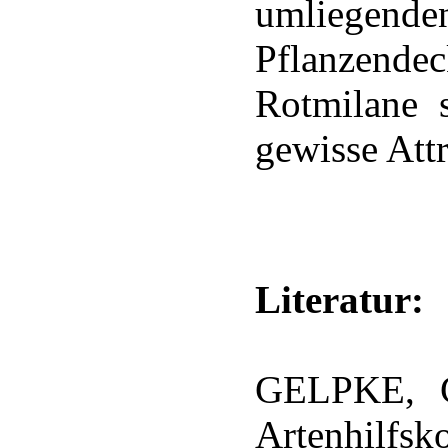
umliege
Pflanzende
Rotmilane s
gewisse Attr
Literatur:
GELPKE, 
Artenhilfsk