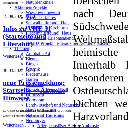
Iberischen
Naturdenkmale
Ortsgruppen)
Aktionen/Projekte
nach Deu
Wiesenwettbewerb
15.08.2025 20:00
Vogel des Jahres
Südschwed
Schwalbenfreundl. Haus
Infos zu VHE 51
Lebensraum Kirchturm
Fledermausfreundl. Haus
(Startseite und
Weltmaßst
Fledermaus-Erlebnisabende
Literatur)
NABU-Projekt "Ederaue bei Rennertehausen"
heimische
Themen
Autobahn A4
Weiterlesen …
Bienen
Innerhalb
Biogas
Botanik
30.03.2025 23:00
besonder
Fledermäuse
Garten
neue Pressemeldung:
Gewässer
Ostdeutsch
Startseite -> Aktuelle
Grenztrail - Green Trail
Hornissen
Hinweise
Dichten we
Kormoran
Landwirtschaft und Naturschutz
Natur und Kunst
EU-Gesetz zur Renaturierung muss bleiben - NABU Hessen
Harzvorlan
Natur und Tourismus
verurteilt Forderung zur Aufhebung
Neubürger
Weiterlesen …
Allergieauslöser Beifuß-Ambrosie