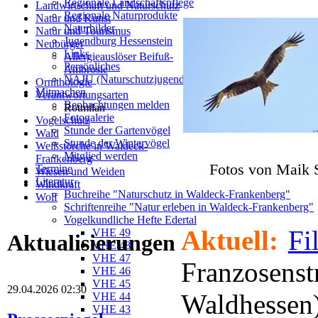
Regionale Landschaftspflege
Landwirtschaft und Naturschutz
Regionale Naturprodukte
Natur und Kunst
Naturbilder
Natur und Tourismus
Jugendburg Hessenstein
Neubürger
Links
Allergieauslöser Beifuß-
Persönliches
Ambrosie
NAJU (Naturschutzjugend)
Ornithologie
Mitmachen
Verantwortungsarten
Beobachtungen melden
Rotmilan
Fotogalerie
Vogelschutz
Stunde der Gartenvögel
Wald
Stunde der Wintervögel
Weißstörche in Waldeck-
Mitglied werden
Frankenberg
Fotos von Maik 
Termine
Wiesen und Weiden
Literatur
Windkraft
Buchreihe "Naturschutz in Waldeck-Frankenberg"
Wolf
Schriftenreihe "Natur erleben in Waldeck-Frankenberg"
Vogelkundliche Hefte Edertal
Aktuell:
Fi
VHE 49
Aktualisierungen
VHE 48
VHE 47
Franzose
VHE 46
VHE 45
29.04.2026 02:30
Waldhess
VHE 44
VHE 43