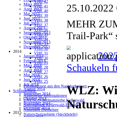
VHE 42
März 2013
25.10.2022
VHE 41
April 2013
VHE 40
Mai 2013
VHE 39
Juni 2013
VHE 38
MEHR ZUM 
Juli 2013
VHE 37
August 2013
VHE 36
Trail-Park“
September 2013
VHE 35
Oktober 2013
VHE 34
November 2013
VHE 33
Dezember 2013
VHE 32
2014
2022
VHE 31
Januar 2014
VHE 30
Februar 2014
VHE 29
Schaukeln f
März 2014
VHE 28
April 2014
VHE 27
Mai 2014
VHE 26
Juni 2014
VHE 25
Juli 2014
WLZ: Wis
Publikationen aus den Nachbarkreisen
August 2014
Schutzgebiete
September 2014
Allgemeine Informationen
Oktober 2014
Natursch
UNESCO-Weltnaturerbe Kellerwald
November 2014
Nationalpark Kellerwald-Edersee
Dezember 2014
Naturpark Diemelsee
2015
Naturschutzgebiete (Steckbriefe)