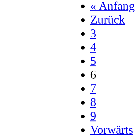
« Anfang
Zurück
3
4
5
6
7
8
9
Vorwärts