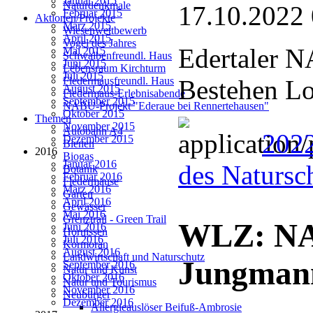
Januar 2015
Naturdenkmale
17.10.2022
Februar 2015
Aktionen/Projekte
März 2015
Wiesenwettbewerb
April 2015
Vogel des Jahres
Edertaler N
Mai 2015
Schwalbenfreundl. Haus
Juni 2015
Lebensraum Kirchturm
Juli 2015
Bestehen Lo
Fledermausfreundl. Haus
August 2015
Fledermaus-Erlebnisabende
September 2015
NABU-Projekt "Ederaue bei Rennertehausen"
Oktober 2015
Themen
November 2015
Autobahn A4
2022
Dezember 2015
Bienen
2016
Biogas
Januar 2016
des Natursc
Botanik
Februar 2016
Fledermäuse
März 2016
Garten
April 2016
Gewässer
Mai 2016
Grenztrail - Green Trail
WLZ: NA
Juni 2016
Hornissen
Juli 2016
Kormoran
August 2016
Landwirtschaft und Naturschutz
Jungman
September 2016
Natur und Kunst
Oktober 2016
Natur und Tourismus
November 2016
Neubürger
Dezember 2016
Allergieauslöser Beifuß-Ambrosie