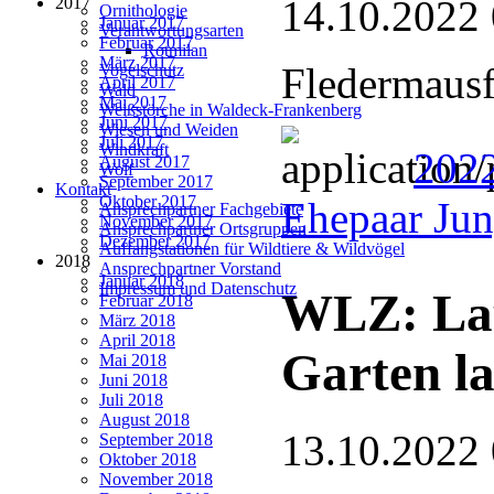
14.10.2022
2017
Ornithologie
Januar 2017
Verantwortungsarten
Februar 2017
Rotmilan
März 2017
Fledermausf
Vogelschutz
April 2017
Wald
Mai 2017
Weißstörche in Waldeck-Frankenberg
Juni 2017
Wiesen und Weiden
Juli 2017
Windkraft
202
August 2017
Wolf
September 2017
Kontakt
Oktober 2017
Ehepaar Ju
Ansprechpartner Fachgebiete
November 2017
Ansprechpartner Ortsgruppen
Dezember 2017
Auffangstationen für Wildtiere & Wildvögel
2018
Ansprechpartner Vorstand
Januar 2018
Impressum und Datenschutz
WLZ: Lau
Februar 2018
März 2018
April 2018
Garten la
Mai 2018
Juni 2018
Juli 2018
August 2018
13.10.2022
September 2018
Oktober 2018
November 2018