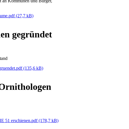
rt an Kommunen und Bürger,
aeume.pdf
(27,7 kB)
n gegründet
tand
ruendet.pdf
(135,6 kB)
Ornithologen
HE 51 erschienen.pdf
(178,7 kB)