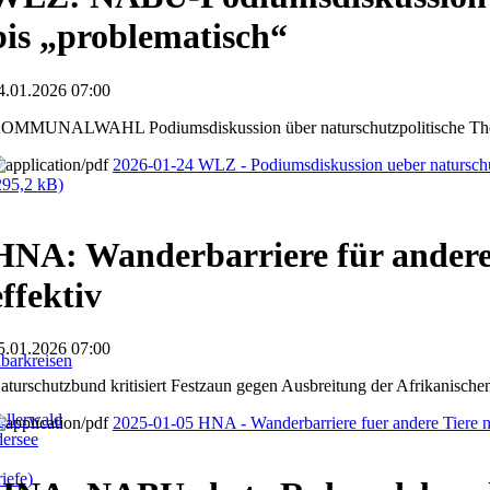
bis „problematisch“
4.01.2026 07:00
OMMUNALWAHL Podiumsdiskussion über naturschutzpolitische 
2026-01-24 WLZ - Podiumsdiskussion ueber natursc
295,2 kB)
HNA: Wanderbarriere für andere 
effektiv
5.01.2026 07:00
barkreisen
aturschutzbund kritisiert Festzaun gegen Ausbreitung der Afrikanisch
llerwald
2025-01-05 HNA - Wanderbarriere fuer andere Tiere ni
dersee
iefe)