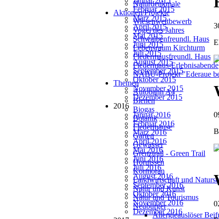
Januar 2015
Naturdenkmale
Februar 2015
Aktionen/Projekte
März 2015
Wiesenwettbewerb
3
April 2015
Vogel des Jahres
Mai 2015
Schwalbenfreundl. Haus
E
Juni 2015
Lebensraum Kirchturm
Juli 2015
Fledermausfreundl. Haus
August 2015
Fledermaus-Erlebnisabende
September 2015
NABU-Projekt "Ederaue be
Oktober 2015
Themen
November 2015
Autobahn A4
Dezember 2015
Bienen
2016
Biogas
Januar 2016
0
Botanik
Februar 2016
Fledermäuse
B
März 2016
Garten
April 2016
Gewässer
Mai 2016
Grenztrail - Green Trail
Juni 2016
Hornissen
Juli 2016
Kormoran
August 2016
Landwirtschaft und Natursc
September 2016
Natur und Kunst
Oktober 2016
Natur und Tourismus
November 2016
0
Neubürger
Dezember 2016
Allergieauslöser Bei