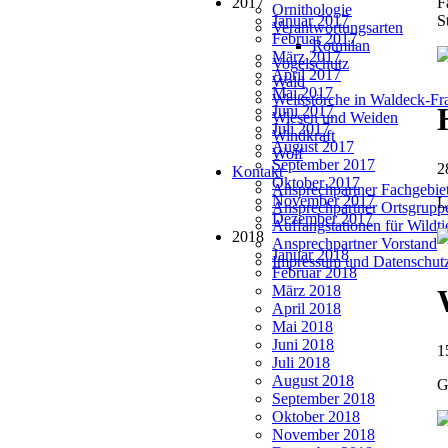
2017
F
Ornithologie
Januar 2017
S
Verantwortungsarten
Februar 2017
Rotmilan
März 2017
Vogelschutz
April 2017
Wald
Mai 2017
Weißstörche in Waldeck-Fr
Juni 2017
Wiesen und Weiden
Juli 2017
Windkraft
August 2017
Wolf
September 2017
2
Kontakt
Oktober 2017
Ansprechpartner Fachgebie
November 2017
L
Ansprechpartner Ortsgrupp
Dezember 2017
Auffangstationen für Wildt
2018
Ansprechpartner Vorstand
Januar 2018
Impressum und Datenschut
Februar 2018
März 2018
April 2018
Mai 2018
Juni 2018
1
Juli 2018
August 2018
G
September 2018
Oktober 2018
November 2018