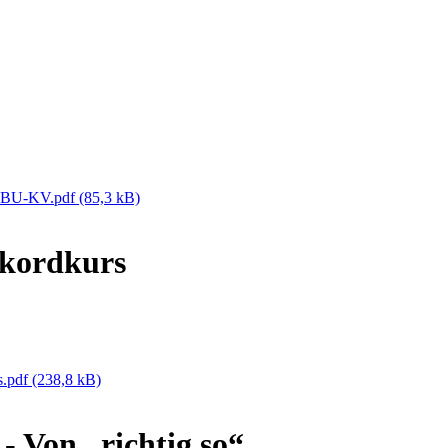
NABU-KV.pdf
(85,3 kB)
ekordkurs
s.pdf
(238,8 kB)
Von „richtig so“