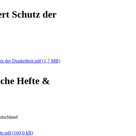
rt Schutz der
tz der Dunkelheit.pdf
(1,7 MB)
iche Hefte &
utschland
te.pdf
(160,0 kB)