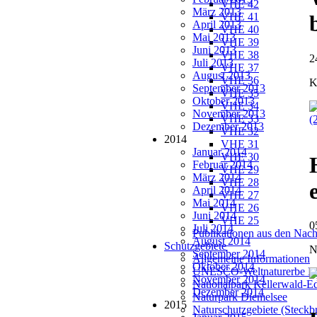
VHE 42
März 2013
VHE 41
April 2013
VHE 40
Mai 2013
VHE 39
Juni 2013
VHE 38
2
Juli 2013
VHE 37
August 2013
VHE 36
K
September 2013
VHE 35
Oktober 2013
VHE 34
November 2013
VHE 33
(
Dezember 2013
VHE 32
2014
VHE 31
Januar 2014
VHE 30
Februar 2014
VHE 29
März 2014
VHE 28
April 2014
VHE 27
Mai 2014
VHE 26
Juni 2014
VHE 25
0
Juli 2014
Publikationen aus den Nach
August 2014
Schutzgebiete
N
September 2014
Allgemeine Informationen
Oktober 2014
UNESCO-Weltnaturerbe Ke
November 2014
Nationalpark Kellerwald-E
Dezember 2014
Naturpark Diemelsee
2015
Naturschutzgebiete (Steckbr