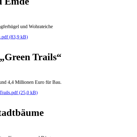
d Emde
ungferhügel und Wohrateiche
.pdf
(83,9 kB)
„Green Trails“
und 4,4 Millionen Euro für Bau.
rails.pdf
(25,0 kB)
Stadtbäume