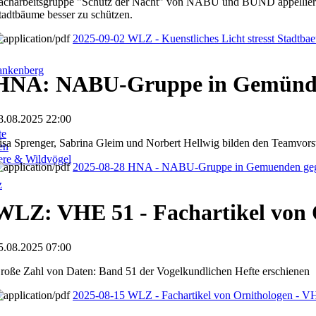
acharbeitsgruppe "Schutz der Nacht" von NABU und BUND appellie
tadtbäume besser zu schützen.
2025-09-02 WLZ - Kuenstliches Licht stresst Stadtb
ankenberg
HNA: NABU-Gruppe in Gemünde
8.08.2025 22:00
te
isa Sprenger, Sabrina Gleim und Norbert Hellwig bilden den Teamvors
en
iere & Wildvögel
2025-08-28 HNA - NABU-Gruppe in Gemuenden geg
z
WLZ: VHE 51 - Fachartikel von 
5.08.2025 07:00
roße Zahl von Daten: Band 51 der Vogelkundlichen Hefte erschienen
2025-08-15 WLZ - Fachartikel von Ornithologen - V