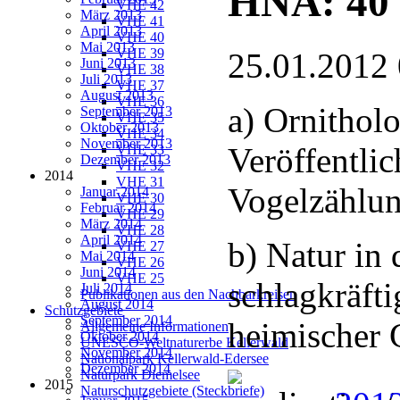
HNA: 40 
VHE 42
März 2013
VHE 41
April 2013
VHE 40
Mai 2013
VHE 39
25.01.2012
Juni 2013
VHE 38
Juli 2013
VHE 37
August 2013
VHE 36
a) Ornitholo
September 2013
VHE 35
Oktober 2013
VHE 34
November 2013
Veröffentli
VHE 33
Dezember 2013
VHE 32
2014
VHE 31
Vogelzählu
Januar 2014
VHE 30
Februar 2014
VHE 29
März 2014
VHE 28
April 2014
b) Natur in 
VHE 27
Mai 2014
VHE 26
Juni 2014
VHE 25
schlagkräfti
Juli 2014
Publikationen aus den Nachbarkreisen
August 2014
Schutzgebiete
September 2014
heimischer 
Allgemeine Informationen
Oktober 2014
UNESCO-Weltnaturerbe Kellerwald
November 2014
Nationalpark Kellerwald-Edersee
Dezember 2014
Naturpark Diemelsee
2015
Naturschutzgebiete (Steckbriefe)