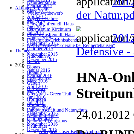
2012
Januar 2015
Naturdenkmale
Februar 2015
Aktionen/Projekte
der Natur.p
März 2015
Wiesenwettbewerb
April 2015
Vogel des Jahres
Mai 2015
Schwalbenfreundl. Haus
Juni 2015
Lebensraum Kirchturm
Juli 2015
2012
Fledermausfreundl. Haus
August 2015
Fledermaus-Erlebnisabende
September 2015
NABU-Projekt "Ederaue bei Rennertehausen"
Defensive -
Oktober 2015
Themen
November 2015
Autobahn A4
Dezember 2015
Bienen
2016
Biogas
Januar 2016
HNA-Onlin
Botanik
Februar 2016
Fledermäuse
März 2016
Garten
April 2016
Streitpun
Gewässer
Mai 2016
Grenztrail - Green Trail
Juni 2016
Hornissen
Juli 2016
Kormoran
August 2016
Landwirtschaft und Naturschutz
24.01.2012
September 2016
Natur und Kunst
Oktober 2016
Natur und Tourismus
November 2016
Neubürger
Dezember 2016
Allergieauslöser Beifuß-Ambrosie