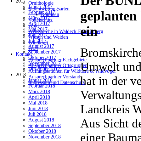
Der BUND 
2017
Ornithologie
Januar 2017
Verantwortungsarten
geplante
Februar 2017
Rotmilan
März 2017
Vogelschutz
April 2017
Wald
ein
Mai 2017
Weißstörche in Waldeck-Frankenberg
Juni 2017
Wiesen und Weiden
Juli 2017
Windkraft
August 2017
Wolf
Bromskirche
September 2017
Kontakt
Oktober 2017
Ansprechpartner Fachgebiete
Umwelt und
November 2017
Ansprechpartner Ortsgruppen
Dezember 2017
Auffangstationen für Wildtiere & Wildvögel
2018
Ansprechpartner Vorstand
hat in der 
Januar 2018
Impressum und Datenschutz
Februar 2018
Verwaltungs
März 2018
April 2018
Mai 2018
Landkreis W
Juni 2018
Juli 2018
Aus Sicht d
August 2018
September 2018
Oktober 2018
einer Baum
November 2018