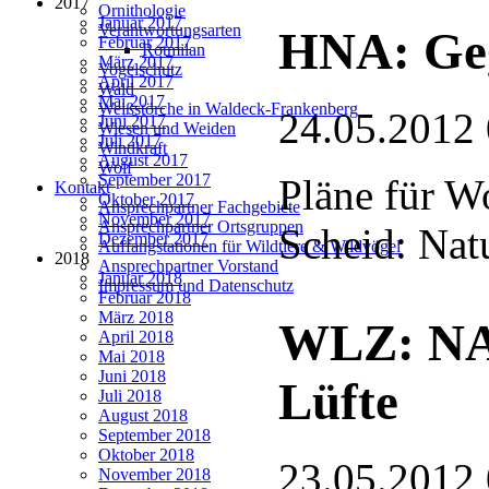
2017
Ornithologie
Januar 2017
Verantwortungsarten
HNA: Gege
Februar 2017
Rotmilan
März 2017
Vogelschutz
April 2017
Wald
Mai 2017
Weißstörche in Waldeck-Frankenberg
24.05.2012
Juni 2017
Wiesen und Weiden
Juli 2017
Windkraft
August 2017
Wolf
September 2017
Pläne für W
Kontakt
Oktober 2017
Ansprechpartner Fachgebiete
November 2017
Ansprechpartner Ortsgruppen
Scheid: Nat
Dezember 2017
Auffangstationen für Wildtiere & Wildvögel
2018
Ansprechpartner Vorstand
Januar 2018
Impressum und Datenschutz
Februar 2018
März 2018
WLZ: NAB
April 2018
Mai 2018
Juni 2018
Lüfte
Juli 2018
August 2018
September 2018
Oktober 2018
23.05.2012
November 2018