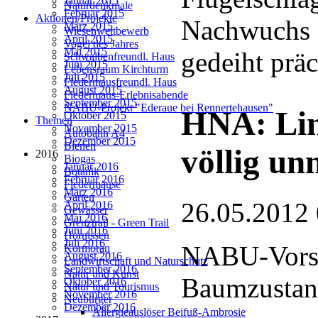
Januar 2015
Naturdenkmale
Februar 2015
Aktionen/Projekte
Nachwuchs d
März 2015
Wiesenwettbewerb
April 2015
Vogel des Jahres
Mai 2015
gedeiht präc
Schwalbenfreundl. Haus
Juni 2015
Lebensraum Kirchturm
Juli 2015
Fledermausfreundl. Haus
August 2015
Fledermaus-Erlebnisabende
September 2015
NABU-Projekt "Ederaue bei Rennertehausen"
HNA: Lin
Oktober 2015
Themen
November 2015
Autobahn A4
Dezember 2015
Bienen
völlig un
2016
Biogas
Januar 2016
Botanik
Februar 2016
Fledermäuse
März 2016
Garten
26.05.2012
April 2016
Gewässer
Mai 2016
Grenztrail - Green Trail
Juni 2016
Hornissen
Juli 2016
NABU-Vorst
Kormoran
August 2016
Landwirtschaft und Naturschutz
September 2016
Natur und Kunst
Baumzusta
Oktober 2016
Natur und Tourismus
November 2016
Neubürger
Dezember 2016
Allergieauslöser Beifuß-Ambrosie