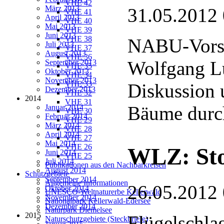
VHE 42
März 2013
31.05.2012
VHE 41
April 2013
VHE 40
Mai 2013
VHE 39
Juni 2013
VHE 38
NABU-Vorsi
Juli 2013
VHE 37
August 2013
VHE 36
Wolfgang L
September 2013
VHE 35
Oktober 2013
VHE 34
November 2013
VHE 33
Diskussion 
Dezember 2013
VHE 32
2014
VHE 31
Bäume durch
Januar 2014
VHE 30
Februar 2014
VHE 29
März 2014
VHE 28
April 2014
VHE 27
Mai 2014
VHE 26
WLZ: Sto
Juni 2014
VHE 25
Juli 2014
Publikationen aus den Nachbarkreisen
August 2014
Schutzgebiete
September 2014
Allgemeine Informationen
26.05.2012
Oktober 2014
UNESCO-Weltnaturerbe Kellerwald
November 2014
Nationalpark Kellerwald-Edersee
Dezember 2014
Naturpark Diemelsee
2015
Flügelschla
Naturschutzgebiete (Steckbriefe)