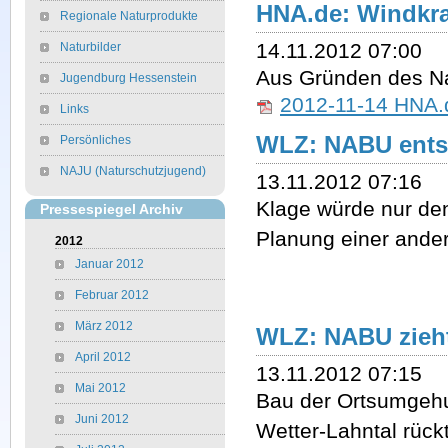
HNA.de: Windkra
Regionale Naturprodukte
14.11.2012 07:00
Naturbilder
Aus Gründen des Na
Jugendburg Hessenstein
2012-11-14 HNA.d
Links
WLZ: NABU entsc
Persönliches
NAJU (Naturschutzjugend)
13.11.2012 07:16
Klage würde nur den
Pressespiegel Archiv
Planung einer ander
2012
Januar 2012
Februar 2012
März 2012
WLZ: NABU zieht
April 2012
13.11.2012 07:15
Mai 2012
Bau der Ortsumgeh
Juni 2012
Wetter-Lahntal rück