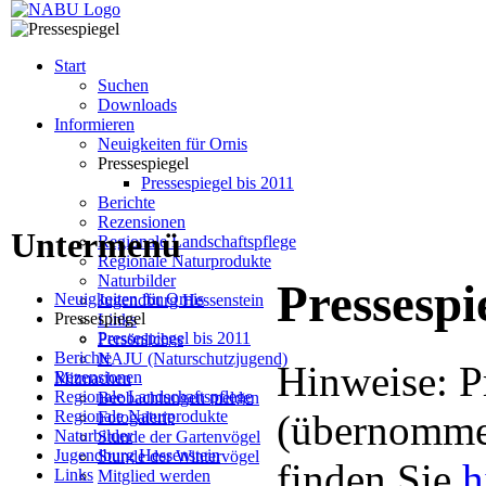
Start
Suchen
Downloads
Informieren
Neuigkeiten für Ornis
Pressespiegel
Pressespiegel bis 2011
Berichte
Rezensionen
Untermenü
Regionale Landschaftspflege
Regionale Naturprodukte
Naturbilder
Pressespi
Neuigkeiten für Ornis
Jugendburg Hessenstein
Pressespiegel
Links
Pressespiegel bis 2011
Persönliches
Berichte
NAJU (Naturschutzjugend)
Hinweise: P
Rezensionen
Mitmachen
Regionale Landschaftspflege
Beobachtungen melden
Regionale Naturprodukte
(übernommen
Fotogalerie
Naturbilder
Stunde der Gartenvögel
Jugendburg Hessenstein
Stunde der Wintervögel
finden Sie
h
Links
Mitglied werden