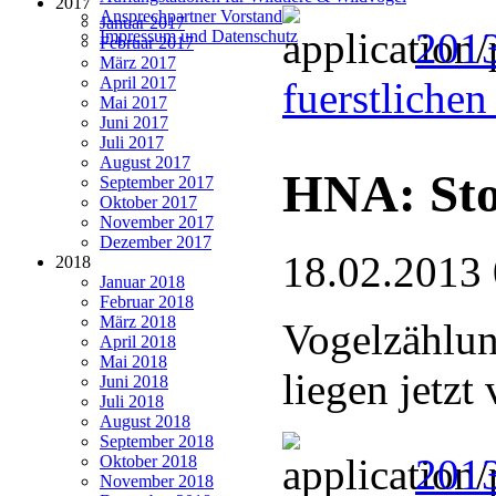
2017
Ansprechpartner Vorstand
Januar 2017
201
Impressum und Datenschutz
Februar 2017
März 2017
April 2017
fuerstliche
Mai 2017
Juni 2017
Juli 2017
August 2017
HNA: Sto
September 2017
Oktober 2017
November 2017
Dezember 2017
18.02.2013
2018
Januar 2018
Februar 2018
März 2018
Vogelzählun
April 2018
Mai 2018
liegen jetz
Juni 2018
Juli 2018
August 2018
September 2018
201
Oktober 2018
November 2018