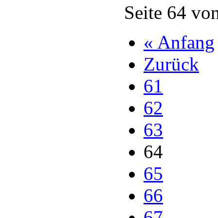
Seite 64 vo
« Anfang
Zurück
61
62
63
64
65
66
67