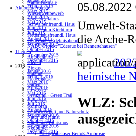
Januar 2015
Naturdenkmale
05.08.2022
Februar 2015
Aktionen/Projekte
März 2015
Wiesenwettbewerb
April 2015
Vogel des Jahres
Umwelt-Staa
Mai 2015
Schwalbenfreundl. Haus
Juni 2015
Lebensraum Kirchturm
Juli 2015
die Arche-R
Fledermausfreundl. Haus
August 2015
Fledermaus-Erlebnisabende
September 2015
NABU-Projekt "Ederaue bei Rennertehausen"
Oktober 2015
Themen
November 2015
Autobahn A4
202
Dezember 2015
Bienen
2016
Biogas
Januar 2016
heimische N
Botanik
Februar 2016
Fledermäuse
März 2016
Garten
April 2016
Gewässer
Mai 2016
Grenztrail - Green Trail
WLZ: Sc
Juni 2016
Hornissen
Juli 2016
Kormoran
August 2016
Landwirtschaft und Naturschutz
ausgezeic
September 2016
Natur und Kunst
Oktober 2016
Natur und Tourismus
November 2016
Neubürger
Dezember 2016
Allergieauslöser Beifuß-Ambrosie