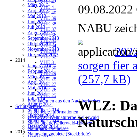
VHE 42
März 2013
09.08.2022
VHE 41
April 2013
VHE 40
Mai 2013
VHE 39
Juni 2013
VHE 38
NABU zeichn
Juli 2013
VHE 37
August 2013
VHE 36
September 2013
VHE 35
Oktober 2013
VHE 34
2022
November 2013
VHE 33
Dezember 2013
VHE 32
2014
sorgen fier 
VHE 31
Januar 2014
VHE 30
Februar 2014
VHE 29
(257,7 kB)
März 2014
VHE 28
April 2014
VHE 27
Mai 2014
VHE 26
Juni 2014
VHE 25
Juli 2014
WLZ: Dan
Publikationen aus den Nachbarkreisen
August 2014
Schutzgebiete
September 2014
Allgemeine Informationen
Oktober 2014
Natursch
UNESCO-Weltnaturerbe Kellerwald
November 2014
Nationalpark Kellerwald-Edersee
Dezember 2014
Naturpark Diemelsee
2015
Naturschutzgebiete (Steckbriefe)