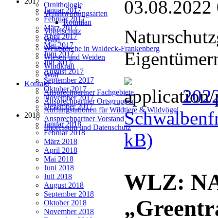
03.08.2022
2017
Ornithologie
Januar 2017
Verantwortungsarten
Februar 2017
Rotmilan
März 2017
Naturschutz
Vogelschutz
April 2017
Wald
Mai 2017
Weißstörche in Waldeck-Frankenberg
Eigentümern
Juni 2017
Wiesen und Weiden
Juli 2017
Windkraft
August 2017
Wolf
September 2017
Kontakt
Oktober 2017
202
Ansprechpartner Fachgebiete
November 2017
Ansprechpartner Ortsgruppen
Dezember 2017
Auffangstationen für Wildtiere & Wildvögel
Schwalbenfr
2018
Ansprechpartner Vorstand
Januar 2018
Impressum und Datenschutz
Februar 2018
kB)
März 2018
April 2018
Mai 2018
Juni 2018
WLZ: NAB
Juli 2018
August 2018
September 2018
„Greentra
Oktober 2018
November 2018