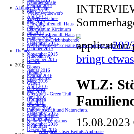
Januar 2015
Naturdenkmale
INTERVIEW:
Februar 2015
Aktionen/Projekte
März 2015
Wiesenwettbewerb
April 2015
Sommerhage
Vogel des Jahres
Mai 2015
Schwalbenfreundl. Haus
Juni 2015
Lebensraum Kirchturm
Juli 2015
Fledermausfreundl. Haus
August 2015
Fledermaus-Erlebnisabende
202
September 2015
NABU-Projekt "Ederaue bei Rennertehausen"
Oktober 2015
Themen
November 2015
bringt etwa
Autobahn A4
Dezember 2015
Bienen
2016
Biogas
Januar 2016
Botanik
Februar 2016
Fledermäuse
WLZ: Stö
März 2016
Garten
April 2016
Gewässer
Mai 2016
Grenztrail - Green Trail
Familien
Juni 2016
Hornissen
Juli 2016
Kormoran
August 2016
Landwirtschaft und Naturschutz
September 2016
Natur und Kunst
15.08.2023
Oktober 2016
Natur und Tourismus
November 2016
Neubürger
Dezember 2016
Allergieauslöser Beifuß-Ambrosie