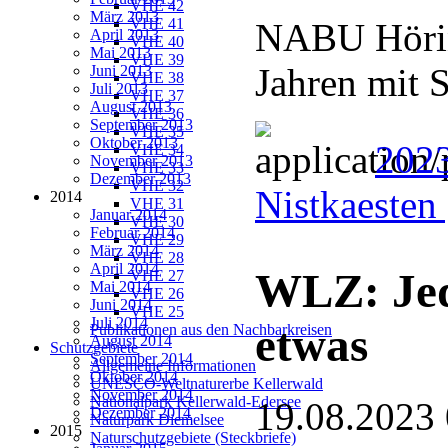
VHE 42
März 2013
VHE 41
NABU Hörin
April 2013
VHE 40
Mai 2013
VHE 39
Jahren mit 
Juni 2013
VHE 38
Juli 2013
VHE 37
August 2013
VHE 36
September 2013
VHE 35
Oktober 2013
202
VHE 34
November 2013
VHE 33
Dezember 2013
VHE 32
Nistkaesten
2014
VHE 31
Januar 2014
VHE 30
Februar 2014
VHE 29
März 2014
VHE 28
April 2014
WLZ: Je
VHE 27
Mai 2014
VHE 26
Juni 2014
VHE 25
Juli 2014
etwas
Publikationen aus den Nachbarkreisen
August 2014
Schutzgebiete
September 2014
Allgemeine Informationen
Oktober 2014
UNESCO-Weltnaturerbe Kellerwald
November 2014
Nationalpark Kellerwald-Edersee
19.08.2023
Dezember 2014
Naturpark Diemelsee
2015
Naturschutzgebiete (Steckbriefe)