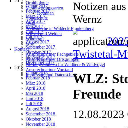
2017
Notizen aus
Ornithologie
Januar 2017
Verantwortungsarten
Februar 2017
Rotmilan
Wernz
März 2017
Vogelschutz
April 2017
Wald
Mai 2017
Weißstörche in Waldeck-Frankenberg
Juni 2017
Wiesen und Weiden
Juli 2017
2023
Windkraft
August 2017
Wolf
September 2017
Kontakt
Twistetal-
Oktober 2017
Ansprechpartner Fachgebiete
November 2017
Ansprechpartner Ortsgruppen
Dezember 2017
Auffangstationen für Wildtiere & Wildvögel
2018
Ansprechpartner Vorstand
Januar 2018
WLZ: Sto
Impressum und Datenschutz
Februar 2018
März 2018
April 2018
Freunde
Mai 2018
Juni 2018
Juli 2018
August 2018
12.08.2023
September 2018
Oktober 2018
November 2018