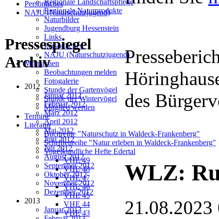
Regionale Landschaftspflege
Persönliches
Regionale Naturprodukte
NAJU (Naturschutzjugend)
Naturbilder
Jugendburg Hessenstein
Links
Pressespiegel
Persönliches
Presseberic
NAJU (Naturschutzjugend)
Archiv
Mitmachen
Höringhause
Beobachtungen melden
Fotogalerie
2012
Stunde der Gartenvögel
des Bürgerv
Januar 2012
Stunde der Wintervögel
Februar 2012
Mitglied werden
März 2012
Termine
April 2012
Literatur
Mai 2012
Buchreihe "Naturschutz in Waldeck-Frankenberg"
Juni 2012
Schriftenreihe "Natur erleben in Waldeck-Frankenberg"
Juli 2012
Vogelkundliche Hefte Edertal
August 2012
VHE 49
WLZ: Run
September 2012
VHE 48
Oktober 2012
VHE 47
November 2012
VHE 46
Dezember 2012
VHE 45
2013
21.08.2023
VHE 44
Januar 2013
VHE 43
Februar 2013