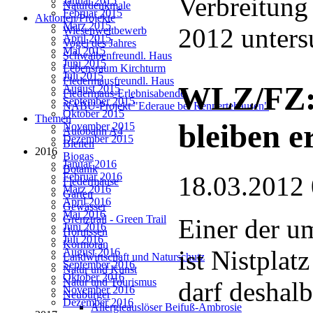
Verbreitung
Januar 2015
Naturdenkmale
Februar 2015
Aktionen/Projekte
März 2015
2012 unters
Wiesenwettbewerb
April 2015
Vogel des Jahres
Mai 2015
Schwalbenfreundl. Haus
Juni 2015
Lebensraum Kirchturm
Juli 2015
Fledermausfreundl. Haus
WLZ/FZ: 
August 2015
Fledermaus-Erlebnisabende
September 2015
NABU-Projekt "Ederaue bei Rennertehausen"
Oktober 2015
Themen
bleiben e
November 2015
Autobahn A4
Dezember 2015
Bienen
2016
Biogas
Januar 2016
Botanik
Februar 2016
18.03.2012
Fledermäuse
März 2016
Garten
April 2016
Gewässer
Mai 2016
Grenztrail - Green Trail
Einer der u
Juni 2016
Hornissen
Juli 2016
Kormoran
ist Nistplat
August 2016
Landwirtschaft und Naturschutz
September 2016
Natur und Kunst
Oktober 2016
Natur und Tourismus
darf deshalb
November 2016
Neubürger
Dezember 2016
Allergieauslöser Beifuß-Ambrosie