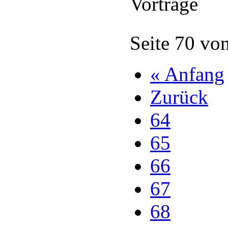
Vorträge
Seite 70 vo
« Anfang
Zurück
64
65
66
67
68