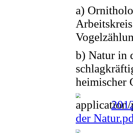
a) Ornithol
Arbeitskreis
Vogelzählu
b) Natur in 
schlagkräfti
heimischer 
2012
der Natur.p