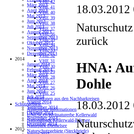
VHE 42
März 2013
18.03.2012
VHE 41
April 2013
VHE 40
Mai 2013
VHE 39
Juni 2013
VHE 38
Naturschutz
Juli 2013
VHE 37
August 2013
VHE 36
zurück
September 2013
VHE 35
Oktober 2013
VHE 34
November 2013
VHE 33
Dezember 2013
VHE 32
2014
VHE 31
HNA: Auf
Januar 2014
VHE 30
Februar 2014
VHE 29
März 2014
VHE 28
Dohle
April 2014
VHE 27
Mai 2014
VHE 26
Juni 2014
VHE 25
Juli 2014
Publikationen aus den Nachbarkreisen
18.03.2012
August 2014
Schutzgebiete
September 2014
Allgemeine Informationen
Oktober 2014
UNESCO-Weltnaturerbe Kellerwald
November 2014
Naturschutz
Nationalpark Kellerwald-Edersee
Dezember 2014
Naturpark Diemelsee
2015
Naturschutzgebiete (Steckbriefe)