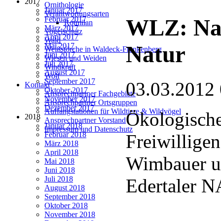
2017
Ornithologie
Januar 2017
Verantwortungsarten
Februar 2017
WLZ: Nac
Rotmilan
März 2017
Vogelschutz
April 2017
Wald
Mai 2017
Natur
Weißstörche in Waldeck-Frankenberg
Juni 2017
Wiesen und Weiden
Juli 2017
Windkraft
August 2017
Wolf
September 2017
03.03.2012
Kontakt
Oktober 2017
Ansprechpartner Fachgebiete
November 2017
Ansprechpartner Ortsgruppen
Dezember 2017
Auffangstationen für Wildtiere & Wildvögel
Ökologische
2018
Ansprechpartner Vorstand
Januar 2018
Impressum und Datenschutz
Februar 2018
Freiwillige
März 2018
April 2018
Wimbauer un
Mai 2018
Juni 2018
Juli 2018
Edertaler 
August 2018
September 2018
Oktober 2018
November 2018