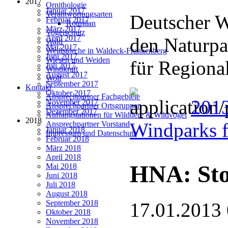
2017
Ornithologie
Januar 2017
Verantwortungsarten
Deutscher We
Februar 2017
Rotmilan
März 2017
Vogelschutz
April 2017
den Naturpa
Wald
Mai 2017
Weißstörche in Waldeck-Frankenberg
Juni 2017
Wiesen und Weiden
für Regiona
Juli 2017
Windkraft
August 2017
Wolf
September 2017
Kontakt
Oktober 2017
Ansprechpartner Fachgebiete
2013
November 2017
Ansprechpartner Ortsgruppen
Dezember 2017
Auffangstationen für Wildtiere & Wildvögel
2018
Windparks 
Ansprechpartner Vorstand
Januar 2018
Impressum und Datenschutz
Februar 2018
März 2018
April 2018
HNA: Sto
Mai 2018
Juni 2018
Juli 2018
August 2018
September 2018
17.01.2013
Oktober 2018
November 2018