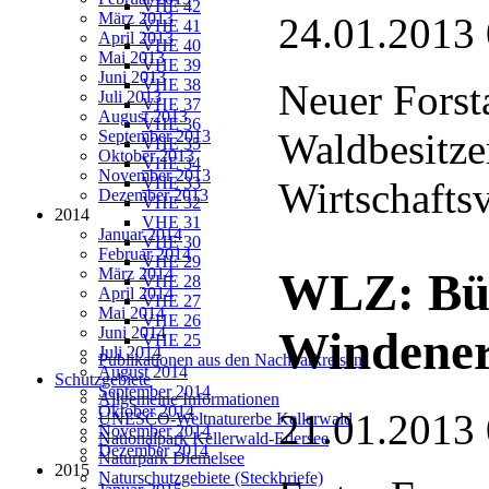
VHE 42
März 2013
24.01.2013
VHE 41
April 2013
VHE 40
Mai 2013
VHE 39
Juni 2013
VHE 38
Neuer Forst
Juli 2013
VHE 37
August 2013
VHE 36
Waldbesitze
September 2013
VHE 35
Oktober 2013
VHE 34
November 2013
VHE 33
Wirtschaftsv
Dezember 2013
VHE 32
2014
VHE 31
Januar 2014
VHE 30
Februar 2014
VHE 29
März 2014
WLZ: Bür
VHE 28
April 2014
VHE 27
Mai 2014
VHE 26
Juni 2014
Windener
VHE 25
Juli 2014
Publikationen aus den Nachbarkreisen
August 2014
Schutzgebiete
September 2014
Allgemeine Informationen
Oktober 2014
21.01.2013
UNESCO-Weltnaturerbe Kellerwald
November 2014
Nationalpark Kellerwald-Edersee
Dezember 2014
Naturpark Diemelsee
2015
Naturschutzgebiete (Steckbriefe)