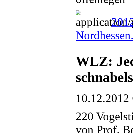
201
Nordhessen
WLZ: Jed
schnabel
10.12.2012
220 Vogels
von Prof. B