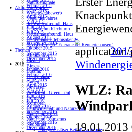
Erster Energ
Januar 2015
Naturdenkmale
Februar 2015
Aktionen/Projekte
März 2015
Knackpunkt
Wiesenwettbewerb
April 2015
Vogel des Jahres
Mai 2015
Schwalbenfreundl. Haus
Energiewend
Juni 2015
Lebensraum Kirchturm
Juli 2015
Fledermausfreundl. Haus
August 2015
Fledermaus-Erlebnisabende
September 2015
NABU-Projekt "Ederaue bei Rennertehausen"
2013
Oktober 2015
Themen
November 2015
Autobahn A4
Dezember 2015
Windenergie
Bienen
2016
Biogas
Januar 2016
Botanik
Februar 2016
Fledermäuse
März 2016
Garten
WLZ: Rad
April 2016
Gewässer
Mai 2016
Grenztrail - Green Trail
Juni 2016
Hornissen
Windpark
Juli 2016
Kormoran
August 2016
Landwirtschaft und Naturschutz
September 2016
Natur und Kunst
Oktober 2016
Natur und Tourismus
November 2016
19.01.2013
Neubürger
Dezember 2016
Allergieauslöser Beifuß-Ambrosie