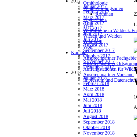
2017
Ornithologie
Januar 2017
Verantwortungsarten
Februar 2017
2
Rotmilan
März 2017
Vogelschutz
April 2017
L
Wald
Mai 2017
+
Weißstörche in Waldeck-Fr
Juni 2017
Wiesen und Weiden
Juli 2017
Windkraft
August 2017
Wolf
September 2017
Kontakt
Oktober 2017
Ansprechpartner Fachgebie
November 2017
Ansprechpartner Ortsgrupp
Dezember 2017
Auffangstationen für Wildt
2018
Ansprechpartner Vorstand
Januar 2018
Impressum und Datenschut
Februar 2018
März 2018
April 2018
1
Mai 2018
Juni 2018
A
Juli 2018
August 2018
September 2018
Oktober 2018
November 2018