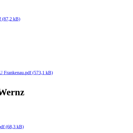
df
(87,2 kB)
BU Frankenau.pdf
(573,1 kB)
 Wernz
pdf
(68,3 kB)