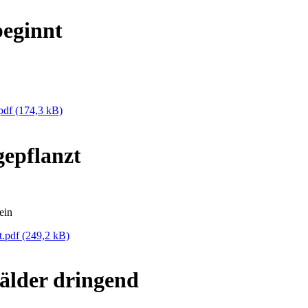
beginnt
.pdf
(174,3 kB)
epflanzt
ein
t.pdf
(249,2 kB)
lder dringend