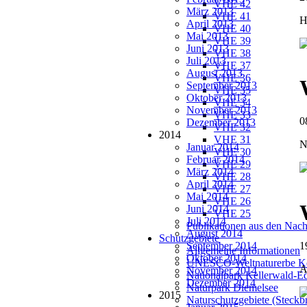
VHE 42
März 2013
VHE 41
H
April 2013
VHE 40
Mai 2013
VHE 39
Juni 2013
VHE 38
Juli 2013
VHE 37
August 2013
VHE 36
September 2013
VHE 35
Oktober 2013
VHE 34
November 2013
VHE 33
0
Dezember 2013
VHE 32
2014
VHE 31
N
Januar 2014
VHE 30
Februar 2014
VHE 29
März 2014
VHE 28
April 2014
VHE 27
Mai 2014
VHE 26
Juni 2014
VHE 25
Juli 2014
Publikationen aus den Nach
August 2014
Schutzgebiete
September 2014
1
Allgemeine Informationen
Oktober 2014
UNESCO-Weltnaturerbe Ke
A
November 2014
Nationalpark Kellerwald-E
Dezember 2014
Naturpark Diemelsee
2015
Naturschutzgebiete (Steckbr