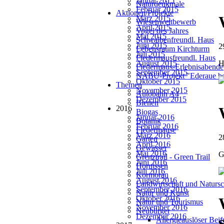
Januar 2015
Naturdenkmale
Februar 2015
Aktionen/Projekte
März 2015
Wiesenwettbewerb
April 2015
Vogel des Jahres
Mai 2015
Schwalbenfreundl. Haus
Juni 2015
2
Lebensraum Kirchturm
Juli 2015
Fledermausfreundl. Haus
August 2015
H
Fledermaus-Erlebnisabende
September 2015
NABU-Projekt "Ederaue be
Oktober 2015
Themen
November 2015
Autobahn A4
Dezember 2015
Bienen
2016
Biogas
Januar 2016
Botanik
Februar 2016
Fledermäuse
März 2016
2
Garten
April 2016
Gewässer
Mai 2016
G
Grenztrail - Green Trail
Juni 2016
Hornissen
Juli 2016
Kormoran
August 2016
Landwirtschaft und Natursc
September 2016
Natur und Kunst
Oktober 2016
Natur und Tourismus
November 2016
Neubürger
Dezember 2016
Allergieauslöser Bei