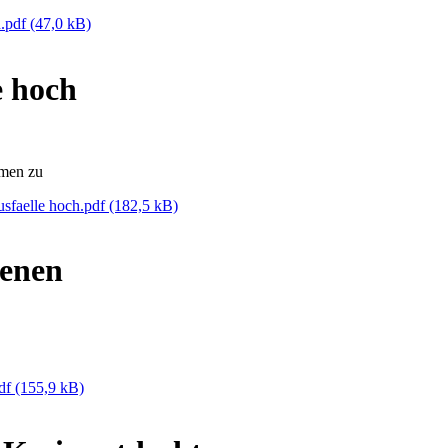
n.pdf
(47,0 kB)
e hoch
umen zu
usfaelle hoch.pdf
(182,5 kB)
ienen
pdf
(155,9 kB)