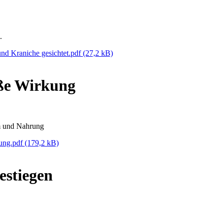
.
nd Kraniche gesichtet.pdf
(27,2 kB)
ße Wirkung
und Nahrung
kung.pdf
(179,2 kB)
estiegen