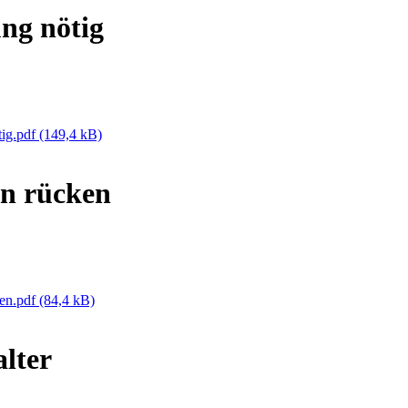
ng nötig
tig.pdf
(149,4 kB)
n rücken
ken.pdf
(84,4 kB)
lter