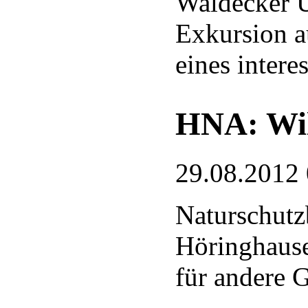
Waldecker U
Exkursion a
eines intere
HNA: Wil
29.08.2012
Naturschut
Höringhause
für andere G