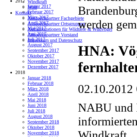
2017
Windkraft
Januar 2017
Brandenburg
Wolf
Februar 2017
Kontakt
März 2017
Ansprechpartner Fachgebiete
werden gem
April 2017
Ansprechpartner Ortsgruppen
Mai 2017
Auffangstationen für Wildtiere & Wildvögel
Juni 2017
Ansprechpartner Vorstand
Juli 2017
Impressum und Datenschutz
August 2017
HNA: Vög
September 2017
Oktober 2017
November 2017
fernhalte
Dezember 2017
2018
Januar 2018
Februar 2018
02.10.2012
März 2018
April 2018
Mai 2018
NABU und
Juni 2018
Juli 2018
August 2018
informierte
September 2018
Oktober 2018
Windkraft
November 2018