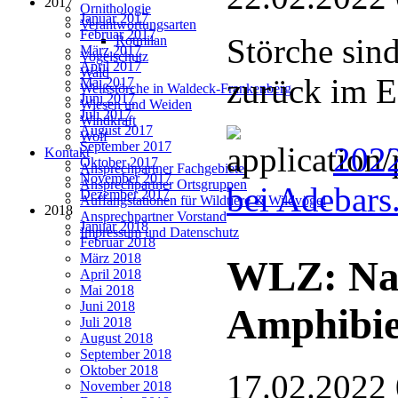
2017
Ornithologie
Januar 2017
Verantwortungsarten
Februar 2017
Störche sind
Rotmilan
März 2017
Vogelschutz
April 2017
Wald
zurück im E
Mai 2017
Weißstörche in Waldeck-Frankenberg
Juni 2017
Wiesen und Weiden
Juli 2017
Windkraft
August 2017
Wolf
September 2017
202
Kontakt
Oktober 2017
Ansprechpartner Fachgebiete
November 2017
Ansprechpartner Ortsgruppen
bei Adebars
Dezember 2017
Auffangstationen für Wildtiere & Wildvögel
2018
Ansprechpartner Vorstand
Januar 2018
Impressum und Datenschutz
Februar 2018
März 2018
WLZ: Nat
April 2018
Mai 2018
Juni 2018
Amphibie
Juli 2018
August 2018
September 2018
Oktober 2018
17.02.2022
November 2018