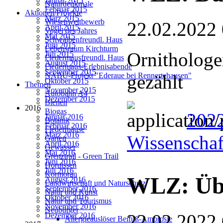
Januar 2015
Naturdenkmale
Februar 2015
Aktionen/Projekte
März 2015
Wiesenwettbewerb
22.02.2022
April 2015
Vogel des Jahres
Mai 2015
Schwalbenfreundl. Haus
Juni 2015
Lebensraum Kirchturm
Ornithologe
Juli 2015
Fledermausfreundl. Haus
August 2015
Fledermaus-Erlebnisabende
September 2015
gezählt
NABU-Projekt "Ederaue bei Rennertehausen"
Oktober 2015
Themen
November 2015
Autobahn A4
Dezember 2015
Bienen
2016
Biogas
2022
Januar 2016
Botanik
Februar 2016
Fledermäuse
März 2016
Wissenschaf
Garten
April 2016
Gewässer
Mai 2016
Grenztrail - Green Trail
Juni 2016
Hornissen
Juli 2016
Kormoran
WLZ: Übe
August 2016
Landwirtschaft und Naturschutz
September 2016
Natur und Kunst
Oktober 2016
Natur und Tourismus
November 2016
Neubürger
22.02.2022
Dezember 2016
Allergieauslöser Beifuß-Ambrosie