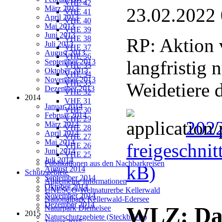
VHE 42
März 2013
23.02.2022
VHE 41
April 2013
VHE 40
Mai 2013
VHE 39
Juni 2013
VHE 38
RP: Aktion 
Juli 2013
VHE 37
August 2013
VHE 36
langfristig 
September 2013
VHE 35
Oktober 2013
VHE 34
November 2013
VHE 33
Weidetiere d
Dezember 2013
VHE 32
2014
VHE 31
Januar 2014
VHE 30
Februar 2014
VHE 29
2022
März 2014
VHE 28
April 2014
VHE 27
Mai 2014
freigeschnit
VHE 26
Juni 2014
VHE 25
Juli 2014
Publikationen aus den Nachbarkreisen
kB)
August 2014
Schutzgebiete
September 2014
Allgemeine Informationen
Oktober 2014
UNESCO-Weltnaturerbe Kellerwald
November 2014
Nationalpark Kellerwald-Edersee
Dezember 2014
WLZ: Dat
Naturpark Diemelsee
2015
Naturschutzgebiete (Steckbriefe)