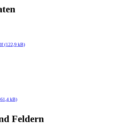
aten
df
(122,9 kB)
161,4 kB)
nd Feldern