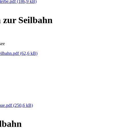
terbe.pdf
(186,9 kB)
 zur Seilbahn
see
ilbahn.pdf
(62,6 kB)
aue.pdf
(250,6 kB)
ilbahn