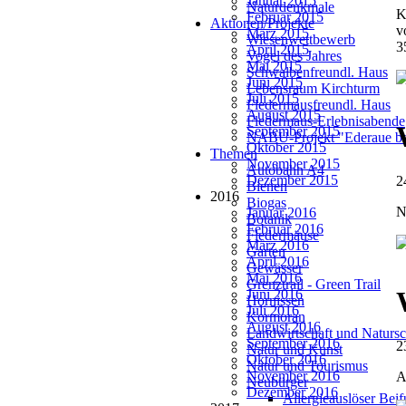
Januar 2015
Naturdenkmale
K
Februar 2015
Aktionen/Projekte
v
März 2015
Wiesenwettbewerb
3
April 2015
Vogel des Jahres
Mai 2015
Schwalbenfreundl. Haus
Juni 2015
Lebensraum Kirchturm
Juli 2015
Fledermausfreundl. Haus
August 2015
Fledermaus-Erlebnisabende
September 2015
NABU-Projekt "Ederaue be
Oktober 2015
Themen
November 2015
Autobahn A4
Dezember 2015
2
Bienen
2016
Biogas
N
Januar 2016
Botanik
Februar 2016
Fledermäuse
März 2016
Garten
April 2016
Gewässer
Mai 2016
Grenztrail - Green Trail
Juni 2016
Hornissen
Juli 2016
Kormoran
August 2016
Landwirtschaft und Natursc
September 2016
2
Natur und Kunst
Oktober 2016
Natur und Tourismus
November 2016
A
Neubürger
Dezember 2016
Allergieauslöser Bei