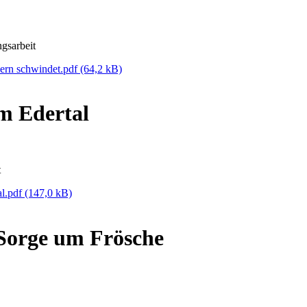
gsarbeit
dern schwindet.pdf
(64,2 kB)
m Edertal
t
al.pdf
(147,0 kB)
Sorge um Frösche