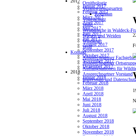
2017
Ornithologie
Januar 2017
Verantwortungsarten
Februar 2017
Rotmilan
März 2017
Vogelschutz
April 2017
Wald
Mai 2017
Weißstörche in Waldeck-Fr
Juni 2017
2
Wiesen und Weiden
Juli 2017
Windkraft
August 2017
F
Wolf
September 2017
Kontakt
Oktober 2017
Ansprechpartner Fachgebie
November 2017
Ansprechpartner Ortsgrupp
Dezember 2017
Auffangstationen für Wildt
2018
Ansprechpartner Vorstand
Januar 2018
Impressum und Datenschut
Februar 2018
März 2018
1
April 2018
Mai 2018
N
Juni 2018
Juli 2018
August 2018
September 2018
Oktober 2018
November 2018