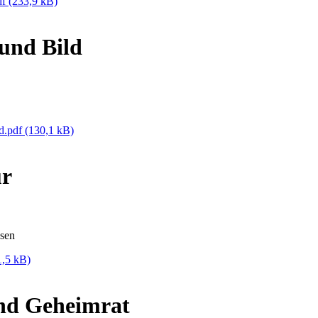
df
(233,9 kB)
und Bild
ld.pdf
(130,1 kB)
ur
ssen
1,5 kB)
nd Geheimrat