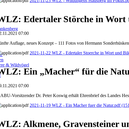
2021-11-23 WLZ - Wildungens Hausberg im Fokus.p
WLZ: Edertaler Störche in Wort 
ankenberg
2.11.2021 07:00
ünfte Auflage, neues Konzept – 111 Fotos von Hermann Sonderhüsken
2021-11-22 WLZ - Edertaler Stoerche in Wort und Bi
te
en
iere & Wildvögel
WLZ: Ein „Macher“ für die Nat
z
9.11.2021 07:00
ABU-Vorsitzender Dr. Peter Koswig erhält Ehrenbrief des Landes He
2021-11-19 WLZ - Ein Macher fuer die Natur.pdf
(15
WLZ: Alkmene, Gravensteiner u