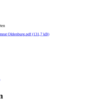
rten
mrat Oldenburg.pdf
(131,7 kB)
)
n