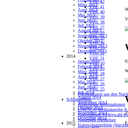
VHE 42
März 2013
VHE 41
0
April 2013
VHE 40
Mai 2013
VHE 39
V
Juni 2013
VHE 38
Juli 2013
VHE 37
August 2013
VHE 36
September 2013
VHE 35
Oktober 2013
VHE 34
November 2013
VHE 33
Dezember 2013
VHE 32
2014
VHE 31
0
Januar 2014
VHE 30
Februar 2014
VHE 29
W
März 2014
VHE 28
April 2014
VHE 27
Mai 2014
VHE 26
Juni 2014
VHE 25
Juli 2014
Publikationen aus den Nach
August 2014
Schutzgebiete
September 2014
Allgemeine Informationen
Oktober 2014
UNESCO-Weltnaturerbe Ke
November 2014
2
Nationalpark Kellerwald-E
Dezember 2014
Naturpark Diemelsee
E
2015
Naturschutzgebiete (Steckbr