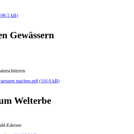
196,5 kB)
en Gewässern
aturschützern
waessern machen.pdf
(116,0 kB)
zum Welterbe
ald-Edersee