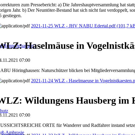
orrekturen zum Pressebericht: a) Die Jahreshauptversammlung hat statt
origen Jahr. b) Der Neuntöter-Bestand hat sich nicht fast verdoppelt, s
5 gestiegen.
2021-11-25 WLZ - JHV NABU Edertal.pdf
(101,7 k
WLZ: Haselmäuse in Vogelnistkä
i Rennertehausen"
4.11.2021 07:00
ABU Höringhausen: Naturschützer blicken bei Mitgliederversammlung
2021-11-24 WLZ - Haselmaeuse in Vogelnistkaesten.
WLZ: Wildungens Hausberg im 
hutz
3.11.2021 07:00
USSICHTSREICHE ORTE für Wanderer und Radfahrer instand setz
fuß-Ambrosie