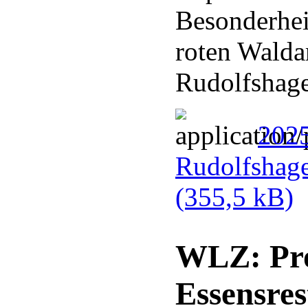
Besonderhei
roten Walda
Rudolfshag
202
Rudolfshag
(355,5 kB)
WLZ: Pro
Essensres