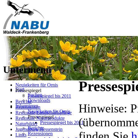
Untermenü
Pressespi
Neuigkeiten für Ornis
Start
Pressespiegel
Suchen
Pressespiegel bis 2011
Downloads
Berichte
Hinweise: P
Informieren
Rezensionen
Neuigkeiten für Ornis
Regionale Landschaftspflege
Pressespiegel
Regionale Naturprodukte
(übernommen
Pressespiegel bis 2011
Naturbilder
Berichte
Jugendburg Hessenstein
finden Sie
h
Rezensionen
Links