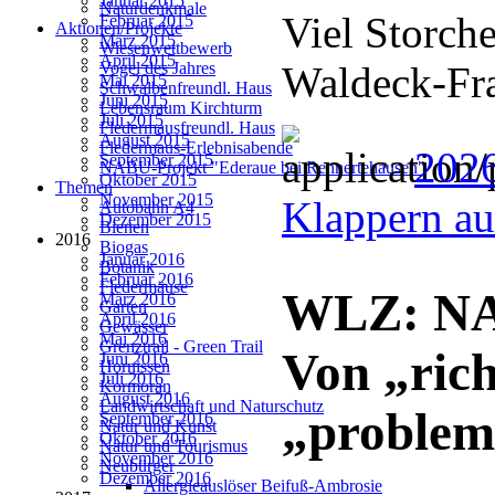
Januar 2015
Naturdenkmale
Viel Storch
Februar 2015
Aktionen/Projekte
März 2015
Wiesenwettbewerb
April 2015
Waldeck-Fr
Vogel des Jahres
Mai 2015
Schwalbenfreundl. Haus
Juni 2015
Lebensraum Kirchturm
Juli 2015
Fledermausfreundl. Haus
August 2015
Fledermaus-Erlebnisabende
2026
September 2015
NABU-Projekt "Ederaue bei Rennertehausen"
Oktober 2015
Themen
November 2015
Klappern au
Autobahn A4
Dezember 2015
Bienen
2016
Biogas
Januar 2016
Botanik
Februar 2016
Fledermäuse
WLZ: NAB
März 2016
Garten
April 2016
Gewässer
Mai 2016
Grenztrail - Green Trail
Von „rich
Juni 2016
Hornissen
Juli 2016
Kormoran
August 2016
Landwirtschaft und Naturschutz
„problem
September 2016
Natur und Kunst
Oktober 2016
Natur und Tourismus
November 2016
Neubürger
Dezember 2016
Allergieauslöser Beifuß-Ambrosie