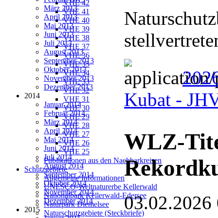
VHE 42
März 2013
VHE 41
Naturschutz
April 2013
VHE 40
Mai 2013
VHE 39
stellvertret
Juni 2013
VHE 38
Juli 2013
VHE 37
August 2013
VHE 36
September 2013
VHE 35
Oktober 2013
2026
VHE 34
November 2013
VHE 33
Dezember 2013
VHE 32
Kubat - J
2014
VHE 31
Januar 2014
VHE 30
Februar 2014
VHE 29
März 2014
VHE 28
April 2014
WLZ-Tite
VHE 27
Mai 2014
VHE 26
Juni 2014
VHE 25
Juli 2014
Rekordk
Publikationen aus den Nachbarkreisen
August 2014
Schutzgebiete
September 2014
Allgemeine Informationen
Oktober 2014
UNESCO-Weltnaturerbe Kellerwald
November 2014
Nationalpark Kellerwald-Edersee
03.02.2026
Dezember 2014
Naturpark Diemelsee
2015
Naturschutzgebiete (Steckbriefe)