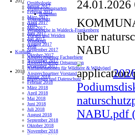
24.01.2026
2017
Ornithologie
Januar 2017
Verantwortungsarten
Februar 2017
Rotmilan
März 2017
KOMMUNAL
Vogelschutz
April 2017
Wald
Mai 2017
Weißstörche in Waldeck-Frankenberg
über naturs
Juni 2017
Wiesen und Weiden
Juli 2017
Windkraft
August 2017
NABU
Wolf
September 2017
Kontakt
Oktober 2017
Ansprechpartner Fachgebiete
November 2017
Ansprechpartner Ortsgruppen
Dezember 2017
Auffangstationen für Wildtiere & Wildvögel
202
2018
Ansprechpartner Vorstand
Januar 2018
Impressum und Datenschutz
Februar 2018
Podiumsdisk
März 2018
April 2018
naturschutz
Mai 2018
Juni 2018
Juli 2018
NABU.pdf
August 2018
September 2018
Oktober 2018
November 2018