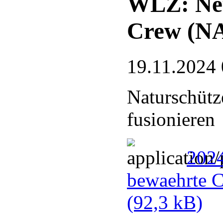
WLZ: Neu
Crew (N
19.11.2024 
Naturschütz
fusionieren
202
bewaehrte 
(92,3 kB)