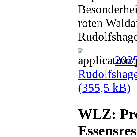
Besonderhei
roten Walda
Rudolfshag
202
Rudolfshag
(355,5 kB)
WLZ: Pro
Essensres