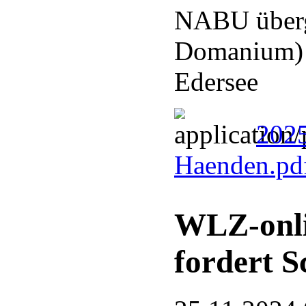
NABU überg
Domanium) a
Edersee
2025
Haenden.pd
WLZ-onli
fordert S