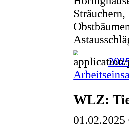
Höringhaus
Sträuchern,
Obstbäumen
Astausschl
202
Arbeitseins
WLZ: Tie
01.02.2025