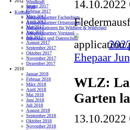
14.10.2022
2017
Windkraft
Januar 2017
Wolf
Februar 2017
Kontakt
März 2017
Ansprechpartner Fachgebiete
Fledermausf
April 2017
Ansprechpartner Ortsgruppen
Mai 2017
Auffangstationen für Wildtiere & Wildvögel
Juni 2017
Ansprechpartner Vorstand
Juli 2017
Impressum und Datenschutz
202
August 2017
September 2017
Oktober 2017
Ehepaar Ju
November 2017
Dezember 2017
2018
Januar 2018
WLZ: Lau
Februar 2018
März 2018
April 2018
Garten la
Mai 2018
Juni 2018
Juli 2018
August 2018
13.10.2022
September 2018
Oktober 2018
November 2018