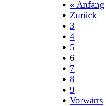
« Anfang
Zurück
3
4
5
6
7
8
9
Vorwärts