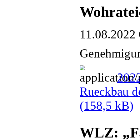
Wohrateic
11.08.2022 
Genehmigun
202
Rueckbau de
(158,5 kB)
WLZ: „Fa