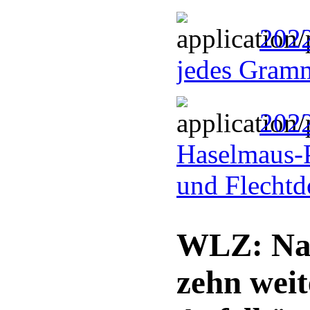
2022
jedes Gram
2022
Haselmaus-
und Flechtd
WLZ: Nat
zehn wei