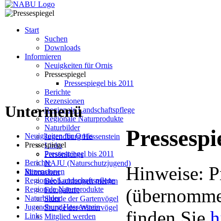
Start
Suchen
Downloads
Informieren
Neuigkeiten für Ornis
Pressespiegel
Pressespiegel bis 2011
Berichte
Rezensionen
Untermenü
Regionale Landschaftspflege
Regionale Naturprodukte
Naturbilder
Pressespi
Neuigkeiten für Ornis
Jugendburg Hessenstein
Pressespiegel
Links
Pressespiegel bis 2011
Persönliches
Berichte
NAJU (Naturschutzjugend)
Hinweise: P
Rezensionen
Mitmachen
Regionale Landschaftspflege
Beobachtungen melden
Regionale Naturprodukte
(übernommen
Fotogalerie
Naturbilder
Stunde der Gartenvögel
Jugendburg Hessenstein
Stunde der Wintervögel
finden Sie
h
Links
Mitglied werden