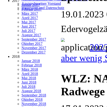
2017
Ansprechpartner Vorstand
Januar 2017
Impressum und Datenschutz
Februar 2017
19.01.2023
März 2017
April 2017
Mai 2017
Edervogelzä
Juni 2017
Juli 2017
August 2017
September 2017
Oktober 2017
2023
November 2017
Dezember 2017
aber wenig 
2018
Januar 2018
Februar 2018
März 2018
April 2018
WLZ: NA
Mai 2018
Juni 2018
Juli 2018
Radwege
August 2018
September 2018
Oktober 2018
November 2018