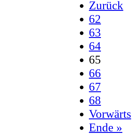
Zurück
62
63
64
65
66
67
68
Vorwärts
Ende »