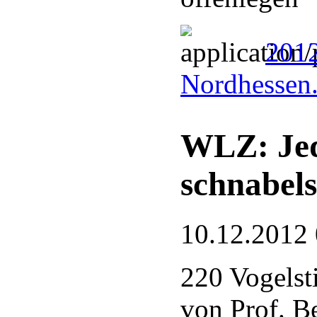
201
Nordhessen
WLZ: Jed
schnabel
10.12.2012
220 Vogels
von Prof. B