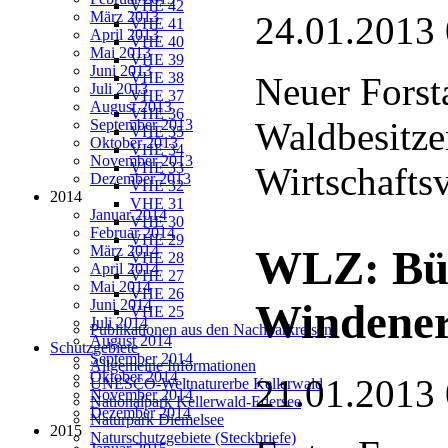
VHE 42
März 2013
24.01.2013
VHE 41
April 2013
VHE 40
Mai 2013
VHE 39
Juni 2013
VHE 38
Neuer Forst
Juli 2013
VHE 37
August 2013
VHE 36
Waldbesitze
September 2013
VHE 35
Oktober 2013
VHE 34
November 2013
VHE 33
Wirtschaftsv
Dezember 2013
VHE 32
2014
VHE 31
Januar 2014
VHE 30
Februar 2014
VHE 29
März 2014
WLZ: Bür
VHE 28
April 2014
VHE 27
Mai 2014
VHE 26
Juni 2014
Windener
VHE 25
Juli 2014
Publikationen aus den Nachbarkreisen
August 2014
Schutzgebiete
September 2014
Allgemeine Informationen
Oktober 2014
21.01.2013
UNESCO-Weltnaturerbe Kellerwald
November 2014
Nationalpark Kellerwald-Edersee
Dezember 2014
Naturpark Diemelsee
2015
Naturschutzgebiete (Steckbriefe)