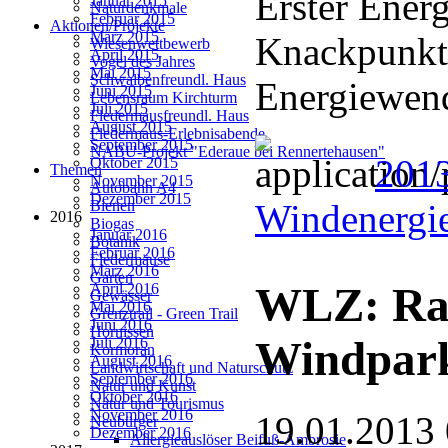
Erster Energ
Januar 2015
Naturdenkmale
Februar 2015
Aktionen/Projekte
März 2015
Knackpunkt
Wiesenwettbewerb
April 2015
Vogel des Jahres
Mai 2015
Schwalbenfreundl. Haus
Energiewend
Juni 2015
Lebensraum Kirchturm
Juli 2015
Fledermausfreundl. Haus
August 2015
Fledermaus-Erlebnisabende
September 2015
NABU-Projekt "Ederaue bei Rennertehausen"
2013
Oktober 2015
Themen
November 2015
Autobahn A4
Dezember 2015
Windenergie
Bienen
2016
Biogas
Januar 2016
Botanik
Februar 2016
Fledermäuse
März 2016
Garten
WLZ: Rad
April 2016
Gewässer
Mai 2016
Grenztrail - Green Trail
Juni 2016
Hornissen
Windpark
Juli 2016
Kormoran
August 2016
Landwirtschaft und Naturschutz
September 2016
Natur und Kunst
Oktober 2016
Natur und Tourismus
November 2016
19.01.2013
Neubürger
Dezember 2016
Allergieauslöser Beifuß-Ambrosie