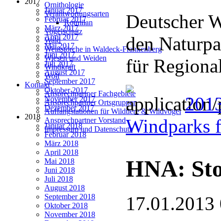
2017
Ornithologie
Januar 2017
Verantwortungsarten
Deutscher We
Februar 2017
Rotmilan
März 2017
Vogelschutz
April 2017
den Naturpa
Wald
Mai 2017
Weißstörche in Waldeck-Frankenberg
Juni 2017
Wiesen und Weiden
für Regiona
Juli 2017
Windkraft
August 2017
Wolf
September 2017
Kontakt
Oktober 2017
Ansprechpartner Fachgebiete
2013
November 2017
Ansprechpartner Ortsgruppen
Dezember 2017
Auffangstationen für Wildtiere & Wildvögel
2018
Windparks 
Ansprechpartner Vorstand
Januar 2018
Impressum und Datenschutz
Februar 2018
März 2018
April 2018
HNA: Sto
Mai 2018
Juni 2018
Juli 2018
August 2018
September 2018
17.01.2013
Oktober 2018
November 2018