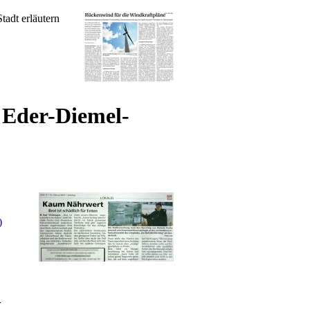
adt erläutern
, Eder-Diemel-
)
n