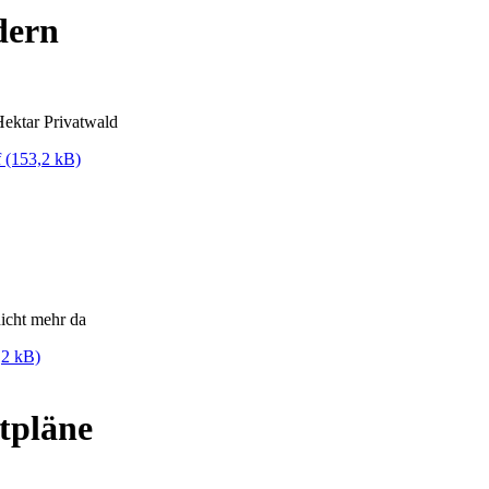
dern
Hektar Privatwald
f
(153,2 kB)
nicht mehr da
,2 kB)
tpläne