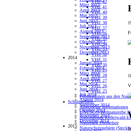
VHE 42
März 2013
VHE 41
April 2013
VHE 40
Mai 2013
VHE 39
Juni 2013
1
VHE 38
Juli 2013
VHE 37
August 2013
F
VHE 36
September 2013
VHE 35
Oktober 2013
VHE 34
November 2013
VHE 33
Dezember 2013
VHE 32
2014
VHE 31
Januar 2014
VHE 30
Februar 2014
VHE 29
März 2014
VHE 28
1
April 2014
VHE 27
Mai 2014
V
VHE 26
Juni 2014
VHE 25
Juli 2014
Publikationen aus den Nach
August 2014
Schutzgebiete
September 2014
Allgemeine Informationen
Oktober 2014
UNESCO-Weltnaturerbe Ke
November 2014
Nationalpark Kellerwald-E
Dezember 2014
Naturpark Diemelsee
2015
Naturschutzgebiete (Steckbr
1