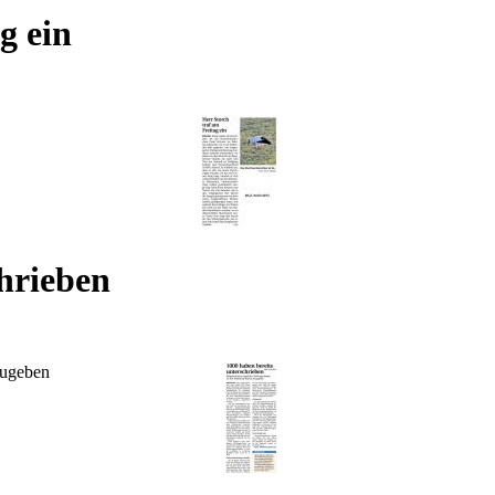
g ein
hrieben
zugeben