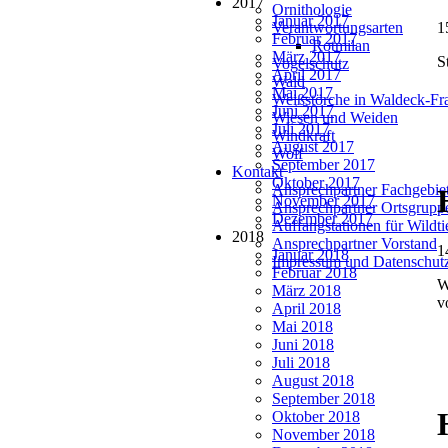
2017
Ornithologie
Januar 2017
Verantwortungsarten
1
Februar 2017
Rotmilan
März 2017
S
Vogelschutz
April 2017
Wald
Mai 2017
Weißstörche in Waldeck-Fr
Juni 2017
Wiesen und Weiden
Juli 2017
Windkraft
August 2017
Wolf
September 2017
Kontakt
Oktober 2017
Ansprechpartner Fachgebie
November 2017
Ansprechpartner Ortsgrupp
Dezember 2017
Auffangstationen für Wildt
2018
Ansprechpartner Vorstand
1
Januar 2018
Impressum und Datenschut
Februar 2018
W
März 2018
v
April 2018
Mai 2018
Juni 2018
Juli 2018
August 2018
September 2018
Oktober 2018
November 2018