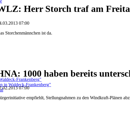
ge
WLZ: Herr Storch traf am Freita
4.03.2013 07:00
as Storchenmännchen ist da.
HNA: 1000 haben bereits untersc
 Waldeck-Frankenberg"
ben in Waldeck-Frankenberg"
2.02.2013 07:00
al
ürgerinitiative empfiehlt, Stellungnahmen zu den Windkraft-Plänen ab