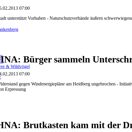
5.02.2013 07:00
tadt unterstützt Vorhaben - Naturschutzverbände äußern schwerwiege
ankenberg
te
HNA: Bürger sammeln Unterschr
en
iere & Wildvögel
4.02.2013 07:00
z
iderstand gegen Windenergiepläne am Heidberg ungebrochen - Initiativ
on Erpressung
HNA: Brutkasten kam mit der Dr