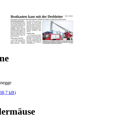
ne
enegge
38,7 kB)
dermäuse