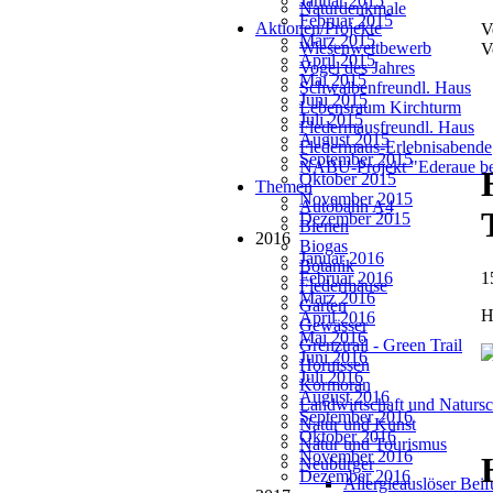
Januar 2015
Naturdenkmale
Februar 2015
Aktionen/Projekte
V
März 2015
Wiesenwettbewerb
V
April 2015
Vogel des Jahres
Mai 2015
Schwalbenfreundl. Haus
Juni 2015
Lebensraum Kirchturm
Juli 2015
Fledermausfreundl. Haus
August 2015
Fledermaus-Erlebnisabende
September 2015
NABU-Projekt "Ederaue be
Oktober 2015
Themen
November 2015
Autobahn A4
Dezember 2015
Bienen
2016
Biogas
Januar 2016
Botanik
Februar 2016
1
Fledermäuse
März 2016
Garten
H
April 2016
Gewässer
Mai 2016
Grenztrail - Green Trail
Juni 2016
Hornissen
Juli 2016
Kormoran
August 2016
Landwirtschaft und Natursc
September 2016
Natur und Kunst
Oktober 2016
Natur und Tourismus
November 2016
Neubürger
Dezember 2016
Allergieauslöser Bei