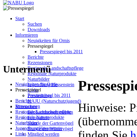
Start
Suchen
Downloads
Informieren
Neuigkeiten für Ornis
Pressespiegel
Pressespiegel bis 2011
Berichte
Rezensionen
Untermenü
Regionale Landschaftspflege
Regionale Naturprodukte
Naturbilder
Pressespi
Neuigkeiten für Ornis
Jugendburg Hessenstein
Pressespiegel
Links
Pressespiegel bis 2011
Persönliches
Berichte
NAJU (Naturschutzjugend)
Hinweise: P
Rezensionen
Mitmachen
Regionale Landschaftspflege
Beobachtungen melden
Regionale Naturprodukte
(übernommen
Fotogalerie
Naturbilder
Stunde der Gartenvögel
Jugendburg Hessenstein
Stunde der Wintervögel
finden Sie
h
Links
Mitglied werden