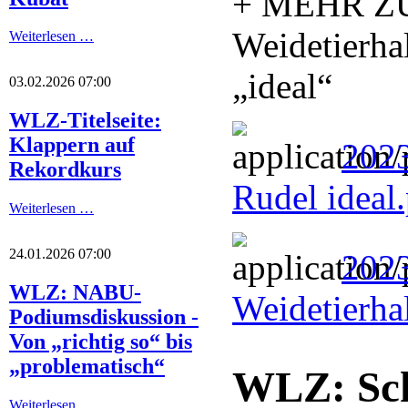
+ MEHR Z
Weidetierha
Weiterlesen …
„ideal“
03.02.2026 07:00
WLZ-Titelseite:
Klappern auf
2023
Rekordkurs
Rudel ideal
Weiterlesen …
24.01.2026 07:00
202
WLZ: NABU-
Weidetierha
Podiumsdiskussion -
Von „richtig so“ bis
„problematisch“
WLZ: Sch
Weiterlesen …