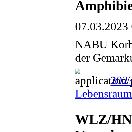
Amphibi
07.03.2023
NABU Korbac
der Gemark
202
Lebensraum
WLZ/HNA: