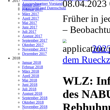
08.04.2023
2017
Ansprechpartner Vorstand
Januar 2017
Impressum und Datenschutz
Februar 2017
März 2017
Früher in je
April 2017
Mai 2017
– Beobacht
Juni 2017
Juli 2017
August 2017
September 2017
Oktober 2017
2023
November 2017
Dezember 2017
dem Rueckz
2018
Januar 2018
Februar 2018
März 2018
April 2018
WLZ: Inf
Mai 2018
Juni 2018
Juli 2018
des NABU
August 2018
September 2018
Oktober 2018
Rebhuhnp
November 2018