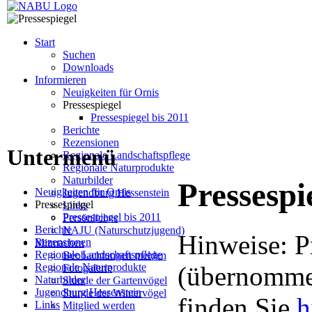
Start
Suchen
Downloads
Informieren
Neuigkeiten für Ornis
Pressespiegel
Pressespiegel bis 2011
Berichte
Rezensionen
Untermenü
Regionale Landschaftspflege
Regionale Naturprodukte
Naturbilder
Pressespi
Neuigkeiten für Ornis
Jugendburg Hessenstein
Pressespiegel
Links
Pressespiegel bis 2011
Persönliches
Berichte
NAJU (Naturschutzjugend)
Hinweise: P
Rezensionen
Mitmachen
Regionale Landschaftspflege
Beobachtungen melden
Regionale Naturprodukte
(übernommen
Fotogalerie
Naturbilder
Stunde der Gartenvögel
Jugendburg Hessenstein
Stunde der Wintervögel
finden Sie
h
Links
Mitglied werden