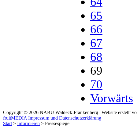
64
65
66
67
68
69
70
Vorwärts
Copyright © 2026 NABU Waldeck-Frankenberg | Website erstellt v
fruitMEDIA
Impressum und Datenschutzerklärung
Start
>
Informieren
>
Pressespiegel