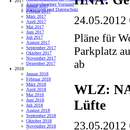
2017
Ansprechpartner Vorstand
Januar 2017
Impressum und Datenschutz
Februar 2017
März 2017
24.05.2012
April 2017
Mai 2017
Juni 2017
Pläne für 
Juli 2017
August 2017
Parkplatz a
September 2017
Oktober 2017
November 2017
ab
Dezember 2017
2018
Januar 2018
Februar 2018
März 2018
WLZ: NAB
April 2018
Mai 2018
Juni 2018
Lüfte
Juli 2018
August 2018
September 2018
Oktober 2018
23.05.2012
November 2018