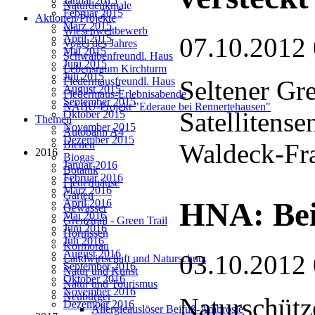
Januar 2015
Naturdenkmale
Februar 2015
Aktionen/Projekte
März 2015
Wiesenwettbewerb
07.10.2012
April 2015
Vogel des Jahres
Mai 2015
Schwalbenfreundl. Haus
Juni 2015
Lebensraum Kirchturm
Juli 2015
Seltener Gr
Fledermausfreundl. Haus
August 2015
Fledermaus-Erlebnisabende
September 2015
NABU-Projekt "Ederaue bei Rennertehausen"
Satellitense
Oktober 2015
Themen
November 2015
Autobahn A4
Dezember 2015
Waldeck-Fr
Bienen
2016
Biogas
Januar 2016
Botanik
Februar 2016
Fledermäuse
März 2016
Garten
HNA: Bei
April 2016
Gewässer
Mai 2016
Grenztrail - Green Trail
Juni 2016
Hornissen
Juli 2016
Kormoran
August 2016
03.10.2012
Landwirtschaft und Naturschutz
September 2016
Natur und Kunst
Oktober 2016
Natur und Tourismus
November 2016
Neubürger
Naturschütz
Dezember 2016
Allergieauslöser Beifuß-Ambrosie