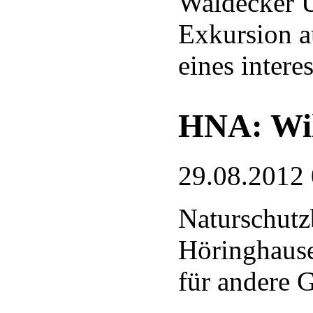
Waldecker U
Exkursion a
eines intere
HNA: Wil
29.08.2012
Naturschut
Höringhause
für andere G