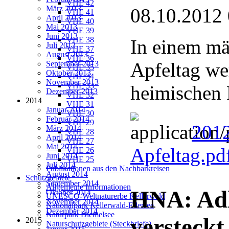
VHE 42
März 2013
08.10.2012
VHE 41
April 2013
VHE 40
Mai 2013
VHE 39
Juni 2013
VHE 38
In einem mä
Juli 2013
VHE 37
August 2013
VHE 36
Apfeltag we
September 2013
VHE 35
Oktober 2013
VHE 34
November 2013
VHE 33
heimischen
Dezember 2013
VHE 32
2014
VHE 31
Januar 2014
VHE 30
Februar 2014
VHE 29
201
März 2014
VHE 28
April 2014
VHE 27
Mai 2014
Apfeltag.pd
VHE 26
Juni 2014
VHE 25
Juli 2014
Publikationen aus den Nachbarkreisen
August 2014
Schutzgebiete
September 2014
Allgemeine Informationen
HNA: Adle
Oktober 2014
UNESCO-Weltnaturerbe Kellerwald
November 2014
Nationalpark Kellerwald-Edersee
Dezember 2014
Naturpark Diemelsee
versteckt
2015
Naturschutzgebiete (Steckbriefe)