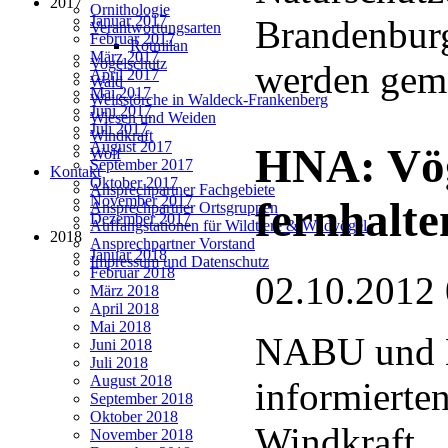
2017
Ornithologie
Januar 2017
Brandenburg
Verantwortungsarten
Februar 2017
Rotmilan
März 2017
Vogelschutz
werden gem
April 2017
Wald
Mai 2017
Weißstörche in Waldeck-Frankenberg
Juni 2017
Wiesen und Weiden
Juli 2017
Windkraft
August 2017
HNA: Vög
Wolf
September 2017
Kontakt
Oktober 2017
Ansprechpartner Fachgebiete
November 2017
fernhalte
Ansprechpartner Ortsgruppen
Dezember 2017
Auffangstationen für Wildtiere & Wildvögel
2018
Ansprechpartner Vorstand
Januar 2018
Impressum und Datenschutz
Februar 2018
02.10.2012
März 2018
April 2018
Mai 2018
NABU und
Juni 2018
Juli 2018
August 2018
informierte
September 2018
Oktober 2018
Windkraft
November 2018