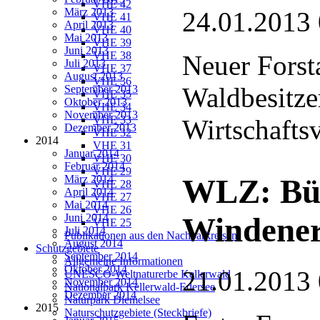
VHE 42
März 2013
24.01.2013
VHE 41
April 2013
VHE 40
Mai 2013
VHE 39
Juni 2013
VHE 38
Neuer Forst
Juli 2013
VHE 37
August 2013
VHE 36
Waldbesitze
September 2013
VHE 35
Oktober 2013
VHE 34
November 2013
VHE 33
Wirtschaftsv
Dezember 2013
VHE 32
2014
VHE 31
Januar 2014
VHE 30
Februar 2014
VHE 29
März 2014
WLZ: Bür
VHE 28
April 2014
VHE 27
Mai 2014
VHE 26
Juni 2014
Windener
VHE 25
Juli 2014
Publikationen aus den Nachbarkreisen
August 2014
Schutzgebiete
September 2014
Allgemeine Informationen
Oktober 2014
21.01.2013
UNESCO-Weltnaturerbe Kellerwald
November 2014
Nationalpark Kellerwald-Edersee
Dezember 2014
Naturpark Diemelsee
2015
Naturschutzgebiete (Steckbriefe)