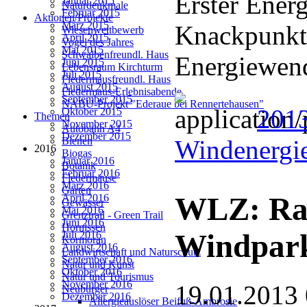
Erster Energ
Januar 2015
Naturdenkmale
Februar 2015
Aktionen/Projekte
März 2015
Knackpunkt
Wiesenwettbewerb
April 2015
Vogel des Jahres
Mai 2015
Schwalbenfreundl. Haus
Energiewend
Juni 2015
Lebensraum Kirchturm
Juli 2015
Fledermausfreundl. Haus
August 2015
Fledermaus-Erlebnisabende
September 2015
NABU-Projekt "Ederaue bei Rennertehausen"
2013
Oktober 2015
Themen
November 2015
Autobahn A4
Dezember 2015
Windenergie
Bienen
2016
Biogas
Januar 2016
Botanik
Februar 2016
Fledermäuse
März 2016
Garten
WLZ: Rad
April 2016
Gewässer
Mai 2016
Grenztrail - Green Trail
Juni 2016
Hornissen
Windpark
Juli 2016
Kormoran
August 2016
Landwirtschaft und Naturschutz
September 2016
Natur und Kunst
Oktober 2016
Natur und Tourismus
November 2016
19.01.2013
Neubürger
Dezember 2016
Allergieauslöser Beifuß-Ambrosie