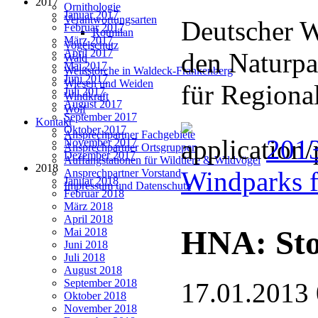
2017
Ornithologie
Januar 2017
Verantwortungsarten
Deutscher We
Februar 2017
Rotmilan
März 2017
Vogelschutz
April 2017
den Naturpa
Wald
Mai 2017
Weißstörche in Waldeck-Frankenberg
Juni 2017
Wiesen und Weiden
für Regiona
Juli 2017
Windkraft
August 2017
Wolf
September 2017
Kontakt
Oktober 2017
Ansprechpartner Fachgebiete
2013
November 2017
Ansprechpartner Ortsgruppen
Dezember 2017
Auffangstationen für Wildtiere & Wildvögel
2018
Windparks 
Ansprechpartner Vorstand
Januar 2018
Impressum und Datenschutz
Februar 2018
März 2018
April 2018
HNA: Sto
Mai 2018
Juni 2018
Juli 2018
August 2018
September 2018
17.01.2013
Oktober 2018
November 2018