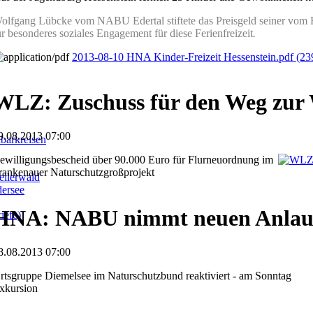
olfgang Lübcke vom NABU Edertal stiftete das Preisgeld seiner vom 
ür besonderes soziales Engagement für diese Ferienfreizeit
.
2013-08-10 HNA Kinder-Freizeit Hessenstein.pdf
(23
WLZ: Zuschuss für den Weg zur
9.08.2013 07:00
barkreisen
ewilligungsbescheid über 90.000 Euro für Flurneuordnung im
rankenauer Naturschutzgroßprojekt
llerwald
dersee
HNA: NABU nimmt neuen Anlau
iefe)
8.08.2013 07:00
rtsgruppe Diemelsee im Naturschutzbund reaktiviert - am Sonntag
xkursion