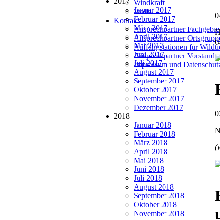
2017
Windkraft
Januar 2017
Wolf
0
Februar 2017
Kontakt
März 2017
Ansprechpartner Fachgebie
H
April 2017
Ansprechpartner Ortsgrupp
(
Mai 2017
Auffangstationen für Wildt
Juni 2017
Ansprechpartner Vorstand
Juli 2017
Impressum und Datenschut
August 2017
September 2017
Oktober 2017
November 2017
Dezember 2017
0
2018
Januar 2018
N
Februar 2018
März 2018
(
April 2018
Mai 2018
Juni 2018
Juli 2018
August 2018
September 2018
Oktober 2018
November 2018