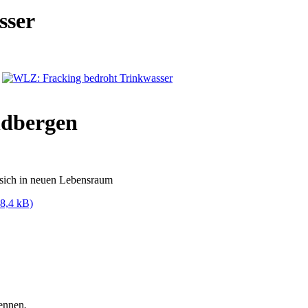
sser
ndbergen
 sich in neuen Lebensraum
8,4 kB)
kennen
.