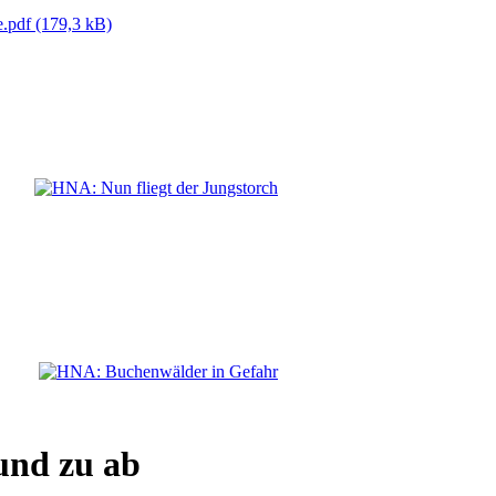
e.pdf
(179,3 kB)
und zu ab