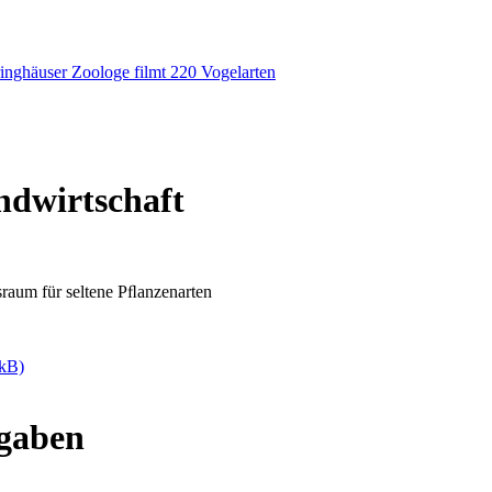
ndwirtschaft
sraum für seltene Pﬂanzenarten
 kB)
gaben