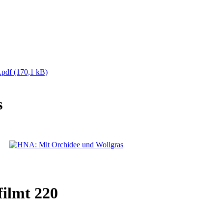
.pdf
(170,1 kB)
s
ilmt 220