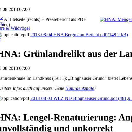
4.08.2013 07:00
te
NA-Titelseite (rechts) + Pressebericht als PDF
en
unten)
iere & Wildvögel
2013-08-04 HNA Bergmann Bericht.pdf
(148,2 kB)
z
HNA: Grünlandrelikt aus der La
3.08.2013 07:00
aturdenkmale im Landkreis (Teil 1): „Binghäuser Grund“ bietet Leben
weitere Infos auch auf unserer Seite
Naturdenkmale
)
2013-08-03 WLZ ND Binghaeuser Grund.pdf
(481,9
HNA: Lengel-Renaturierung: An
unvollständig und unkorrekt