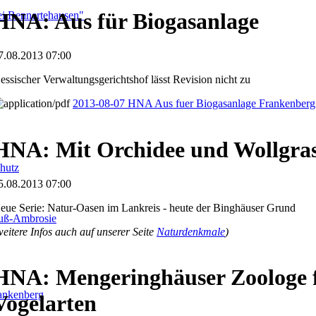
HNA: Aus für Biogasanlage
i Rennertehausen"
7.08.2013 07:00
essischer Verwaltungsgerichtshof lässt Revision nicht zu
2013-08-07 HNA Aus fuer Biogasanlage Frankenberg
HNA: Mit Orchidee und Wollgra
hutz
5.08.2013 07:00
eue Serie: Natur-Oasen im Lankreis - heute der Binghäuser Grund
fuß-Ambrosie
weitere Infos auch auf unserer Seite
Naturdenkmale
)
HNA: Mengeringhäuser Zoologe f
ankenberg
Vogelarten