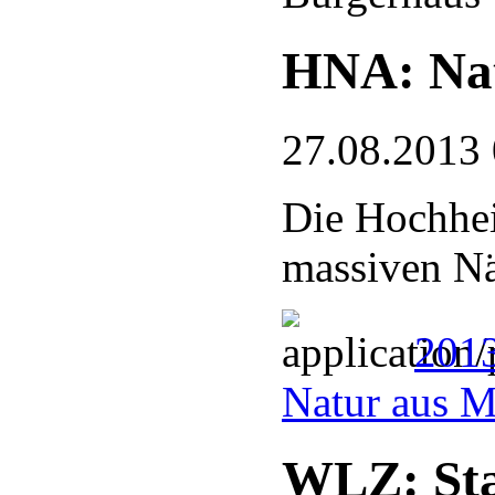
HNA: Nat
27.08.2013
Die Hochhei
massiven Nä
201
Natur aus 
WLZ: Sta