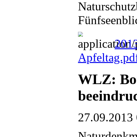
Naturschut
Fünfseenbli
201
Apfeltag.pd
WLZ: Bot
beeindru
27.09.2013
Naturdenkm