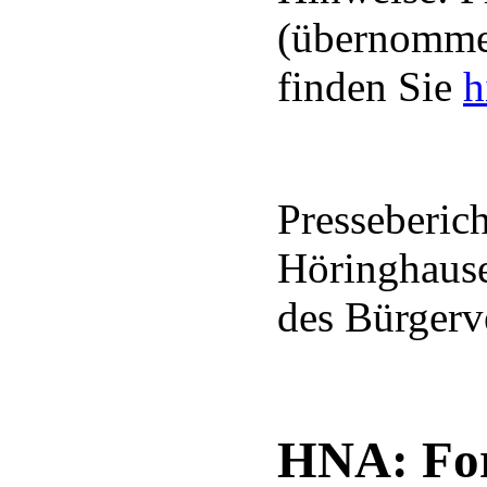
(übernommen
finden Sie
h
Presseberic
Höringhause
des Bürgerv
HNA: For