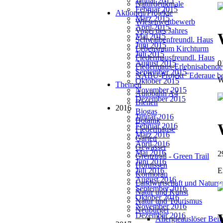
Januar 2015
Naturdenkmale
Februar 2015
Aktionen/Projekte
März 2015
Wiesenwettbewerb
April 2015
Vogel des Jahres
Mai 2015
Schwalbenfreundl. Haus
Juni 2015
Lebensraum Kirchturm
Juli 2015
Fledermausfreundl. Haus
August 2015
0
Fledermaus-Erlebnisabende
September 2015
NABU-Projekt "Ederaue be
W
Oktober 2015
Themen
November 2015
Autobahn A4
Dezember 2015
Bienen
2016
Biogas
Januar 2016
Botanik
Februar 2016
Fledermäuse
März 2016
Garten
April 2016
Gewässer
Mai 2016
2
Grenztrail - Green Trail
Juni 2016
Hornissen
Juli 2016
E
Kormoran
August 2016
Landwirtschaft und Natursc
September 2016
Natur und Kunst
Oktober 2016
Natur und Tourismus
November 2016
Neubürger
Dezember 2016
Allergieauslöser Bei