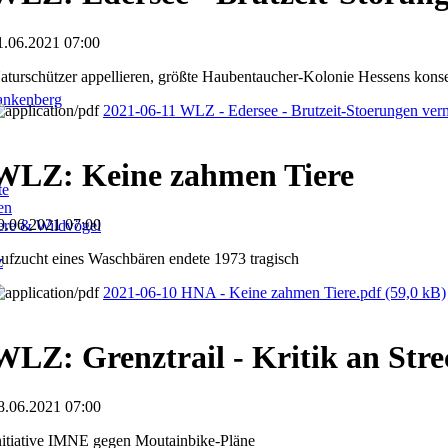
1.06.2021 07:00
aturschützer appellieren, größte Haubentaucher-Kolonie Hessens kons
ankenberg
2021-06-11 WLZ - Edersee - Brutzeit-Stoerungen ver
WLZ: Keine zahmen Tiere
te
en
0.06.2021 07:00
iere & Wildvögel
ufzucht eines Waschbären endete 1973 tragisch
z
2021-06-10 HNA - Keine zahmen Tiere.pdf
(59,0 kB)
WLZ: Grenztrail - Kritik an Stre
8.06.2021 07:00
nitiative IMNE gegen Moutainbike-Pläne