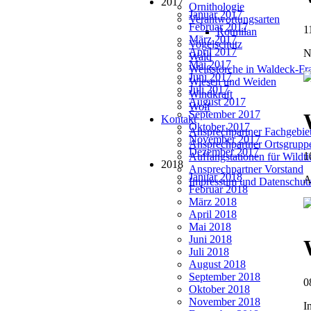
2017
Ornithologie
Januar 2017
Verantwortungsarten
Februar 2017
1
Rotmilan
März 2017
Vogelschutz
April 2017
N
Wald
Mai 2017
Weißstörche in Waldeck-Fr
Juni 2017
Wiesen und Weiden
Juli 2017
Windkraft
August 2017
Wolf
September 2017
Kontakt
Oktober 2017
Ansprechpartner Fachgebie
November 2017
Ansprechpartner Ortsgrupp
Dezember 2017
1
Auffangstationen für Wildt
2018
Ansprechpartner Vorstand
Januar 2018
A
Impressum und Datenschut
Februar 2018
März 2018
April 2018
Mai 2018
Juni 2018
Juli 2018
August 2018
September 2018
0
Oktober 2018
November 2018
I