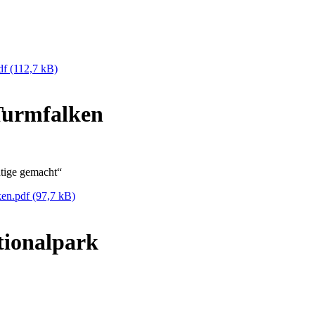
pdf
(112,7 kB)
Turmfalken
htige gemacht“
ken.pdf
(97,7 kB)
ionalpark