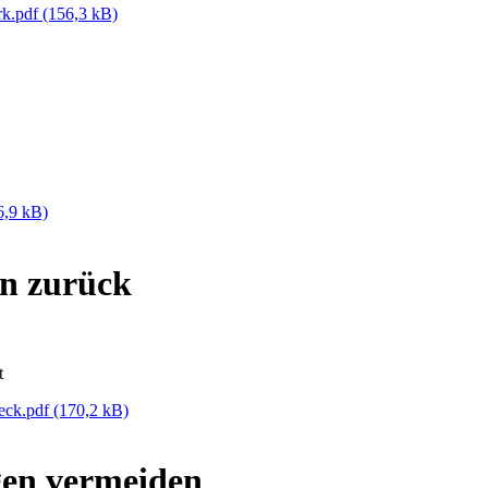
rk.pdf
(156,3 kB)
6,9 kB)
n zurück
t
eck.pdf
(170,2 kB)
gen vermeiden