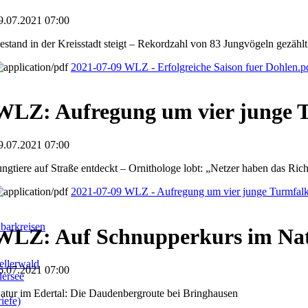
9.07.2021 07:00
estand in der Kreisstadt steigt – Rekordzahl von 83 Jungvögeln gezählt
2021-07-09 WLZ - Erfolgreiche Saison fuer Dohlen.
WLZ: Aufregung um vier junge 
9.07.2021 07:00
ungtiere auf Straße entdeckt – Ornithologe lobt: „Netzer haben das Ric
2021-07-09 WLZ - Aufregung um vier junge Turmfal
barkreisen
WLZ: Auf Schnupperkurs im Nat
llerwald
6.07.2021 07:00
dersee
atur im Edertal: Die Daudenbergroute bei Bringhausen
iefe)