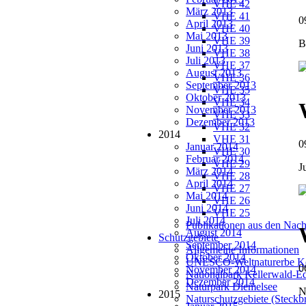
VHE 42
März 2013
VHE 41
0
April 2013
VHE 40
Mai 2013
VHE 39
B
Juni 2013
VHE 38
Juli 2013
VHE 37
August 2013
VHE 36
September 2013
VHE 35
Oktober 2013
VHE 34
November 2013
VHE 33
Dezember 2013
VHE 32
2014
VHE 31
0
Januar 2014
VHE 30
Februar 2014
VHE 29
J
März 2014
VHE 28
April 2014
VHE 27
Mai 2014
VHE 26
Juni 2014
VHE 25
Juli 2014
Publikationen aus den Nach
August 2014
Schutzgebiete
September 2014
Allgemeine Informationen
Oktober 2014
UNESCO-Weltnaturerbe Ke
0
November 2014
Nationalpark Kellerwald-E
Dezember 2014
Naturpark Diemelsee
N
2015
Naturschutzgebiete (Steckbr