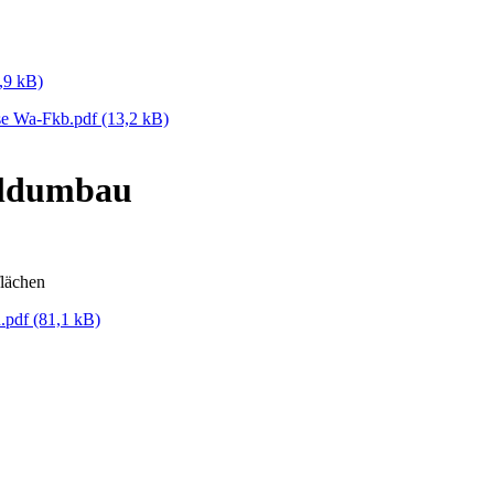
,9 kB)
sse Wa-Fkb.pdf
(13,2 kB)
aldumbau
flächen
u.pdf
(81,1 kB)