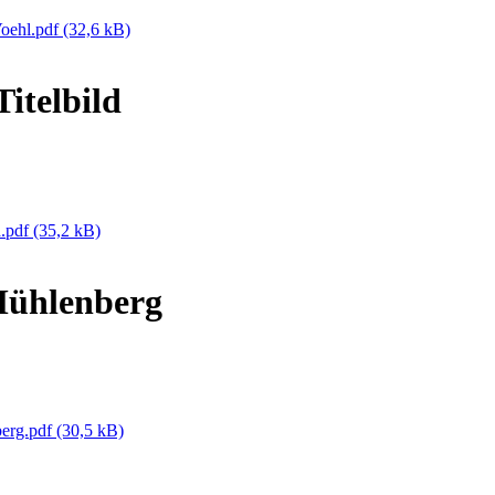
Voehl.pdf
(32,6 kB)
itelbild
d.pdf
(35,2 kB)
Mühlenberg
berg.pdf
(30,5 kB)