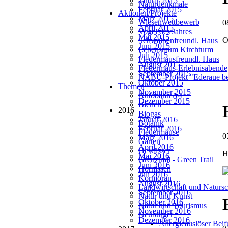
Januar 2015
Naturdenkmale
Februar 2015
Aktionen/Projekte
März 2015
Wiesenwettbewerb
0
April 2015
Vogel des Jahres
Mai 2015
O
Schwalbenfreundl. Haus
Juni 2015
Lebensraum Kirchturm
Juli 2015
Fledermausfreundl. Haus
August 2015
Fledermaus-Erlebnisabende
September 2015
NABU-Projekt "Ederaue be
Oktober 2015
Themen
November 2015
Autobahn A4
Dezember 2015
Bienen
2016
Biogas
Januar 2016
Botanik
Februar 2016
Fledermäuse
0
März 2016
Garten
April 2016
Gewässer
H
Mai 2016
Grenztrail - Green Trail
Juni 2016
Hornissen
Juli 2016
Kormoran
August 2016
Landwirtschaft und Natursc
September 2016
Natur und Kunst
Oktober 2016
Natur und Tourismus
November 2016
Neubürger
Dezember 2016
Allergieauslöser Bei