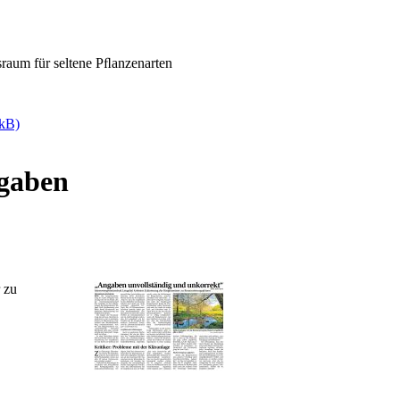
sraum für seltene Pﬂanzenarten
 kB)
gaben
r zu