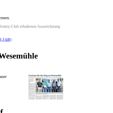
kennen
.
Rotary-Club erhaltenen Auszeichnung
9,3 kB)
 Wesemühle
auer
f