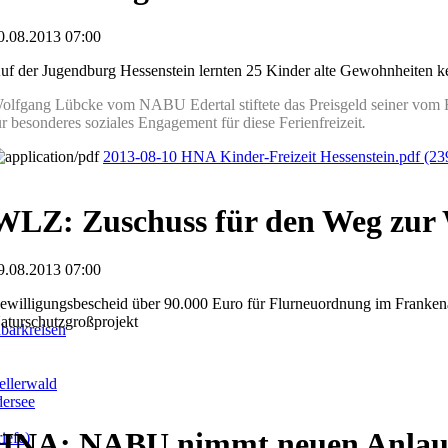
0.08.2013 07:00
uf der Jugendburg Hessenstein lernten 25 Kinder alte Gewohnheiten 
olfgang Lübcke vom NABU Edertal stiftete das Preisgeld seiner vom 
ür besonderes soziales Engagement für diese Ferienfreizeit
.
2013-08-10 HNA Kinder-Freizeit Hessenstein.pdf
(23
WLZ: Zuschuss für den Weg zur
9.08.2013 07:00
ewilligungsbescheid über 90.000 Euro für Flurneuordnung im Franken
aturschutzgroßprojekt
barkreisen
llerwald
dersee
HNA: NABU nimmt neuen Anlau
iefe)