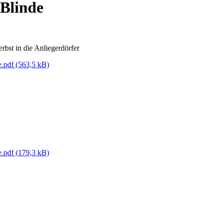
 Blinde
bst in die Anliegerdörfer
e.pdf
(563,5 kB)
e.pdf
(179,3 kB)