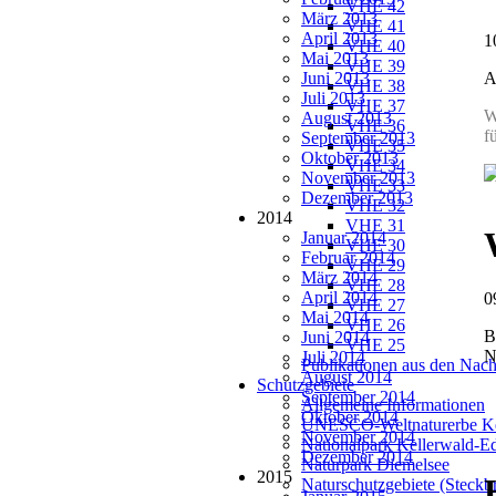
VHE 42
März 2013
VHE 41
April 2013
1
VHE 40
Mai 2013
VHE 39
A
Juni 2013
VHE 38
Juli 2013
VHE 37
W
August 2013
VHE 36
f
September 2013
VHE 35
Oktober 2013
VHE 34
November 2013
VHE 33
Dezember 2013
VHE 32
2014
VHE 31
Januar 2014
VHE 30
Februar 2014
VHE 29
März 2014
VHE 28
April 2014
0
VHE 27
Mai 2014
VHE 26
B
Juni 2014
VHE 25
N
Juli 2014
Publikationen aus den Nach
August 2014
Schutzgebiete
September 2014
Allgemeine Informationen
Oktober 2014
UNESCO-Weltnaturerbe Ke
November 2014
Nationalpark Kellerwald-E
Dezember 2014
Naturpark Diemelsee
2015
Naturschutzgebiete (Steckbr