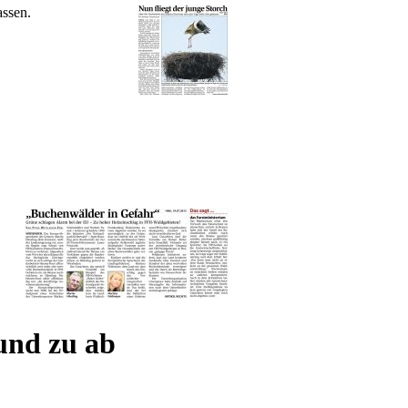
assen.
und zu ab