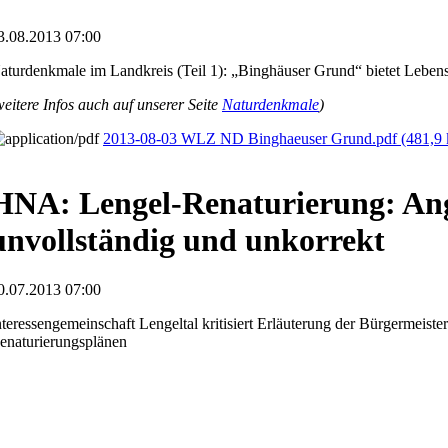
3.08.2013 07:00
aturdenkmale im Landkreis (Teil 1): „Binghäuser Grund“ bietet Leben
weitere Infos auch auf unserer Seite
Naturdenkmale
)
2013-08-03 WLZ ND Binghaeuser Grund.pdf
(481,9
HNA: Lengel-Renaturierung: An
unvollständig und unkorrekt
0.07.2013 07:00
nteressengemeinschaft Lengeltal kritisiert Erläuterung der Bürgermeiste
enaturierungsplänen