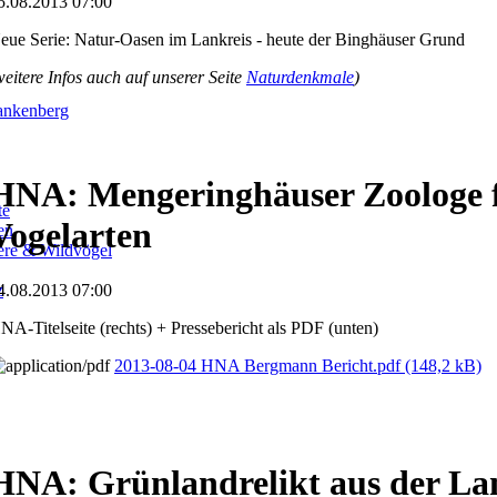
5.08.2013 07:00
eue Serie: Natur-Oasen im Lankreis - heute der Binghäuser Grund
weitere Infos auch auf unserer Seite
Naturdenkmale
)
ankenberg
HNA: Mengeringhäuser Zoologe f
te
Vogelarten
en
iere & Wildvögel
4.08.2013 07:00
z
NA-Titelseite (rechts) + Pressebericht als PDF (unten)
2013-08-04 HNA Bergmann Bericht.pdf
(148,2 kB)
HNA: Grünlandrelikt aus der La