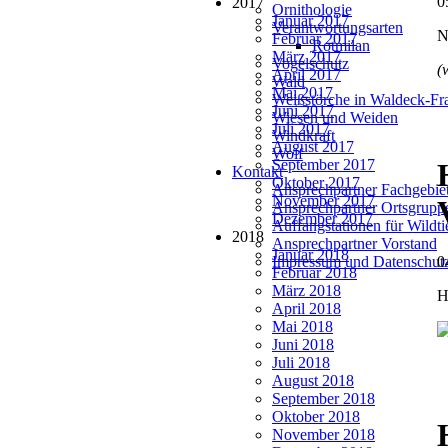
0
2017
Ornithologie
Januar 2017
Verantwortungsarten
N
Februar 2017
Rotmilan
März 2017
Vogelschutz
(
April 2017
Wald
Mai 2017
Weißstörche in Waldeck-Fr
Juni 2017
Wiesen und Weiden
Juli 2017
Windkraft
August 2017
Wolf
September 2017
Kontakt
Oktober 2017
Ansprechpartner Fachgebie
November 2017
Ansprechpartner Ortsgrupp
Dezember 2017
Auffangstationen für Wildt
2018
Ansprechpartner Vorstand
Januar 2018
0
Impressum und Datenschut
Februar 2018
März 2018
H
April 2018
Mai 2018
Juni 2018
Juli 2018
August 2018
September 2018
Oktober 2018
November 2018