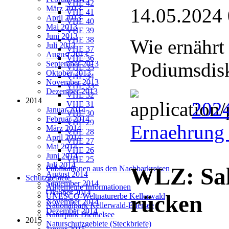
VHE 42
März 2013
14.05.2024
VHE 41
April 2013
VHE 40
Mai 2013
VHE 39
Juni 2013
VHE 38
Wie ernährt
Juli 2013
VHE 37
August 2013
VHE 36
Podiumsdis
September 2013
VHE 35
Oktober 2013
VHE 34
November 2013
VHE 33
Dezember 2013
VHE 32
2014
2024
VHE 31
Januar 2014
VHE 30
Februar 2014
VHE 29
Ernaehrung 
März 2014
VHE 28
April 2014
VHE 27
Mai 2014
VHE 26
Juni 2014
VHE 25
Juli 2014
WLZ: Sal
Publikationen aus den Nachbarkreisen
August 2014
Schutzgebiete
September 2014
Allgemeine Informationen
Oktober 2014
rücken
UNESCO-Weltnaturerbe Kellerwald
November 2014
Nationalpark Kellerwald-Edersee
Dezember 2014
Naturpark Diemelsee
2015
Naturschutzgebiete (Steckbriefe)