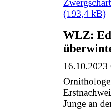
Zwergscharb
(193,4 kB)
WLZ: Ede
überwint
16.10.2023
Ornithologe
Erstnachwei
Junge an de