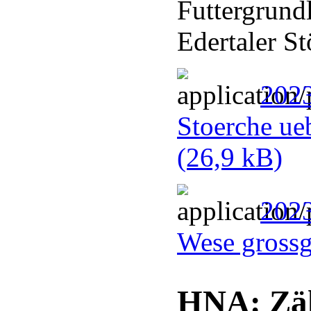
Futtergrundl
Edertaler St
2023
Stoerche ue
(26,9 kB)
2023
Wese gross
HNA: Zäh