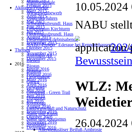
Januar 2015
Naturdenkmale
10.05.2024
Februar 2015
Aktionen/Projekte
März 2015
Wiesenwettbewerb
April 2015
Vogel des Jahres
NABU stellt
Mai 2015
Schwalbenfreundl. Haus
Juni 2015
Lebensraum Kirchturm
Juli 2015
Fledermausfreundl. Haus
August 2015
Fledermaus-Erlebnisabende
September 2015
2024
NABU-Projekt "Ederaue bei Rennertehausen"
Oktober 2015
Themen
November 2015
Autobahn A4
Bewusstsein
Dezember 2015
Bienen
2016
Biogas
Januar 2016
Botanik
Februar 2016
Fledermäuse
März 2016
WLZ: Meh
Garten
April 2016
Gewässer
Mai 2016
Grenztrail - Green Trail
Juni 2016
Weidetier
Hornissen
Juli 2016
Kormoran
August 2016
Landwirtschaft und Naturschutz
September 2016
Natur und Kunst
Oktober 2016
Natur und Tourismus
26.04.2024
November 2016
Neubürger
Dezember 2016
Allergieauslöser Beifuß-Ambrosie