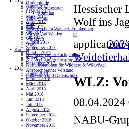
2017
Ornithologie
Hessischer 
Januar 2017
Verantwortungsarten
Februar 2017
Rotmilan
März 2017
Wolf ins Ja
Vogelschutz
April 2017
Wald
Mai 2017
Weißstörche in Waldeck-Frankenberg
Juni 2017
Wiesen und Weiden
Juli 2017
Windkraft
2024
August 2017
Wolf
September 2017
Kontakt
Oktober 2017
Weidetierha
Ansprechpartner Fachgebiete
November 2017
Ansprechpartner Ortsgruppen
Dezember 2017
Auffangstationen für Wildtiere & Wildvögel
2018
Ansprechpartner Vorstand
Januar 2018
Impressum und Datenschutz
WLZ: Vor
Februar 2018
März 2018
April 2018
Mai 2018
08.04.2024
Juni 2018
Juli 2018
August 2018
September 2018
NABU-Gruppe
Oktober 2018
November 2018