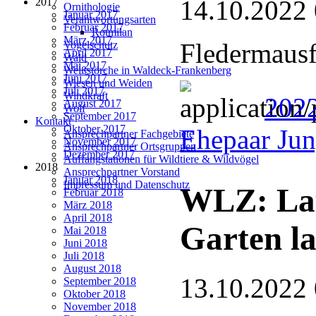
14.10.2022
2017
Ornithologie
Januar 2017
Verantwortungsarten
Februar 2017
Rotmilan
März 2017
Fledermausf
Vogelschutz
April 2017
Wald
Mai 2017
Weißstörche in Waldeck-Frankenberg
Juni 2017
Wiesen und Weiden
Juli 2017
Windkraft
202
August 2017
Wolf
September 2017
Kontakt
Oktober 2017
Ehepaar Ju
Ansprechpartner Fachgebiete
November 2017
Ansprechpartner Ortsgruppen
Dezember 2017
Auffangstationen für Wildtiere & Wildvögel
2018
Ansprechpartner Vorstand
Januar 2018
Impressum und Datenschutz
WLZ: Lau
Februar 2018
März 2018
April 2018
Garten la
Mai 2018
Juni 2018
Juli 2018
August 2018
13.10.2022
September 2018
Oktober 2018
November 2018