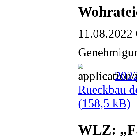
Wohrateic
11.08.2022 
Genehmigun
202
Rueckbau de
(158,5 kB)
WLZ: „Fa