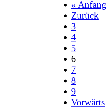
« Anfang
Zurück
3
4
5
6
7
8
9
Vorwärts