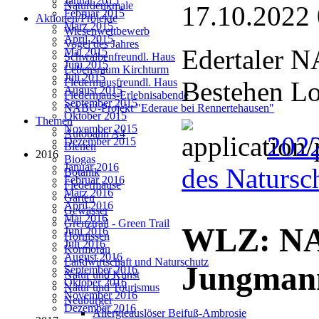
Januar 2015
Naturdenkmale
17.10.2022
Februar 2015
Aktionen/Projekte
März 2015
Wiesenwettbewerb
April 2015
Vogel des Jahres
Edertaler N
Mai 2015
Schwalbenfreundl. Haus
Juni 2015
Lebensraum Kirchturm
Juli 2015
Bestehen Lo
Fledermausfreundl. Haus
August 2015
Fledermaus-Erlebnisabende
September 2015
NABU-Projekt "Ederaue bei Rennertehausen"
Oktober 2015
Themen
November 2015
Autobahn A4
2022
Dezember 2015
Bienen
2016
Biogas
Januar 2016
des Natursc
Botanik
Februar 2016
Fledermäuse
März 2016
Garten
April 2016
Gewässer
Mai 2016
Grenztrail - Green Trail
WLZ: NA
Juni 2016
Hornissen
Juli 2016
Kormoran
August 2016
Landwirtschaft und Naturschutz
Jungman
September 2016
Natur und Kunst
Oktober 2016
Natur und Tourismus
November 2016
Neubürger
Dezember 2016
Allergieauslöser Beifuß-Ambrosie