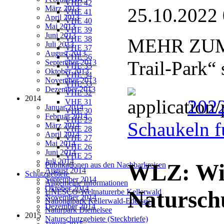
VHE 42
März 2013
25.10.2022
VHE 41
April 2013
VHE 40
Mai 2013
VHE 39
Juni 2013
VHE 38
MEHR ZUM 
Juli 2013
VHE 37
August 2013
VHE 36
Trail-Park“
September 2013
VHE 35
Oktober 2013
VHE 34
November 2013
VHE 33
Dezember 2013
VHE 32
2014
2022
VHE 31
Januar 2014
VHE 30
Februar 2014
VHE 29
Schaukeln f
März 2014
VHE 28
April 2014
VHE 27
Mai 2014
VHE 26
Juni 2014
VHE 25
Juli 2014
WLZ: Wis
Publikationen aus den Nachbarkreisen
August 2014
Schutzgebiete
September 2014
Allgemeine Informationen
Oktober 2014
Natursch
UNESCO-Weltnaturerbe Kellerwald
November 2014
Nationalpark Kellerwald-Edersee
Dezember 2014
Naturpark Diemelsee
2015
Naturschutzgebiete (Steckbriefe)