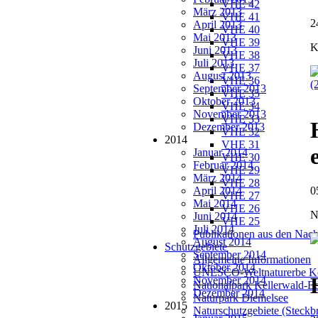
VHE 42
März 2013
VHE 41
2
April 2013
VHE 40
Mai 2013
VHE 39
K
Juni 2013
VHE 38
Juli 2013
VHE 37
August 2013
VHE 36
(
September 2013
VHE 35
Oktober 2013
VHE 34
November 2013
VHE 33
Dezember 2013
VHE 32
2014
VHE 31
Januar 2014
VHE 30
Februar 2014
VHE 29
März 2014
VHE 28
April 2014
0
VHE 27
Mai 2014
VHE 26
N
Juni 2014
VHE 25
Juli 2014
Publikationen aus den Nach
August 2014
Schutzgebiete
September 2014
Allgemeine Informationen
Oktober 2014
UNESCO-Weltnaturerbe Ke
November 2014
Nationalpark Kellerwald-E
Dezember 2014
Naturpark Diemelsee
2015
Naturschutzgebiete (Steckbr