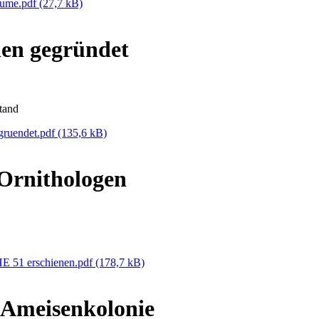
aeume.pdf
(27,7 kB)
n gegründet
tand
ruendet.pdf
(135,6 kB)
Ornithologen
HE 51 erschienen.pdf
(178,7 kB)
Ameisenkolonie