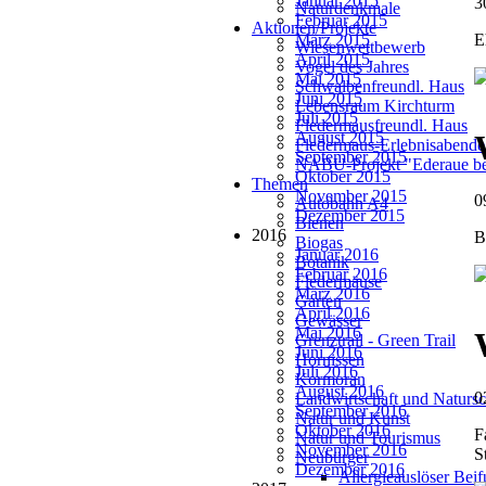
Januar 2015
3
Naturdenkmale
Februar 2015
Aktionen/Projekte
März 2015
E
Wiesenwettbewerb
April 2015
Vogel des Jahres
Mai 2015
Schwalbenfreundl. Haus
Juni 2015
Lebensraum Kirchturm
Juli 2015
Fledermausfreundl. Haus
August 2015
Fledermaus-Erlebnisabende
September 2015
NABU-Projekt "Ederaue be
Oktober 2015
Themen
November 2015
0
Autobahn A4
Dezember 2015
Bienen
2016
B
Biogas
Januar 2016
Botanik
Februar 2016
Fledermäuse
März 2016
Garten
April 2016
Gewässer
Mai 2016
Grenztrail - Green Trail
Juni 2016
Hornissen
Juli 2016
Kormoran
August 2016
0
Landwirtschaft und Natursc
September 2016
Natur und Kunst
Oktober 2016
F
Natur und Tourismus
November 2016
S
Neubürger
Dezember 2016
Allergieauslöser Bei