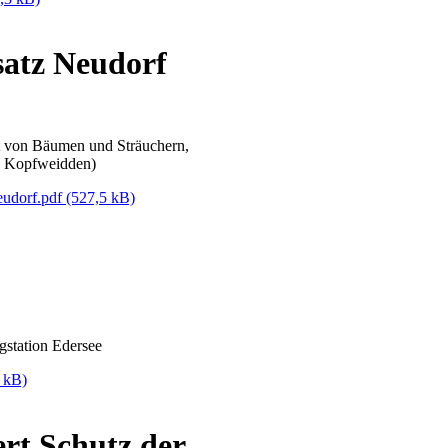
atz Neudorf
t von Bäumen und Sträuchern,
n Kopfweidden)
eudorf.pdf
(527,5 kB)
station Edersee
 kB)
rt Schutz der