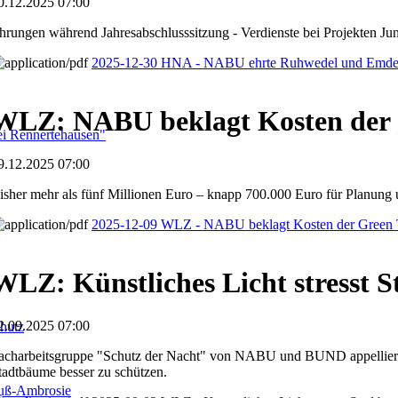
0.12.2025 07:00
hrungen während Jahresabschlusssitzung - Verdienste bei Projekten J
2025-12-30 HNA - NABU ehrte Ruhwedel und Emde
WLZ: NABU beklagt Kosten der 
i Rennertehausen"
9.12.2025 07:00
isher mehr als fünf Millionen Euro – knapp 700.000 Euro für Planung 
2025-12-09 WLZ - NABU beklagt Kosten der Green T
WLZ: Künstliches Licht stresst 
2.09.2025 07:00
hutz
acharbeitsgruppe "Schutz der Nacht" von NABU und BUND appellie
tadtbäume besser zu schützen.
fuß-Ambrosie