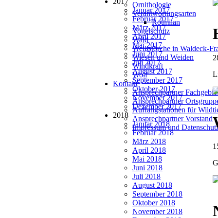
2017
Ornithologie
Januar 2017
Verantwortungsarten
Februar 2017
Rotmilan
März 2017
Vogelschutz
April 2017
Wald
Mai 2017
Weißstörche in Waldeck-Fr
Juni 2017
Wiesen und Weiden
2
Juli 2017
Windkraft
August 2017
L
Wolf
September 2017
Kontakt
Oktober 2017
Ansprechpartner Fachgebie
November 2017
Ansprechpartner Ortsgrupp
Dezember 2017
Auffangstationen für Wildt
2018
Ansprechpartner Vorstand
Januar 2018
Impressum und Datenschut
Februar 2018
März 2018
1
April 2018
Mai 2018
G
Juni 2018
Juli 2018
August 2018
September 2018
Oktober 2018
November 2018