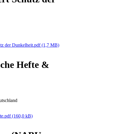
tz der Dunkelheit.pdf
(1,7 MB)
iche Hefte &
utschland
te.pdf
(160,0 kB)