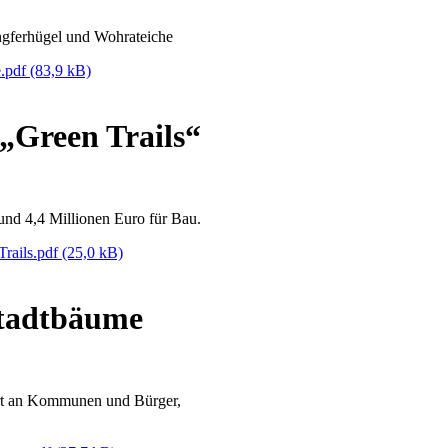
ungferhügel und Wohrateiche
.pdf
(83,9 kB)
„Green Trails“
und 4,4 Millionen Euro für Bau.
rails.pdf
(25,0 kB)
Stadtbäume
rt an Kommunen und Bürger,