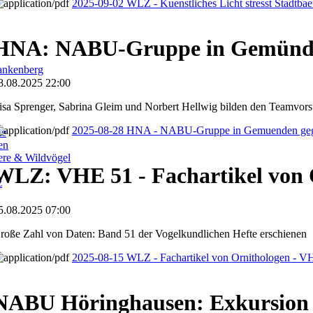
2025-09-02 WLZ - Kuenstliches Licht stresst Stadtb
HNA: NABU-Gruppe in Gemünde
ankenberg
8.08.2025 22:00
isa Sprenger, Sabrina Gleim und Norbert Hellwig bilden den Teamvors
2025-08-28 HNA - NABU-Gruppe in Gemuenden geg
te
en
iere & Wildvögel
WLZ: VHE 51 - Fachartikel von 
z
5.08.2025 07:00
roße Zahl von Daten: Band 51 der Vogelkundlichen Hefte erschienen
2025-08-15 WLZ - Fachartikel von Ornithologen - V
NABU Höringhausen: Exkursion 