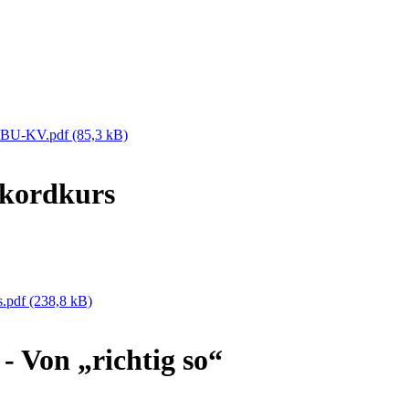
NABU-KV.pdf
(85,3 kB)
ekordkurs
s.pdf
(238,8 kB)
Von „richtig so“