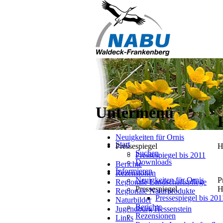
Untermenü
Neuigkeiten für Ornis
Start
Pressespiegel
H
Suchen
Pressespiegel bis 2011
Downloads
Berichte
Informieren
Rezensionen
P
Neuigkeiten für Ornis
Regionale Landschaftspflege
H
Pressespiegel
Regionale Naturprodukte
Pressespiegel bis 201
Naturbilder
Berichte
Jugendburg Hessenstein
Rezensionen
Links