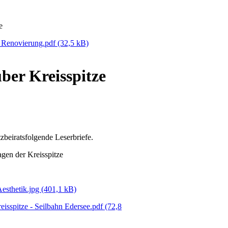
e
e Renovierung.pdf
(32,5 kB)
ber Kreisspitze
beiratsfolgende Leserbriefe.
gen der Kreisspitze
esthetik.jpg
(401,1 kB)
isspitze - Seilbahn Edersee.pdf
(72,8