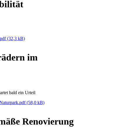
ilität
.pdf
(32,3 kB)
rädern im
et bald ein Urteil
 Naturpark.pdf
(58,0 kB)
emäße Renovierung