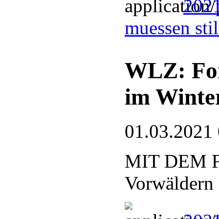
202
muessen sti
WLZ: For
im Winte
01.03.2021
MIT DEM 
Vorwäldern 