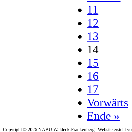
11
12
13
14
15
16
17
Vorwärts
Ende »
Copyright © 2026 NABU Waldeck-Frankenberg | Website erstellt v