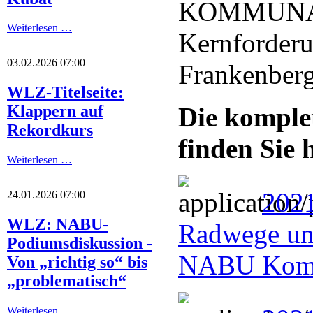
KOMMUNA
Weiterlesen …
Kernforder
03.02.2026 07:00
Frankenberg
WLZ-Titelseite:
Die komple
Klappern auf
Rekordkurs
finden Sie h
Weiterlesen …
2021
24.01.2026 07:00
WLZ: NABU-
Radwege un
Podiumsdiskussion -
NABU Komm
Von „richtig so“ bis
„problematisch“
Weiterlesen …