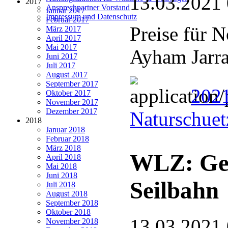
13.03.2021
2017
Ansprechpartner Vorstand
Januar 2017
Impressum und Datenschutz
Februar 2017
Preise für 
März 2017
April 2017
Mai 2017
Ayham Jarr
Juni 2017
Juli 2017
August 2017
September 2017
2021
Oktober 2017
November 2017
Dezember 2017
Naturschuet
2018
Januar 2018
Februar 2018
März 2018
WLZ: Geg
April 2018
Mai 2018
Juni 2018
Seilbahn
Juli 2018
August 2018
September 2018
Oktober 2018
13.03.2021
November 2018