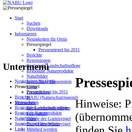
Start
Suchen
Downloads
Informieren
Neuigkeiten für Ornis
Pressespiegel
Pressespiegel bis 2011
Berichte
Rezensionen
Untermenü
Regionale Landschaftspflege
Regionale Naturprodukte
Naturbilder
Pressespi
Neuigkeiten für Ornis
Jugendburg Hessenstein
Pressespiegel
Links
Pressespiegel bis 2011
Persönliches
Berichte
NAJU (Naturschutzjugend)
Hinweise: P
Rezensionen
Mitmachen
Regionale Landschaftspflege
Beobachtungen melden
Regionale Naturprodukte
(übernommen
Fotogalerie
Naturbilder
Stunde der Gartenvögel
Jugendburg Hessenstein
Stunde der Wintervögel
finden Sie
h
Links
Mitglied werden