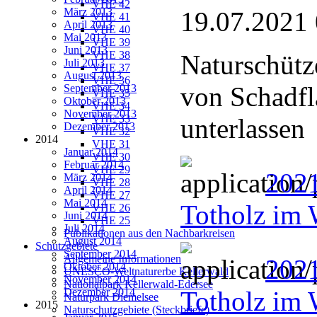
VHE 42
März 2013
19.07.2021
VHE 41
April 2013
VHE 40
Mai 2013
VHE 39
Juni 2013
VHE 38
Naturschütz
Juli 2013
VHE 37
August 2013
VHE 36
von Schadfl
September 2013
VHE 35
Oktober 2013
VHE 34
November 2013
VHE 33
unterlassen
Dezember 2013
VHE 32
2014
VHE 31
Januar 2014
VHE 30
Februar 2014
VHE 29
202
März 2014
VHE 28
April 2014
VHE 27
Mai 2014
Totholz im 
VHE 26
Juni 2014
VHE 25
Juli 2014
Publikationen aus den Nachbarkreisen
August 2014
Schutzgebiete
September 2014
Allgemeine Informationen
202
Oktober 2014
UNESCO-Weltnaturerbe Kellerwald
November 2014
Nationalpark Kellerwald-Edersee
Dezember 2014
Totholz im 
Naturpark Diemelsee
2015
Naturschutzgebiete (Steckbriefe)