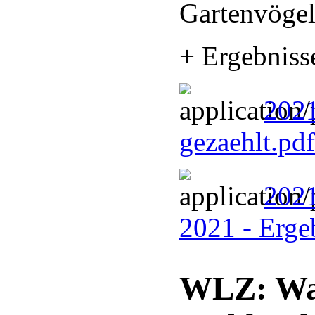
Gartenvöge
+ Ergebniss
202
gezaehlt.pd
2021
2021 - Erg
WLZ: Wal