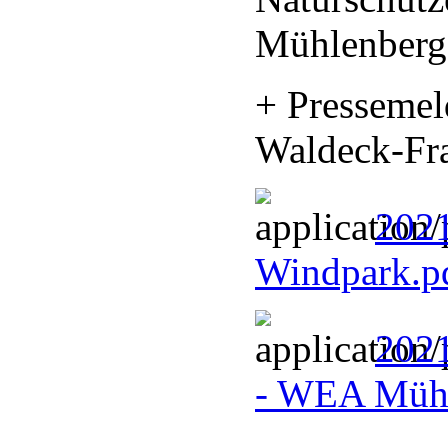
Mühlenberg
+ Presseme
Waldeck-Fr
202
Windpark.p
202
- WEA Müh