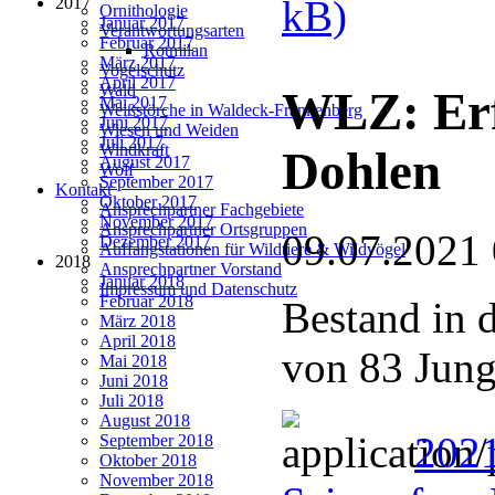
kB)
2017
Ornithologie
Januar 2017
Verantwortungsarten
Februar 2017
Rotmilan
März 2017
Vogelschutz
April 2017
Wald
WLZ: Erf
Mai 2017
Weißstörche in Waldeck-Frankenberg
Juni 2017
Wiesen und Weiden
Juli 2017
Windkraft
Dohlen
August 2017
Wolf
September 2017
Kontakt
Oktober 2017
Ansprechpartner Fachgebiete
November 2017
Ansprechpartner Ortsgruppen
09.07.2021
Dezember 2017
Auffangstationen für Wildtiere & Wildvögel
2018
Ansprechpartner Vorstand
Januar 2018
Impressum und Datenschutz
Februar 2018
Bestand in d
März 2018
April 2018
von 83 Jung
Mai 2018
Juni 2018
Juli 2018
August 2018
2021
September 2018
Oktober 2018
November 2018