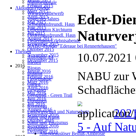
Januar 2015
Naturdenkmale
Februar 2015
Aktionen/Projekte
März 2015
Wiesenwettbewerb
Eder-Die
April 2015
Vogel des Jahres
Mai 2015
Schwalbenfreundl. Haus
Juni 2015
Lebensraum Kirchturm
Naturver
Juli 2015
Fledermausfreundl. Haus
August 2015
Fledermaus-Erlebnisabende
September 2015
NABU-Projekt "Ederaue bei Rennertehausen"
Oktober 2015
Themen
10.07.2021
November 2015
Autobahn A4
Dezember 2015
Bienen
2016
Biogas
Januar 2016
NABU zur W
Botanik
Februar 2016
Fledermäuse
März 2016
Garten
Schadfläch
April 2016
Gewässer
Mai 2016
Grenztrail - Green Trail
Juni 2016
Hornissen
Juli 2016
Kormoran
2021
August 2016
Landwirtschaft und Naturschutz
September 2016
Natur und Kunst
Oktober 2016
Natur und Tourismus
5 - Auf Nat
November 2016
Neubürger
Dezember 2016
Allergieauslöser Beifuß-Ambrosie