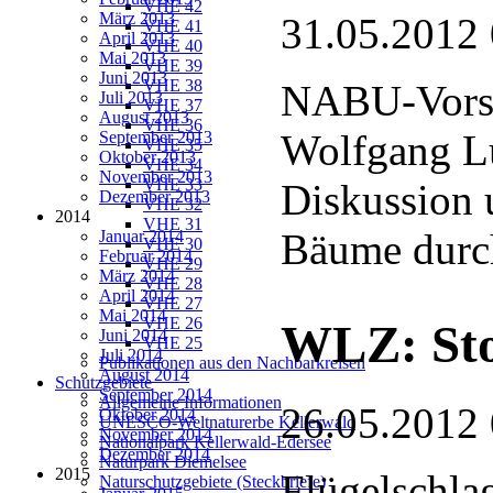
VHE 42
März 2013
31.05.2012
VHE 41
April 2013
VHE 40
Mai 2013
VHE 39
Juni 2013
VHE 38
NABU-Vorsi
Juli 2013
VHE 37
August 2013
VHE 36
Wolfgang L
September 2013
VHE 35
Oktober 2013
VHE 34
November 2013
VHE 33
Diskussion 
Dezember 2013
VHE 32
2014
VHE 31
Bäume durch
Januar 2014
VHE 30
Februar 2014
VHE 29
März 2014
VHE 28
April 2014
VHE 27
Mai 2014
VHE 26
WLZ: Sto
Juni 2014
VHE 25
Juli 2014
Publikationen aus den Nachbarkreisen
August 2014
Schutzgebiete
September 2014
Allgemeine Informationen
26.05.2012
Oktober 2014
UNESCO-Weltnaturerbe Kellerwald
November 2014
Nationalpark Kellerwald-Edersee
Dezember 2014
Naturpark Diemelsee
2015
Flügelschla
Naturschutzgebiete (Steckbriefe)