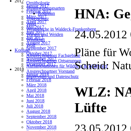
2017
Ornithologie
Januar 2017
Verantwortungsarten
HNA: Gege
Februar 2017
Rotmilan
März 2017
Vogelschutz
April 2017
Wald
Mai 2017
Weißstörche in Waldeck-Frankenberg
24.05.2012
Juni 2017
Wiesen und Weiden
Juli 2017
Windkraft
August 2017
Wolf
September 2017
Pläne für W
Kontakt
Oktober 2017
Ansprechpartner Fachgebiete
November 2017
Ansprechpartner Ortsgruppen
Scheid: Nat
Dezember 2017
Auffangstationen für Wildtiere & Wildvögel
2018
Ansprechpartner Vorstand
Januar 2018
Impressum und Datenschutz
Februar 2018
März 2018
WLZ: NAB
April 2018
Mai 2018
Juni 2018
Lüfte
Juli 2018
August 2018
September 2018
Oktober 2018
23.05.2012
November 2018