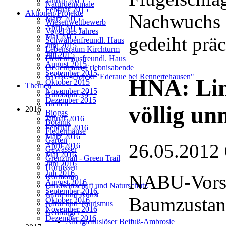
Januar 2015
Naturdenkmale
Februar 2015
Aktionen/Projekte
Nachwuchs d
März 2015
Wiesenwettbewerb
April 2015
Vogel des Jahres
Mai 2015
gedeiht präc
Schwalbenfreundl. Haus
Juni 2015
Lebensraum Kirchturm
Juli 2015
Fledermausfreundl. Haus
August 2015
Fledermaus-Erlebnisabende
September 2015
NABU-Projekt "Ederaue bei Rennertehausen"
HNA: Lin
Oktober 2015
Themen
November 2015
Autobahn A4
Dezember 2015
Bienen
völlig un
2016
Biogas
Januar 2016
Botanik
Februar 2016
Fledermäuse
März 2016
Garten
26.05.2012
April 2016
Gewässer
Mai 2016
Grenztrail - Green Trail
Juni 2016
Hornissen
Juli 2016
NABU-Vorst
Kormoran
August 2016
Landwirtschaft und Naturschutz
September 2016
Natur und Kunst
Baumzusta
Oktober 2016
Natur und Tourismus
November 2016
Neubürger
Dezember 2016
Allergieauslöser Beifuß-Ambrosie