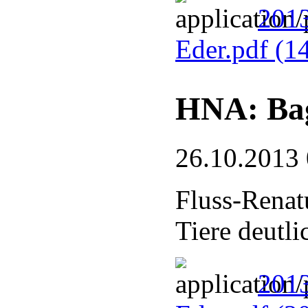
201
Eder.pdf
(1
HNA: Bag
26.10.2013
Fluss-Renat
Tiere deutli
201