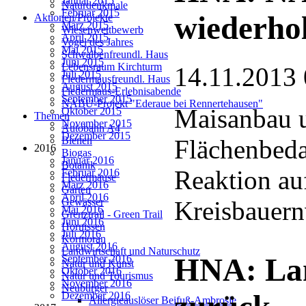
Januar 2015
Naturdenkmale
Februar 2015
wiederho
Aktionen/Projekte
März 2015
Wiesenwettbewerb
April 2015
Vogel des Jahres
Mai 2015
Schwalbenfreundl. Haus
Juni 2015
Lebensraum Kirchturm
14.11.2013 
Juli 2015
Fledermausfreundl. Haus
August 2015
Fledermaus-Erlebnisabende
September 2015
NABU-Projekt "Ederaue bei Rennertehausen"
Maisanbau 
Oktober 2015
Themen
November 2015
Autobahn A4
Dezember 2015
Flächenbeda
Bienen
2016
Biogas
Januar 2016
Botanik
Reaktion au
Februar 2016
Fledermäuse
März 2016
Garten
April 2016
Kreisbauern
Gewässer
Mai 2016
Grenztrail - Green Trail
Juni 2016
Hornissen
Juli 2016
Kormoran
August 2016
Landwirtschaft und Naturschutz
HNA: Lan
September 2016
Natur und Kunst
Oktober 2016
Natur und Tourismus
November 2016
Neubürger
Dezember 2016
Allergieauslöser Beifuß-Ambrosie