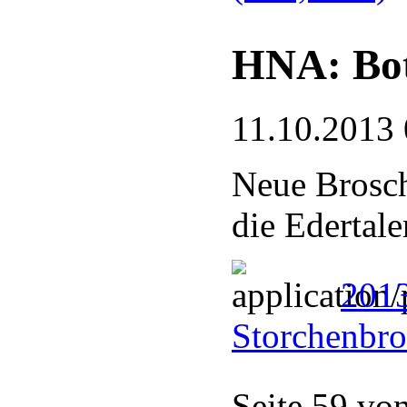
HNA: Bot
11.10.2013 
Neue Brosch
die Edertale
201
Storchenbro
Seite 59 vo