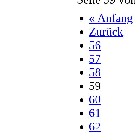
« Anfang
Zurück
56
57
58
59
60
61
62