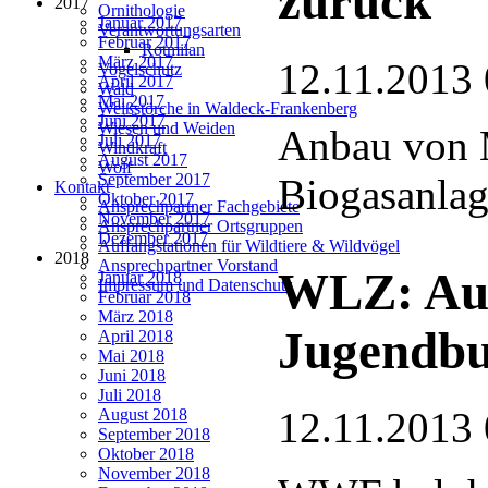
zurück
2017
Ornithologie
Januar 2017
Verantwortungsarten
Februar 2017
Rotmilan
März 2017
12.11.2013 
Vogelschutz
April 2017
Wald
Mai 2017
Weißstörche in Waldeck-Frankenberg
Juni 2017
Wiesen und Weiden
Anbau von M
Juli 2017
Windkraft
August 2017
Wolf
September 2017
Biogasanla
Kontakt
Oktober 2017
Ansprechpartner Fachgebiete
November 2017
Ansprechpartner Ortsgruppen
Dezember 2017
Auffangstationen für Wildtiere & Wildvögel
2018
Ansprechpartner Vorstand
WLZ: Aus
Januar 2018
Impressum und Datenschutz
Februar 2018
März 2018
Jugendbu
April 2018
Mai 2018
Juni 2018
Juli 2018
12.11.2013 
August 2018
September 2018
Oktober 2018
November 2018