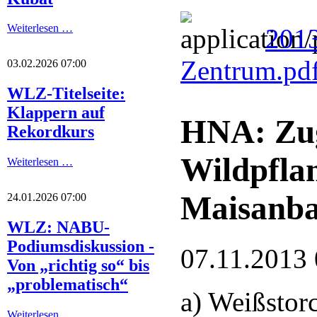
Weiterlesen …
201
Zentrum.pd
03.02.2026 07:00
WLZ-Titelseite:
Klappern auf
HNA: Zug
Rekordkurs
Wildpflan
Weiterlesen …
Maisanb
24.01.2026 07:00
WLZ: NABU-
Podiumsdiskussion -
07.11.2013 
Von „richtig so“ bis
„problematisch“
a) Weißstor
Weiterlesen …