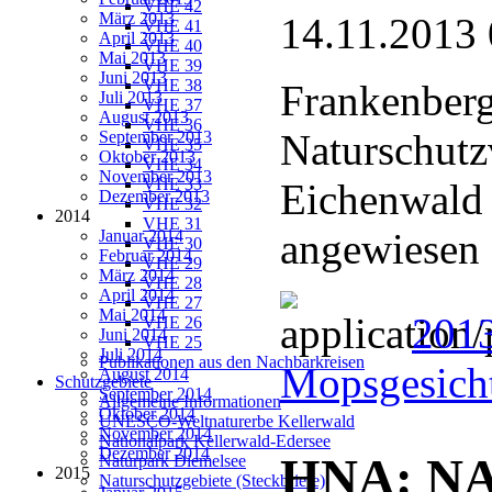
VHE 42
März 2013
14.11.2013 
VHE 41
April 2013
VHE 40
Mai 2013
VHE 39
Juni 2013
VHE 38
Frankenberg
Juli 2013
VHE 37
August 2013
VHE 36
Naturschutz
September 2013
VHE 35
Oktober 2013
VHE 34
November 2013
VHE 33
Eichenwald 
Dezember 2013
VHE 32
2014
VHE 31
angewiesen
Januar 2014
VHE 30
Februar 2014
VHE 29
März 2014
VHE 28
April 2014
VHE 27
Mai 2014
201
VHE 26
Juni 2014
VHE 25
Juli 2014
Publikationen aus den Nachbarkreisen
Mopsgesich
August 2014
Schutzgebiete
September 2014
Allgemeine Informationen
Oktober 2014
UNESCO-Weltnaturerbe Kellerwald
November 2014
Nationalpark Kellerwald-Edersee
Dezember 2014
HNA: NAB
Naturpark Diemelsee
2015
Naturschutzgebiete (Steckbriefe)