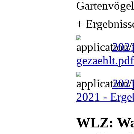
Gartenvöge
+ Ergebniss
202
gezaehlt.pd
2021
2021 - Erg
WLZ: Wal