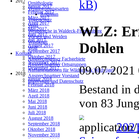
kB)
2017
Ornithologie
Januar 2017
Verantwortungsarten
Februar 2017
Rotmilan
März 2017
Vogelschutz
April 2017
Wald
WLZ: Erf
Mai 2017
Weißstörche in Waldeck-Frankenberg
Juni 2017
Wiesen und Weiden
Juli 2017
Windkraft
Dohlen
August 2017
Wolf
September 2017
Kontakt
Oktober 2017
Ansprechpartner Fachgebiete
November 2017
Ansprechpartner Ortsgruppen
09.07.2021
Dezember 2017
Auffangstationen für Wildtiere & Wildvögel
2018
Ansprechpartner Vorstand
Januar 2018
Impressum und Datenschutz
Februar 2018
Bestand in d
März 2018
April 2018
von 83 Jung
Mai 2018
Juni 2018
Juli 2018
August 2018
2021
September 2018
Oktober 2018
November 2018