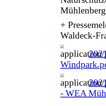
Mühlenberg
+ Presseme
Waldeck-Fr
202
Windpark.p
202
- WEA Müh