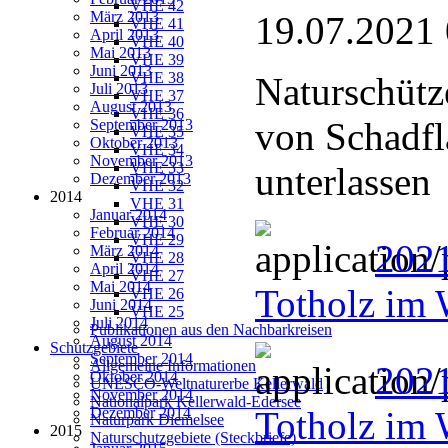
VHE 42
März 2013
19.07.2021
VHE 41
April 2013
VHE 40
Mai 2013
VHE 39
Juni 2013
VHE 38
Naturschütz
Juli 2013
VHE 37
August 2013
VHE 36
von Schadfl
September 2013
VHE 35
Oktober 2013
VHE 34
November 2013
VHE 33
unterlassen
Dezember 2013
VHE 32
2014
VHE 31
Januar 2014
VHE 30
Februar 2014
VHE 29
202
März 2014
VHE 28
April 2014
VHE 27
Mai 2014
Totholz im 
VHE 26
Juni 2014
VHE 25
Juli 2014
Publikationen aus den Nachbarkreisen
August 2014
Schutzgebiete
September 2014
Allgemeine Informationen
202
Oktober 2014
UNESCO-Weltnaturerbe Kellerwald
November 2014
Nationalpark Kellerwald-Edersee
Dezember 2014
Totholz im 
Naturpark Diemelsee
2015
Naturschutzgebiete (Steckbriefe)