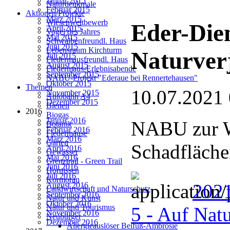
Januar 2015
Naturdenkmale
Februar 2015
Aktionen/Projekte
März 2015
Wiesenwettbewerb
Eder-Die
April 2015
Vogel des Jahres
Mai 2015
Schwalbenfreundl. Haus
Juni 2015
Lebensraum Kirchturm
Naturver
Juli 2015
Fledermausfreundl. Haus
August 2015
Fledermaus-Erlebnisabende
September 2015
NABU-Projekt "Ederaue bei Rennertehausen"
Oktober 2015
Themen
10.07.2021
November 2015
Autobahn A4
Dezember 2015
Bienen
2016
Biogas
Januar 2016
NABU zur W
Botanik
Februar 2016
Fledermäuse
März 2016
Garten
Schadfläch
April 2016
Gewässer
Mai 2016
Grenztrail - Green Trail
Juni 2016
Hornissen
Juli 2016
Kormoran
2021
August 2016
Landwirtschaft und Naturschutz
September 2016
Natur und Kunst
Oktober 2016
Natur und Tourismus
5 - Auf Nat
November 2016
Neubürger
Dezember 2016
Allergieauslöser Beifuß-Ambrosie