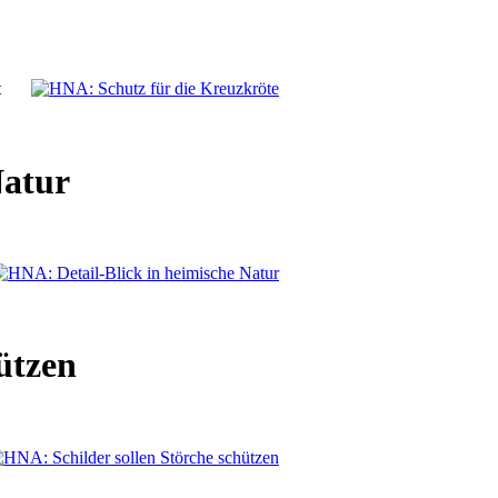
t
Natur
ützen