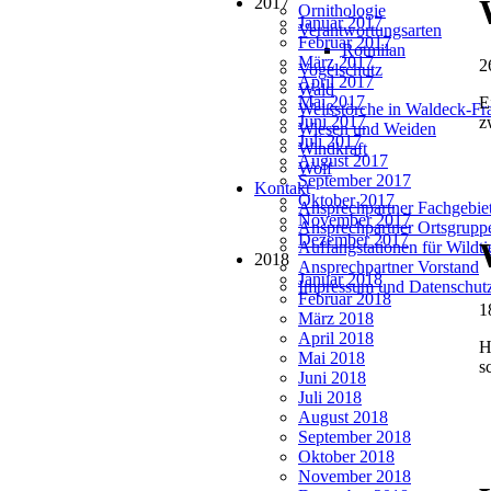
2017
Ornithologie
Januar 2017
Verantwortungsarten
Februar 2017
Rotmilan
März 2017
2
Vogelschutz
April 2017
Wald
Mai 2017
E
Weißstörche in Waldeck-Fr
Juni 2017
z
Wiesen und Weiden
Juli 2017
Windkraft
August 2017
Wolf
September 2017
Kontakt
Oktober 2017
Ansprechpartner Fachgebie
November 2017
Ansprechpartner Ortsgrupp
Dezember 2017
Auffangstationen für Wildt
2018
Ansprechpartner Vorstand
Januar 2018
Impressum und Datenschut
Februar 2018
1
März 2018
April 2018
H
Mai 2018
s
Juni 2018
Juli 2018
August 2018
September 2018
Oktober 2018
November 2018