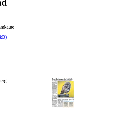
nd
mmkaute
 kB)
berg