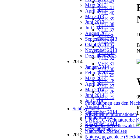
VHE 42
März 2013
VHE 41
April 2013
VHE 40
Mai 2013
VHE 39
Juni 2013
VHE 38
Juli 2013
VHE 37
August 2013
1
VHE 36
September 2013
VHE 35
Oktober 2013
B
VHE 34
November 2013
N
VHE 33
Dezember 2013
VHE 32
2014
VHE 31
Januar 2014
VHE 30
Februar 2014
VHE 29
März 2014
VHE 28
April 2014
VHE 27
Mai 2014
VHE 26
Juni 2014
0
VHE 25
Juli 2014
Publikationen aus den Nach
August 2014
I
Schutzgebiete
September 2014
L
Allgemeine Informationen
Oktober 2014
UNESCO-Weltnaturerbe Ke
November 2014
Nationalpark Kellerwald-E
Dezember 2014
Naturpark Diemelsee
2015
Naturschutzgebiete (Steckbr