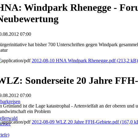
HNA: Windpark Rhenegge - Foru
Neubewertung
0.08.2012 07:00
ürgerinitiative hat bisher 700 Unterschriften gegen Windpark gesamm
atur
2012-08-10 HNA Windpark Rhenegge.pdf
(213,2 kB)
WLZ: Sonderseite 20 Jahre FFH-
9.08.2012 07:00
barkreisen
m Grünland ist die Lage katastrophal - Artenvielfalt an der oberen und u
andwirtschaft ein Problem
llerwald
2012-08-09 WLZ 20 Jahre FFH-Gebiete.pdf
(167,0 k
dersee
iefe)