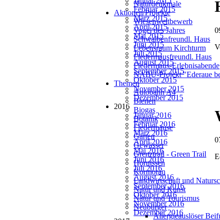
Januar 2015
Naturdenkmale
Februar 2015
Aktionen/Projekte
März 2015
Wiesenwettbewerb
April 2015
Vogel des Jahres
0
Mai 2015
Schwalbenfreundl. Haus
Juni 2015
V
Lebensraum Kirchturm
Juli 2015
Fledermausfreundl. Haus
August 2015
Fledermaus-Erlebnisabende
September 2015
NABU-Projekt "Ederaue be
Oktober 2015
Themen
November 2015
Autobahn A4
Dezember 2015
Bienen
2016
Biogas
Januar 2016
Botanik
Februar 2016
Fledermäuse
März 2016
Garten
0
April 2016
Gewässer
Mai 2016
Grenztrail - Green Trail
E
Juni 2016
Hornissen
Juli 2016
Kormoran
August 2016
Landwirtschaft und Natursc
September 2016
Natur und Kunst
Oktober 2016
Natur und Tourismus
November 2016
Neubürger
Dezember 2016
Allergieauslöser Bei