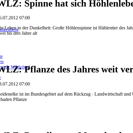
WLZ: Spinne hat sich Höhlenleb
6.07.2012 07:00
in Leben in der Dunkelheit: Große Höhlenspinne ist Hählentier des Jahr
ankenberg
wei bis drei Jahre alt
te
en
WLZ: Pflanze des Jahres weit ver
iere & Wildvögel
z
8.07.2012 07:00
eidenelke ist im Bundesgebiet auf dem Rückzug · Landwirtschaft und
chaden Pflanze