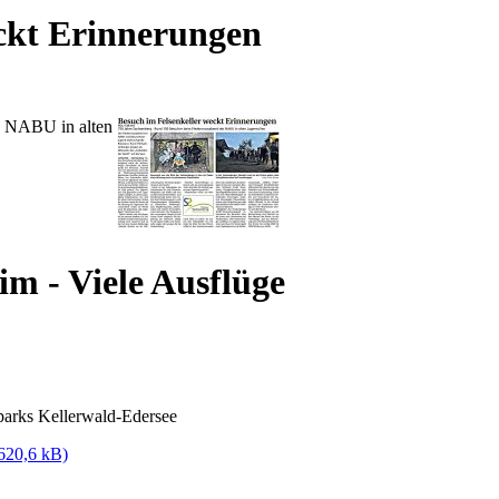
ckt Erinnerungen
s NABU in alten
m - Viele Ausflüge
parks Kellerwald-Edersee
620,6 kB)