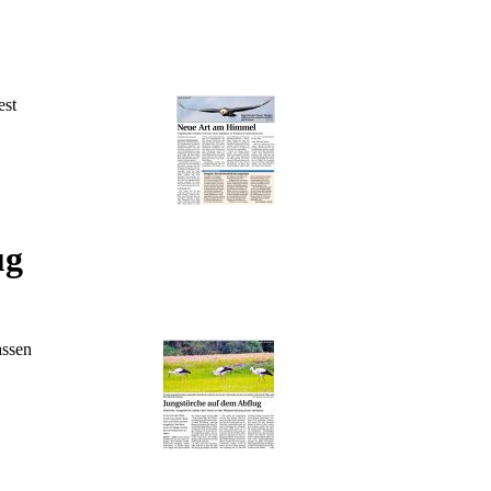
est
ug
assen