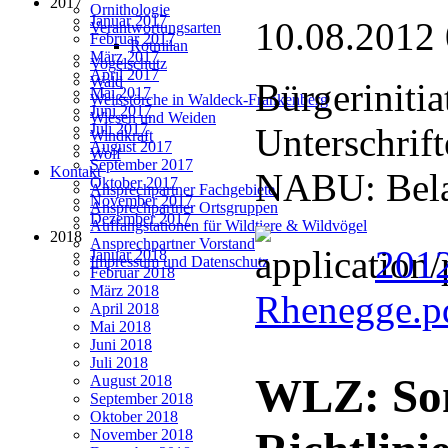
2017
Ornithologie
Januar 2017
10.08.2012
Verantwortungsarten
Februar 2017
Rotmilan
März 2017
Vogelschutz
April 2017
Wald
Bürgerinitia
Mai 2017
Weißstörche in Waldeck-Frankenberg
Juni 2017
Wiesen und Weiden
Juli 2017
Unterschrif
Windkraft
August 2017
Wolf
September 2017
Kontakt
NABU: Bela
Oktober 2017
Ansprechpartner Fachgebiete
November 2017
Ansprechpartner Ortsgruppen
Dezember 2017
Auffangstationen für Wildtiere & Wildvögel
2018
Ansprechpartner Vorstand
201
Januar 2018
Impressum und Datenschutz
Februar 2018
März 2018
Rhenegge.p
April 2018
Mai 2018
Juni 2018
Juli 2018
WLZ: Son
August 2018
September 2018
Oktober 2018
November 2018