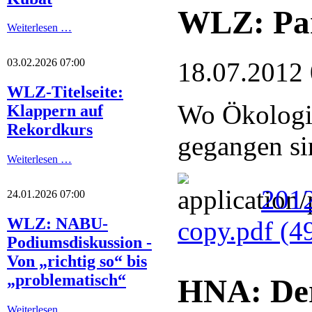
WLZ: Par
Weiterlesen …
03.02.2026 07:00
18.07.2012
WLZ-Titelseite:
Wo Ökologi
Klappern auf
Rekordkurs
gegangen si
Weiterlesen …
201
24.01.2026 07:00
WLZ: NABU-
copy.pdf
(4
Podiumsdiskussion -
Von „richtig so“ bis
„problematisch“
HNA: Der
Weiterlesen …