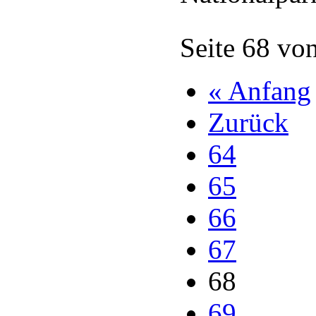
Seite 68 vo
« Anfang
Zurück
64
65
66
67
68
69