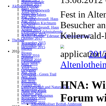
Januar 2015
Naturdenkmale
Februar 2015
Aktionen/Projekte
März 2015
Wiesenwettbewerb
Fest in Alt
April 2015
Vogel des Jahres
Mai 2015
Schwalbenfreundl. Haus
Juni 2015
Besucher an
Lebensraum Kirchturm
Juli 2015
Fledermausfreundl. Haus
August 2015
Fledermaus-Erlebnisabende
Kellerwald-
September 2015
NABU-Projekt "Ederaue bei Rennertehausen"
Oktober 2015
Themen
November 2015
Autobahn A4
Dezember 2015
Bienen
2012
2016
Biogas
Januar 2016
Botanik
Februar 2016
Altenlothei
Fledermäuse
März 2016
Garten
April 2016
Gewässer
Mai 2016
Grenztrail - Green Trail
Juni 2016
Hornissen
HNA: Win
Juli 2016
Kormoran
August 2016
Landwirtschaft und Naturschutz
September 2016
Natur und Kunst
Forum wi
Oktober 2016
Natur und Tourismus
November 2016
Neubürger
Dezember 2016
Allergieauslöser Beifuß-Ambrosie