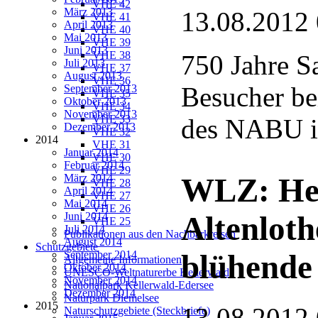
VHE 42
März 2013
13.08.2012
VHE 41
April 2013
VHE 40
Mai 2013
VHE 39
Juni 2013
VHE 38
750 Jahre S
Juli 2013
VHE 37
August 2013
VHE 36
Besucher b
September 2013
VHE 35
Oktober 2013
VHE 34
November 2013
VHE 33
des NABU in
Dezember 2013
VHE 32
2014
VHE 31
Januar 2014
VHE 30
Februar 2014
VHE 29
März 2014
WLZ: Hei
VHE 28
April 2014
VHE 27
Mai 2014
VHE 26
Juni 2014
Altenloth
VHE 25
Juli 2014
Publikationen aus den Nachbarkreisen
August 2014
Schutzgebiete
September 2014
blühende
Allgemeine Informationen
Oktober 2014
UNESCO-Weltnaturerbe Kellerwald
November 2014
Nationalpark Kellerwald-Edersee
Dezember 2014
Naturpark Diemelsee
2015
13.08.2012
Naturschutzgebiete (Steckbriefe)