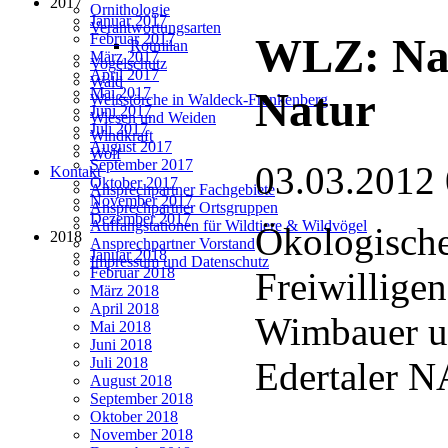
2017
Ornithologie
Januar 2017
Verantwortungsarten
Februar 2017
WLZ: Nac
Rotmilan
März 2017
Vogelschutz
April 2017
Wald
Mai 2017
Natur
Weißstörche in Waldeck-Frankenberg
Juni 2017
Wiesen und Weiden
Juli 2017
Windkraft
August 2017
Wolf
September 2017
03.03.2012
Kontakt
Oktober 2017
Ansprechpartner Fachgebiete
November 2017
Ansprechpartner Ortsgruppen
Dezember 2017
Auffangstationen für Wildtiere & Wildvögel
Ökologische
2018
Ansprechpartner Vorstand
Januar 2018
Impressum und Datenschutz
Februar 2018
Freiwillige
März 2018
April 2018
Wimbauer un
Mai 2018
Juni 2018
Juli 2018
Edertaler 
August 2018
September 2018
Oktober 2018
November 2018