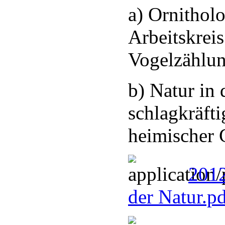
a) Ornithol
Arbeitskreis
Vogelzählu
b) Natur in 
schlagkräfti
heimischer 
2012
der Natur.p