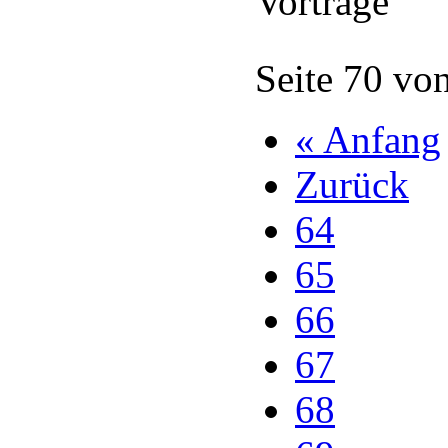
Vorträge
Seite 70 vo
« Anfang
Zurück
64
65
66
67
68