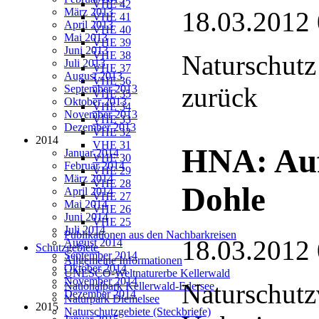
VHE 42
März 2013
18.03.2012
VHE 41
April 2013
VHE 40
Mai 2013
VHE 39
Juni 2013
VHE 38
Naturschutz
Juli 2013
VHE 37
August 2013
VHE 36
zurück
September 2013
VHE 35
Oktober 2013
VHE 34
November 2013
VHE 33
Dezember 2013
VHE 32
2014
VHE 31
HNA: Auf
Januar 2014
VHE 30
Februar 2014
VHE 29
März 2014
VHE 28
Dohle
April 2014
VHE 27
Mai 2014
VHE 26
Juni 2014
VHE 25
Juli 2014
Publikationen aus den Nachbarkreisen
18.03.2012
August 2014
Schutzgebiete
September 2014
Allgemeine Informationen
Oktober 2014
UNESCO-Weltnaturerbe Kellerwald
November 2014
Naturschutz
Nationalpark Kellerwald-Edersee
Dezember 2014
Naturpark Diemelsee
2015
Naturschutzgebiete (Steckbriefe)