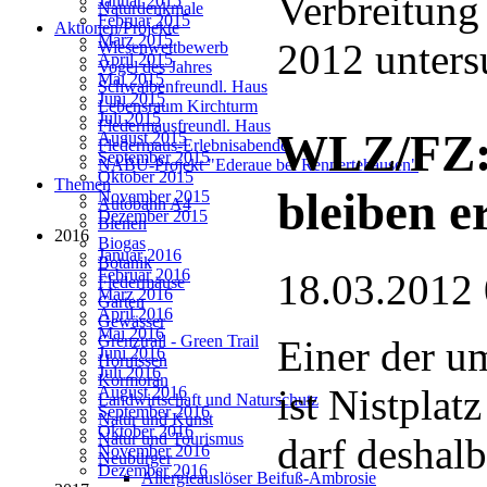
Verbreitung
Januar 2015
Naturdenkmale
Februar 2015
Aktionen/Projekte
März 2015
2012 unters
Wiesenwettbewerb
April 2015
Vogel des Jahres
Mai 2015
Schwalbenfreundl. Haus
Juni 2015
Lebensraum Kirchturm
Juli 2015
Fledermausfreundl. Haus
WLZ/FZ: 
August 2015
Fledermaus-Erlebnisabende
September 2015
NABU-Projekt "Ederaue bei Rennertehausen"
Oktober 2015
Themen
bleiben e
November 2015
Autobahn A4
Dezember 2015
Bienen
2016
Biogas
Januar 2016
Botanik
Februar 2016
18.03.2012
Fledermäuse
März 2016
Garten
April 2016
Gewässer
Mai 2016
Grenztrail - Green Trail
Einer der u
Juni 2016
Hornissen
Juli 2016
Kormoran
ist Nistplat
August 2016
Landwirtschaft und Naturschutz
September 2016
Natur und Kunst
Oktober 2016
Natur und Tourismus
darf deshalb
November 2016
Neubürger
Dezember 2016
Allergieauslöser Beifuß-Ambrosie