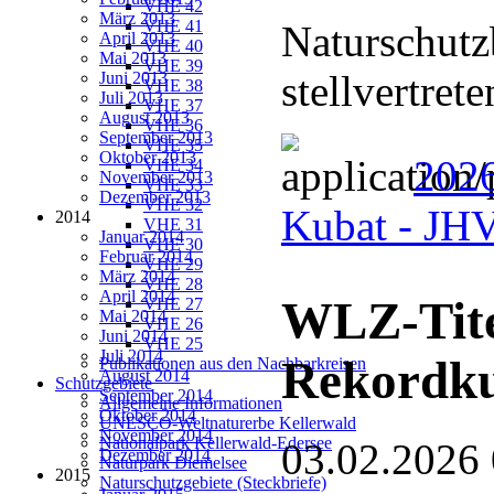
VHE 42
März 2013
VHE 41
Naturschutz
April 2013
VHE 40
Mai 2013
VHE 39
stellvertret
Juni 2013
VHE 38
Juli 2013
VHE 37
August 2013
VHE 36
September 2013
VHE 35
Oktober 2013
2026
VHE 34
November 2013
VHE 33
Dezember 2013
VHE 32
Kubat - J
2014
VHE 31
Januar 2014
VHE 30
Februar 2014
VHE 29
März 2014
VHE 28
April 2014
WLZ-Tite
VHE 27
Mai 2014
VHE 26
Juni 2014
VHE 25
Juli 2014
Rekordk
Publikationen aus den Nachbarkreisen
August 2014
Schutzgebiete
September 2014
Allgemeine Informationen
Oktober 2014
UNESCO-Weltnaturerbe Kellerwald
November 2014
Nationalpark Kellerwald-Edersee
03.02.2026
Dezember 2014
Naturpark Diemelsee
2015
Naturschutzgebiete (Steckbriefe)