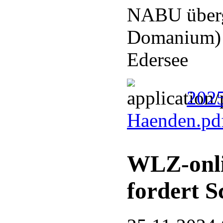
NABU überg
Domanium) a
Edersee
2025
Haenden.pd
WLZ-onli
fordert S