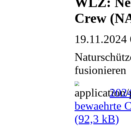
WLZ: Neu
Crew (N
19.11.2024 
Naturschütz
fusionieren
202
bewaehrte 
(92,3 kB)