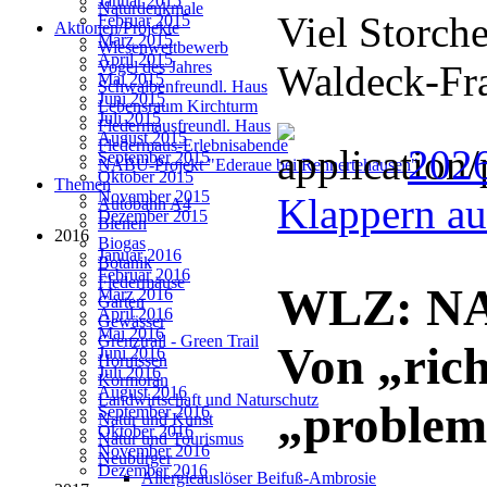
Januar 2015
Naturdenkmale
Viel Storch
Februar 2015
Aktionen/Projekte
März 2015
Wiesenwettbewerb
April 2015
Waldeck-Fr
Vogel des Jahres
Mai 2015
Schwalbenfreundl. Haus
Juni 2015
Lebensraum Kirchturm
Juli 2015
Fledermausfreundl. Haus
August 2015
Fledermaus-Erlebnisabende
2026
September 2015
NABU-Projekt "Ederaue bei Rennertehausen"
Oktober 2015
Themen
November 2015
Klappern au
Autobahn A4
Dezember 2015
Bienen
2016
Biogas
Januar 2016
Botanik
Februar 2016
Fledermäuse
WLZ: NAB
März 2016
Garten
April 2016
Gewässer
Mai 2016
Grenztrail - Green Trail
Von „rich
Juni 2016
Hornissen
Juli 2016
Kormoran
August 2016
Landwirtschaft und Naturschutz
„problem
September 2016
Natur und Kunst
Oktober 2016
Natur und Tourismus
November 2016
Neubürger
Dezember 2016
Allergieauslöser Beifuß-Ambrosie