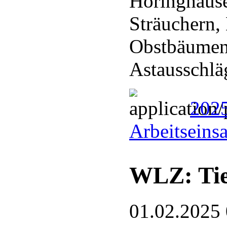
Höringhaus
Sträuchern,
Obstbäumen
Astausschl
202
Arbeitseins
WLZ: Tie
01.02.2025