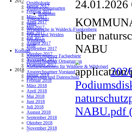
24.01.2026
2017
Ornithologie
Januar 2017
Verantwortungsarten
Februar 2017
Rotmilan
März 2017
KOMMUNAL
Vogelschutz
April 2017
Wald
Mai 2017
Weißstörche in Waldeck-Frankenberg
über naturs
Juni 2017
Wiesen und Weiden
Juli 2017
Windkraft
August 2017
NABU
Wolf
September 2017
Kontakt
Oktober 2017
Ansprechpartner Fachgebiete
November 2017
Ansprechpartner Ortsgruppen
Dezember 2017
Auffangstationen für Wildtiere & Wildvögel
202
2018
Ansprechpartner Vorstand
Januar 2018
Impressum und Datenschutz
Februar 2018
Podiumsdisk
März 2018
April 2018
naturschutz
Mai 2018
Juni 2018
Juli 2018
NABU.pdf
August 2018
September 2018
Oktober 2018
November 2018