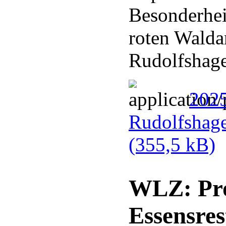
Besonderhei
roten Walda
Rudolfshag
202
Rudolfshag
(355,5 kB)
WLZ: Pro
Essensres