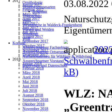
03.08.2022
2017
Ornithologie
Januar 2017
Verantwortungsarten
Februar 2017
Rotmilan
März 2017
Naturschutz
Vogelschutz
April 2017
Wald
Mai 2017
Weißstörche in Waldeck-Frankenberg
Eigentümern
Juni 2017
Wiesen und Weiden
Juli 2017
Windkraft
August 2017
Wolf
September 2017
Kontakt
Oktober 2017
202
Ansprechpartner Fachgebiete
November 2017
Ansprechpartner Ortsgruppen
Dezember 2017
Auffangstationen für Wildtiere & Wildvögel
Schwalbenfr
2018
Ansprechpartner Vorstand
Januar 2018
Impressum und Datenschutz
Februar 2018
kB)
März 2018
April 2018
Mai 2018
Juni 2018
WLZ: NAB
Juli 2018
August 2018
September 2018
„Greentra
Oktober 2018
November 2018