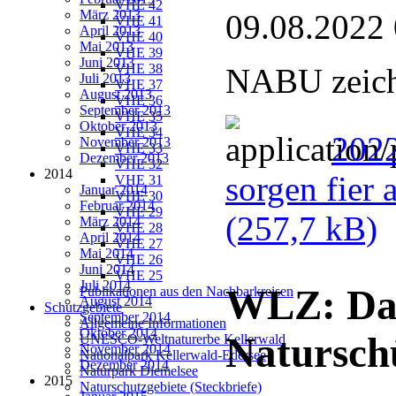
VHE 42
März 2013
09.08.2022
VHE 41
April 2013
VHE 40
Mai 2013
VHE 39
Juni 2013
VHE 38
NABU zeichn
Juli 2013
VHE 37
August 2013
VHE 36
September 2013
VHE 35
Oktober 2013
VHE 34
2022
November 2013
VHE 33
Dezember 2013
VHE 32
2014
sorgen fier 
VHE 31
Januar 2014
VHE 30
Februar 2014
VHE 29
(257,7 kB)
März 2014
VHE 28
April 2014
VHE 27
Mai 2014
VHE 26
Juni 2014
VHE 25
Juli 2014
WLZ: Dan
Publikationen aus den Nachbarkreisen
August 2014
Schutzgebiete
September 2014
Allgemeine Informationen
Oktober 2014
Natursch
UNESCO-Weltnaturerbe Kellerwald
November 2014
Nationalpark Kellerwald-Edersee
Dezember 2014
Naturpark Diemelsee
2015
Naturschutzgebiete (Steckbriefe)