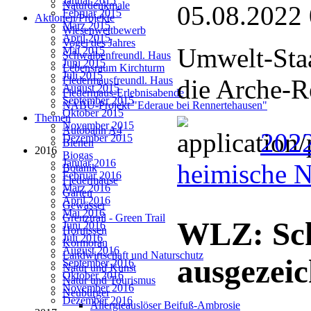
Januar 2015
Naturdenkmale
05.08.2022
Februar 2015
Aktionen/Projekte
März 2015
Wiesenwettbewerb
April 2015
Vogel des Jahres
Umwelt-Staa
Mai 2015
Schwalbenfreundl. Haus
Juni 2015
Lebensraum Kirchturm
Juli 2015
die Arche-R
Fledermausfreundl. Haus
August 2015
Fledermaus-Erlebnisabende
September 2015
NABU-Projekt "Ederaue bei Rennertehausen"
Oktober 2015
Themen
November 2015
Autobahn A4
202
Dezember 2015
Bienen
2016
Biogas
Januar 2016
heimische N
Botanik
Februar 2016
Fledermäuse
März 2016
Garten
April 2016
Gewässer
Mai 2016
Grenztrail - Green Trail
WLZ: Sc
Juni 2016
Hornissen
Juli 2016
Kormoran
August 2016
Landwirtschaft und Naturschutz
ausgezeic
September 2016
Natur und Kunst
Oktober 2016
Natur und Tourismus
November 2016
Neubürger
Dezember 2016
Allergieauslöser Beifuß-Ambrosie