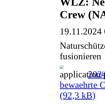
WLZ: Neu
Crew (N
19.11.2024 
Naturschütz
fusionieren
202
bewaehrte 
(92,3 kB)