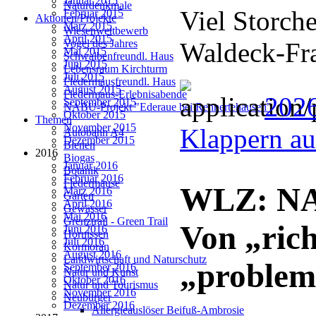
Januar 2015
Naturdenkmale
Viel Storch
Februar 2015
Aktionen/Projekte
März 2015
Wiesenwettbewerb
April 2015
Waldeck-Fr
Vogel des Jahres
Mai 2015
Schwalbenfreundl. Haus
Juni 2015
Lebensraum Kirchturm
Juli 2015
Fledermausfreundl. Haus
August 2015
Fledermaus-Erlebnisabende
2026
September 2015
NABU-Projekt "Ederaue bei Rennertehausen"
Oktober 2015
Themen
November 2015
Klappern au
Autobahn A4
Dezember 2015
Bienen
2016
Biogas
Januar 2016
Botanik
Februar 2016
Fledermäuse
WLZ: NAB
März 2016
Garten
April 2016
Gewässer
Mai 2016
Grenztrail - Green Trail
Von „rich
Juni 2016
Hornissen
Juli 2016
Kormoran
August 2016
Landwirtschaft und Naturschutz
„problem
September 2016
Natur und Kunst
Oktober 2016
Natur und Tourismus
November 2016
Neubürger
Dezember 2016
Allergieauslöser Beifuß-Ambrosie