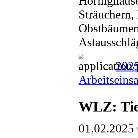
Höringhaus
Sträuchern,
Obstbäumen
Astausschl
202
Arbeitseins
WLZ: Tie
01.02.2025