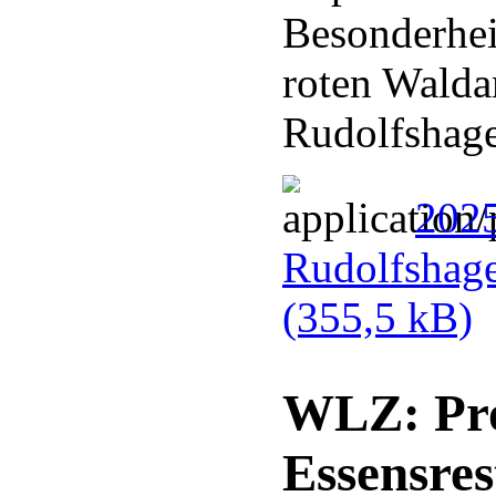
Besonderhei
roten Walda
Rudolfshag
202
Rudolfshag
(355,5 kB)
WLZ: Pro
Essensres