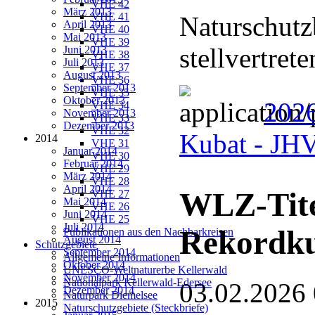
VHE 42
März 2013
VHE 41
Naturschutz
April 2013
VHE 40
Mai 2013
VHE 39
stellvertret
Juni 2013
VHE 38
Juli 2013
VHE 37
August 2013
VHE 36
September 2013
VHE 35
Oktober 2013
2026
VHE 34
November 2013
VHE 33
Dezember 2013
VHE 32
Kubat - J
2014
VHE 31
Januar 2014
VHE 30
Februar 2014
VHE 29
März 2014
VHE 28
April 2014
WLZ-Tite
VHE 27
Mai 2014
VHE 26
Juni 2014
VHE 25
Juli 2014
Rekordk
Publikationen aus den Nachbarkreisen
August 2014
Schutzgebiete
September 2014
Allgemeine Informationen
Oktober 2014
UNESCO-Weltnaturerbe Kellerwald
November 2014
Nationalpark Kellerwald-Edersee
03.02.2026
Dezember 2014
Naturpark Diemelsee
2015
Naturschutzgebiete (Steckbriefe)