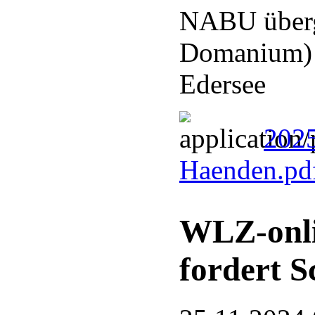
NABU überg
Domanium) a
Edersee
2025
Haenden.pd
WLZ-onli
fordert S