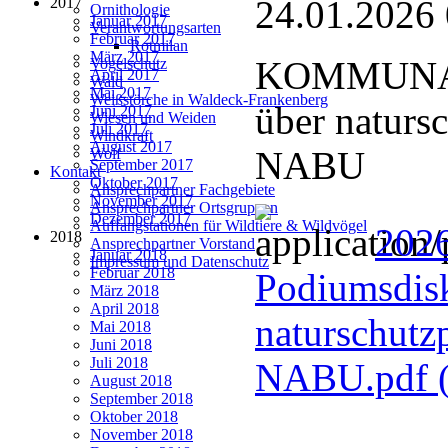
24.01.2026
2017
Ornithologie
Januar 2017
Verantwortungsarten
Februar 2017
Rotmilan
März 2017
KOMMUNAL
Vogelschutz
April 2017
Wald
Mai 2017
Weißstörche in Waldeck-Frankenberg
über naturs
Juni 2017
Wiesen und Weiden
Juli 2017
Windkraft
August 2017
NABU
Wolf
September 2017
Kontakt
Oktober 2017
Ansprechpartner Fachgebiete
November 2017
Ansprechpartner Ortsgruppen
Dezember 2017
Auffangstationen für Wildtiere & Wildvögel
202
2018
Ansprechpartner Vorstand
Januar 2018
Impressum und Datenschutz
Februar 2018
Podiumsdisk
März 2018
April 2018
naturschutz
Mai 2018
Juni 2018
Juli 2018
NABU.pdf
August 2018
September 2018
Oktober 2018
November 2018