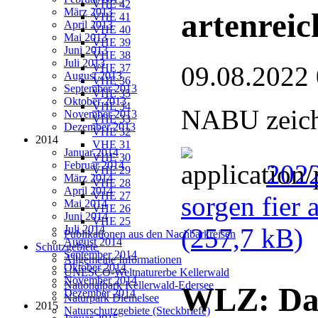
VHE 42
März 2013
artenreic
VHE 41
April 2013
VHE 40
Mai 2013
VHE 39
Juni 2013
VHE 38
Juli 2013
09.08.2022
VHE 37
August 2013
VHE 36
September 2013
VHE 35
Oktober 2013
VHE 34
NABU zeichn
November 2013
VHE 33
Dezember 2013
VHE 32
2014
VHE 31
Januar 2014
VHE 30
Februar 2014
2022
VHE 29
März 2014
VHE 28
April 2014
VHE 27
sorgen fier 
Mai 2014
VHE 26
Juni 2014
VHE 25
Juli 2014
(257,7 kB)
Publikationen aus den Nachbarkreisen
August 2014
Schutzgebiete
September 2014
Allgemeine Informationen
Oktober 2014
UNESCO-Weltnaturerbe Kellerwald
November 2014
Nationalpark Kellerwald-Edersee
WLZ: Dan
Dezember 2014
Naturpark Diemelsee
2015
Naturschutzgebiete (Steckbriefe)