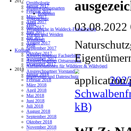
2017
ausgezeic
Ornithologie
Januar 2017
Verantwortungsarten
Februar 2017
Rotmilan
März 2017
Vogelschutz
April 2017
03.08.2022
Wald
Mai 2017
Weißstörche in Waldeck-Frankenberg
Juni 2017
Wiesen und Weiden
Juli 2017
Windkraft
Naturschutz
August 2017
Wolf
September 2017
Kontakt
Oktober 2017
Eigentümern
Ansprechpartner Fachgebiete
November 2017
Ansprechpartner Ortsgruppen
Dezember 2017
Auffangstationen für Wildtiere & Wildvögel
2018
Ansprechpartner Vorstand
Januar 2018
202
Impressum und Datenschutz
Februar 2018
März 2018
Schwalbenfr
April 2018
Mai 2018
Juni 2018
kB)
Juli 2018
August 2018
September 2018
Oktober 2018
November 2018