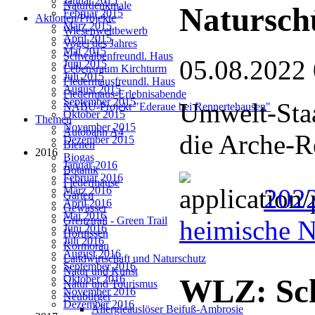
Januar 2015
Naturdenkmale
Natursch
Februar 2015
Aktionen/Projekte
März 2015
Wiesenwettbewerb
April 2015
Vogel des Jahres
Mai 2015
Schwalbenfreundl. Haus
05.08.2022
Juni 2015
Lebensraum Kirchturm
Juli 2015
Fledermausfreundl. Haus
August 2015
Fledermaus-Erlebnisabende
September 2015
Umwelt-Staa
NABU-Projekt "Ederaue bei Rennertehausen"
Oktober 2015
Themen
November 2015
Autobahn A4
die Arche-R
Dezember 2015
Bienen
2016
Biogas
Januar 2016
Botanik
Februar 2016
Fledermäuse
202
März 2016
Garten
April 2016
Gewässer
Mai 2016
Grenztrail - Green Trail
heimische N
Juni 2016
Hornissen
Juli 2016
Kormoran
August 2016
Landwirtschaft und Naturschutz
September 2016
Natur und Kunst
Oktober 2016
WLZ: Sc
Natur und Tourismus
November 2016
Neubürger
Dezember 2016
Allergieauslöser Beifuß-Ambrosie