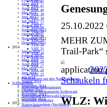
VHE 42
März 2013
Genesun
VHE 41
April 2013
VHE 40
Mai 2013
VHE 39
Juni 2013
VHE 38
Juli 2013
25.10.2022
VHE 37
August 2013
VHE 36
September 2013
VHE 35
Oktober 2013
VHE 34
MEHR ZUM 
November 2013
VHE 33
Dezember 2013
VHE 32
2014
Trail-Park“
VHE 31
Januar 2014
VHE 30
Februar 2014
VHE 29
März 2014
VHE 28
April 2014
VHE 27
2022
Mai 2014
VHE 26
Juni 2014
VHE 25
Juli 2014
Schaukeln f
Publikationen aus den Nachbarkreisen
August 2014
Schutzgebiete
September 2014
Allgemeine Informationen
Oktober 2014
UNESCO-Weltnaturerbe Kellerwald
November 2014
Nationalpark Kellerwald-Edersee
WLZ: Wis
Dezember 2014
Naturpark Diemelsee
2015
Naturschutzgebiete (Steckbriefe)