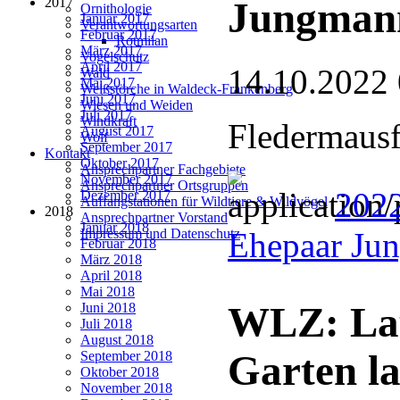
2017
Jungman
Ornithologie
Januar 2017
Verantwortungsarten
Februar 2017
Rotmilan
März 2017
Vogelschutz
April 2017
14.10.2022
Wald
Mai 2017
Weißstörche in Waldeck-Frankenberg
Juni 2017
Wiesen und Weiden
Juli 2017
Windkraft
Fledermausf
August 2017
Wolf
September 2017
Kontakt
Oktober 2017
Ansprechpartner Fachgebiete
November 2017
Ansprechpartner Ortsgruppen
202
Dezember 2017
Auffangstationen für Wildtiere & Wildvögel
2018
Ansprechpartner Vorstand
Januar 2018
Ehepaar Ju
Impressum und Datenschutz
Februar 2018
März 2018
April 2018
Mai 2018
WLZ: Lau
Juni 2018
Juli 2018
August 2018
Garten la
September 2018
Oktober 2018
November 2018