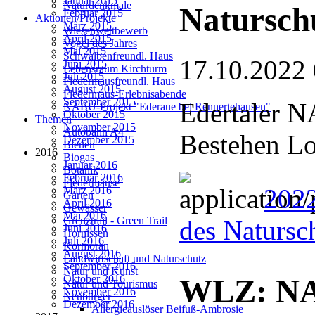
Januar 2015
Naturdenkmale
Natursch
Februar 2015
Aktionen/Projekte
März 2015
Wiesenwettbewerb
April 2015
Vogel des Jahres
Mai 2015
Schwalbenfreundl. Haus
17.10.2022
Juni 2015
Lebensraum Kirchturm
Juli 2015
Fledermausfreundl. Haus
August 2015
Fledermaus-Erlebnisabende
September 2015
Edertaler N
NABU-Projekt "Ederaue bei Rennertehausen"
Oktober 2015
Themen
November 2015
Autobahn A4
Bestehen Lo
Dezember 2015
Bienen
2016
Biogas
Januar 2016
Botanik
Februar 2016
Fledermäuse
2022
März 2016
Garten
April 2016
Gewässer
Mai 2016
Grenztrail - Green Trail
des Natursc
Juni 2016
Hornissen
Juli 2016
Kormoran
August 2016
Landwirtschaft und Naturschutz
September 2016
Natur und Kunst
Oktober 2016
WLZ: NA
Natur und Tourismus
November 2016
Neubürger
Dezember 2016
Allergieauslöser Beifuß-Ambrosie