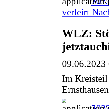
2023
verleirt Na
WLZ: Stö
jetztauc
09.06.2023
Im Kreistei
Ernsthausen
2023