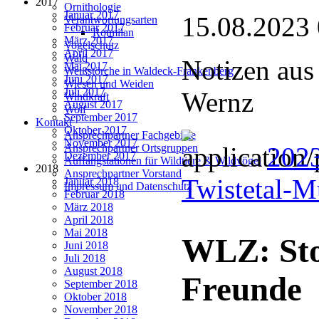
2017
Ornithologie
Januar 2017
15.08.2023
Verantwortungsarten
Februar 2017
Rotmilan
März 2017
Vogelschutz
April 2017
Wald
Notizen aus
Mai 2017
Weißstörche in Waldeck-Frankenberg
Juni 2017
Wiesen und Weiden
Juli 2017
Wernz
Windkraft
August 2017
Wolf
September 2017
Kontakt
Oktober 2017
Ansprechpartner Fachgebiete
November 2017
2023
Ansprechpartner Ortsgruppen
Dezember 2017
Auffangstationen für Wildtiere & Wildvögel
2018
Ansprechpartner Vorstand
Twistetal-
Januar 2018
Impressum und Datenschutz
Februar 2018
März 2018
April 2018
Mai 2018
WLZ: Sto
Juni 2018
Juli 2018
August 2018
Freunde
September 2018
Oktober 2018
November 2018