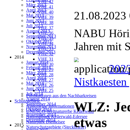
VHE 42
März 2013
VHE 41
April 2013
21.08.2023
VHE 40
Mai 2013
VHE 39
Juni 2013
VHE 38
Juli 2013
VHE 37
NABU Hörin
August 2013
VHE 36
September 2013
VHE 35
Oktober 2013
Jahren mit 
VHE 34
November 2013
VHE 33
Dezember 2013
VHE 32
2014
VHE 31
Januar 2014
VHE 30
202
Februar 2014
VHE 29
März 2014
VHE 28
April 2014
Nistkaesten
VHE 27
Mai 2014
VHE 26
Juni 2014
VHE 25
Juli 2014
Publikationen aus den Nachbarkreisen
August 2014
Schutzgebiete
WLZ: Je
September 2014
Allgemeine Informationen
Oktober 2014
UNESCO-Weltnaturerbe Kellerwald
November 2014
Nationalpark Kellerwald-Edersee
etwas
Dezember 2014
Naturpark Diemelsee
2015
Naturschutzgebiete (Steckbriefe)