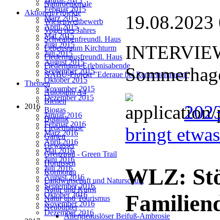
Januar 2015
Naturdenkmale
Februar 2015
Aktionen/Projekte
19.08.2023
März 2015
Wiesenwettbewerb
April 2015
Vogel des Jahres
Mai 2015
Schwalbenfreundl. Haus
Juni 2015
INTERVIEW:
Lebensraum Kirchturm
Juli 2015
Fledermausfreundl. Haus
August 2015
Fledermaus-Erlebnisabende
Sommerhage
September 2015
NABU-Projekt "Ederaue bei Rennertehausen"
Oktober 2015
Themen
November 2015
Autobahn A4
Dezember 2015
Bienen
202
2016
Biogas
Januar 2016
Botanik
Februar 2016
Fledermäuse
bringt etwa
März 2016
Garten
April 2016
Gewässer
Mai 2016
Grenztrail - Green Trail
Juni 2016
Hornissen
Juli 2016
WLZ: Stö
Kormoran
August 2016
Landwirtschaft und Naturschutz
September 2016
Natur und Kunst
Oktober 2016
Familien
Natur und Tourismus
November 2016
Neubürger
Dezember 2016
Allergieauslöser Beifuß-Ambrosie