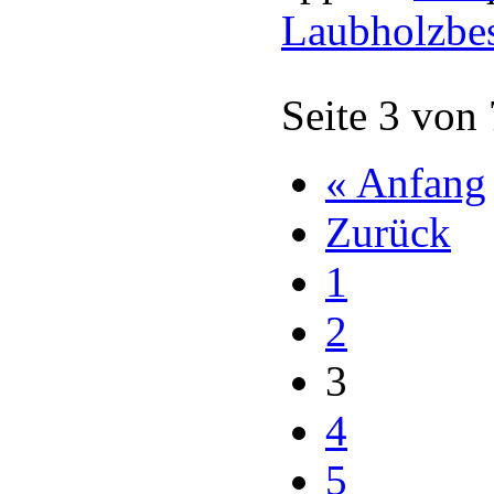
Laubholzbe
Seite 3 von
« Anfang
Zurück
1
2
3
4
5