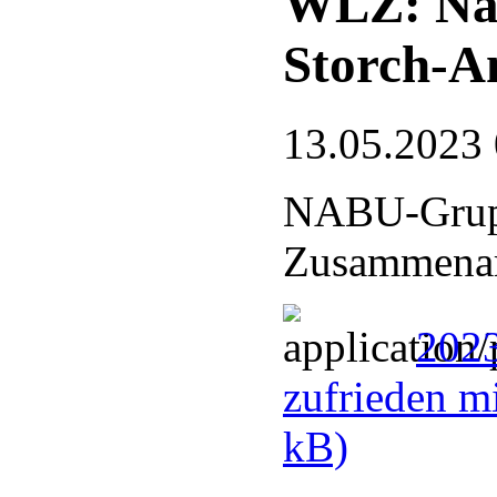
WLZ: Nat
Storch-A
13.05.2023
NABU-Grupp
Zusammenarb
2023
zufrieden m
kB)