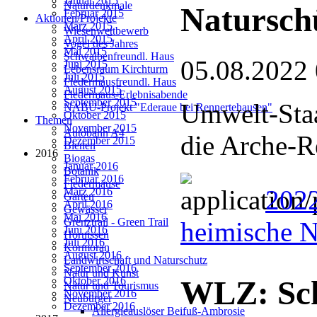
Januar 2015
Naturdenkmale
Natursch
Februar 2015
Aktionen/Projekte
März 2015
Wiesenwettbewerb
April 2015
Vogel des Jahres
Mai 2015
Schwalbenfreundl. Haus
05.08.2022
Juni 2015
Lebensraum Kirchturm
Juli 2015
Fledermausfreundl. Haus
August 2015
Fledermaus-Erlebnisabende
September 2015
Umwelt-Staa
NABU-Projekt "Ederaue bei Rennertehausen"
Oktober 2015
Themen
November 2015
Autobahn A4
die Arche-R
Dezember 2015
Bienen
2016
Biogas
Januar 2016
Botanik
Februar 2016
Fledermäuse
202
März 2016
Garten
April 2016
Gewässer
Mai 2016
Grenztrail - Green Trail
heimische N
Juni 2016
Hornissen
Juli 2016
Kormoran
August 2016
Landwirtschaft und Naturschutz
September 2016
Natur und Kunst
Oktober 2016
WLZ: Sc
Natur und Tourismus
November 2016
Neubürger
Dezember 2016
Allergieauslöser Beifuß-Ambrosie