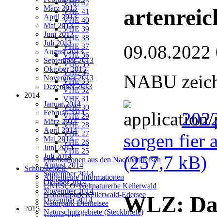
VHE 42
März 2013
artenreic
VHE 41
April 2013
VHE 40
Mai 2013
VHE 39
Juni 2013
VHE 38
Juli 2013
09.08.2022
VHE 37
August 2013
VHE 36
September 2013
VHE 35
Oktober 2013
VHE 34
NABU zeichn
November 2013
VHE 33
Dezember 2013
VHE 32
2014
VHE 31
Januar 2014
VHE 30
Februar 2014
2022
VHE 29
März 2014
VHE 28
April 2014
VHE 27
sorgen fier 
Mai 2014
VHE 26
Juni 2014
VHE 25
Juli 2014
(257,7 kB)
Publikationen aus den Nachbarkreisen
August 2014
Schutzgebiete
September 2014
Allgemeine Informationen
Oktober 2014
UNESCO-Weltnaturerbe Kellerwald
November 2014
Nationalpark Kellerwald-Edersee
WLZ: Dan
Dezember 2014
Naturpark Diemelsee
2015
Naturschutzgebiete (Steckbriefe)