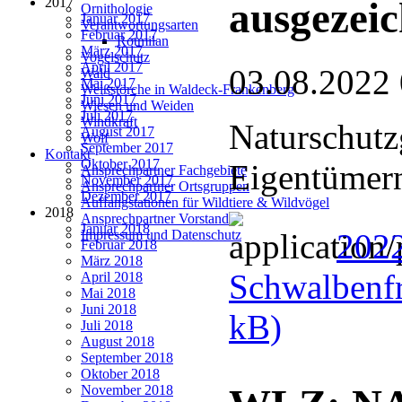
2017
ausgezeic
Ornithologie
Januar 2017
Verantwortungsarten
Februar 2017
Rotmilan
März 2017
Vogelschutz
April 2017
03.08.2022
Wald
Mai 2017
Weißstörche in Waldeck-Frankenberg
Juni 2017
Wiesen und Weiden
Juli 2017
Windkraft
Naturschutz
August 2017
Wolf
September 2017
Kontakt
Oktober 2017
Eigentümern
Ansprechpartner Fachgebiete
November 2017
Ansprechpartner Ortsgruppen
Dezember 2017
Auffangstationen für Wildtiere & Wildvögel
2018
Ansprechpartner Vorstand
Januar 2018
202
Impressum und Datenschutz
Februar 2018
März 2018
Schwalbenfr
April 2018
Mai 2018
Juni 2018
kB)
Juli 2018
August 2018
September 2018
Oktober 2018
November 2018