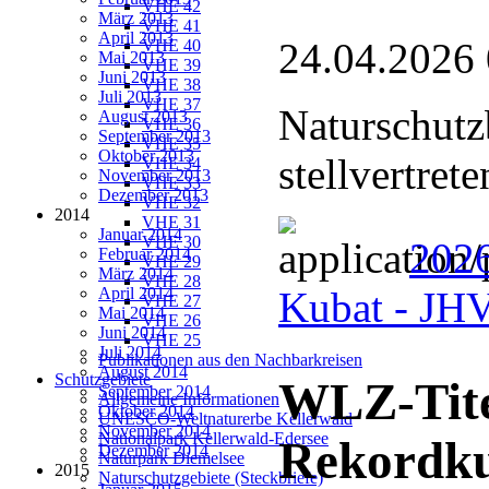
VHE 42
März 2013
VHE 41
April 2013
24.04.2026
VHE 40
Mai 2013
VHE 39
Juni 2013
VHE 38
Juli 2013
VHE 37
Naturschutz
August 2013
VHE 36
September 2013
VHE 35
Oktober 2013
stellvertret
VHE 34
November 2013
VHE 33
Dezember 2013
VHE 32
2014
VHE 31
Januar 2014
VHE 30
2026
Februar 2014
VHE 29
März 2014
VHE 28
April 2014
Kubat - J
VHE 27
Mai 2014
VHE 26
Juni 2014
VHE 25
Juli 2014
Publikationen aus den Nachbarkreisen
August 2014
Schutzgebiete
WLZ-Tite
September 2014
Allgemeine Informationen
Oktober 2014
UNESCO-Weltnaturerbe Kellerwald
November 2014
Nationalpark Kellerwald-Edersee
Rekordk
Dezember 2014
Naturpark Diemelsee
2015
Naturschutzgebiete (Steckbriefe)