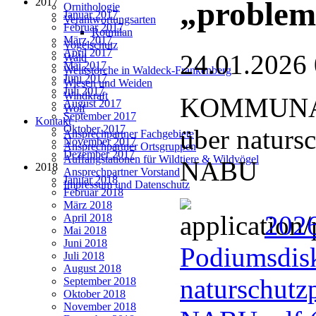
2017
„problem
Ornithologie
Januar 2017
Verantwortungsarten
Februar 2017
Rotmilan
März 2017
Vogelschutz
April 2017
24.01.2026
Wald
Mai 2017
Weißstörche in Waldeck-Frankenberg
Juni 2017
Wiesen und Weiden
Juli 2017
Windkraft
KOMMUNAL
August 2017
Wolf
September 2017
Kontakt
Oktober 2017
über naturs
Ansprechpartner Fachgebiete
November 2017
Ansprechpartner Ortsgruppen
Dezember 2017
Auffangstationen für Wildtiere & Wildvögel
NABU
2018
Ansprechpartner Vorstand
Januar 2018
Impressum und Datenschutz
Februar 2018
März 2018
202
April 2018
Mai 2018
Juni 2018
Podiumsdisk
Juli 2018
August 2018
naturschutz
September 2018
Oktober 2018
November 2018