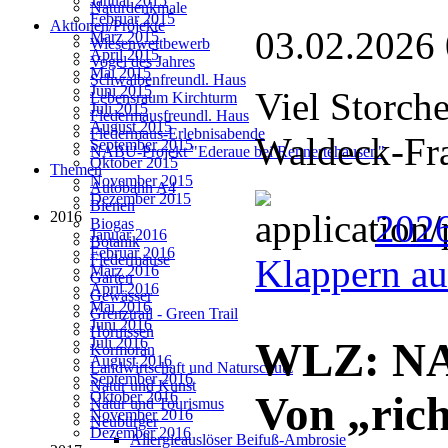
Januar 2015
Naturdenkmale
Februar 2015
Aktionen/Projekte
03.02.2026
März 2015
Wiesenwettbewerb
April 2015
Vogel des Jahres
Mai 2015
Schwalbenfreundl. Haus
Juni 2015
Viel Storch
Lebensraum Kirchturm
Juli 2015
Fledermausfreundl. Haus
August 2015
Fledermaus-Erlebnisabende
Waldeck-Fr
September 2015
NABU-Projekt "Ederaue bei Rennertehausen"
Oktober 2015
Themen
November 2015
Autobahn A4
Dezember 2015
Bienen
2026
2016
Biogas
Januar 2016
Botanik
Februar 2016
Fledermäuse
Klappern au
März 2016
Garten
April 2016
Gewässer
Mai 2016
Grenztrail - Green Trail
Juni 2016
Hornissen
Juli 2016
WLZ: NAB
Kormoran
August 2016
Landwirtschaft und Naturschutz
September 2016
Natur und Kunst
Oktober 2016
Von „rich
Natur und Tourismus
November 2016
Neubürger
Dezember 2016
Allergieauslöser Beifuß-Ambrosie