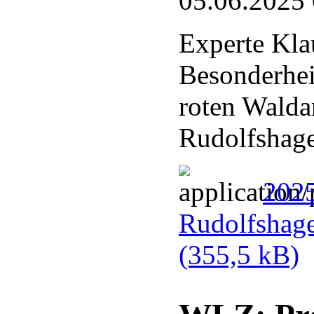
05.06.2025
Experte Kla
Besonderhei
roten Walda
Rudolfshag
202
Rudolfshag
(355,5 kB)