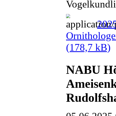
Vogelkundli
2025
Ornithologe
(178,7 kB)
NABU Hör
Ameisenk
Rudolfsh