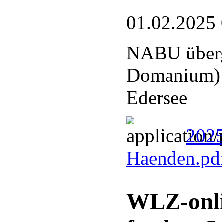
01.02.2025
NABU überg
Domanium) a
Edersee
2025
Haenden.pd
WLZ-onli