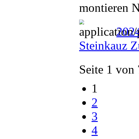
montieren N
202
Steinkauz Z
Seite 1 von
1
2
3
4