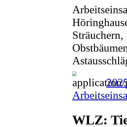
Arbeitseins
Höringhaus
Sträuchern,
Obstbäumen
Astausschl
202
Arbeitseins
WLZ: Tie